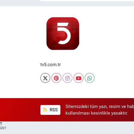
tv5.com.tr
Sitemizdeki tüm yazı, resim ve hab
RSS
kullanılması kesinlikle yasaktır.
ÜST