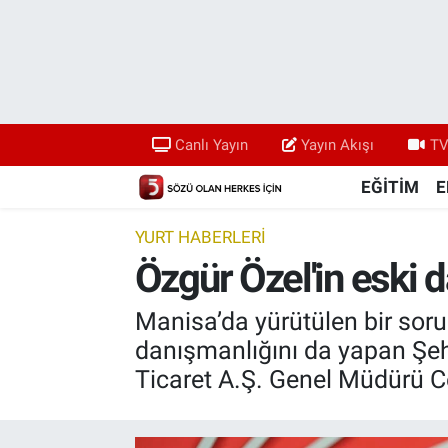
Canlı Yayın
Yayın Akışı
Canlı Yayın
Yayın Akışı
TV
TV 5 Ekranı ve Arşiv
EĞİTİM
E
YURT HABERLERİ
Özgür Özel'in eski 
Manisa’da yürütülen bir so
danışmanlığını da yapan Şehz
Ticaret A.Ş. Genel Müdürü Cem