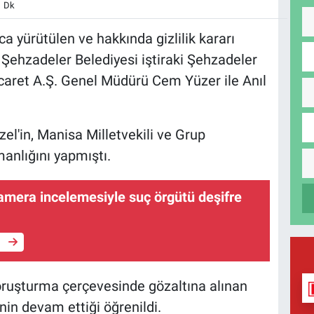
1 Dk
 yürütülen ve hakkında gizlilik kararı
ehzadeler Belediyesi iştiraki Şehzadeler
caret A.Ş. Genel Müdürü Cem Yüzer ile Anıl
l'in, Manisa Milletvekili ve Grup
anlığını yapmıştı.
amera incelemesiyle suç örgütü deşifre
e
soruşturma çerçevesinde gözaltına alınan
nin devam ettiği öğrenildi.