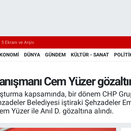
 5 Ekranı ve Arşiv
KONOMİ
DÜNYA
GÜNDEM
KÜLTÜR - SANAT
POLİTİ
danışmanı Cem Yüzer gözaltın
ruşturma kapsamında, bir dönem CHP Grup
adeler Belediyesi iştiraki Şehzadeler Em
 Yüzer ile Anıl D. gözaltına alındı.