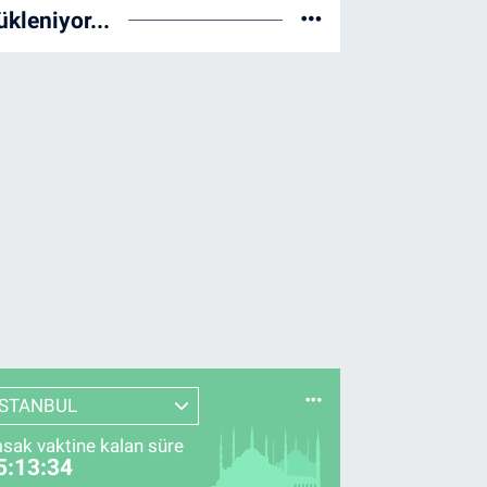
ükleniyor...
İSTANBUL
sak vaktine kalan süre
5:13:33