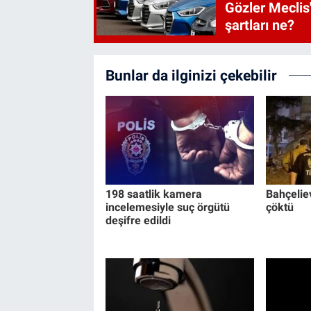
Gözler Meclis'
şartları ne?
Bunlar da ilginizi çekebilir
198 saatlik kamera
Bahçeliev
incelemesiyle suç örgütü
çöktü
deşifre edildi