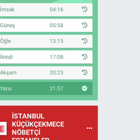
İmsak
04:16
Güneş
05:58
Öğle
13:15
İkindi
17:08
Akşam
20:23
Yatsı
21:57
İSTANBUL
KÜÇÜKÇEKMECE
NÖBETÇI