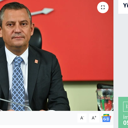
Y
İm
-
+
A
A
0