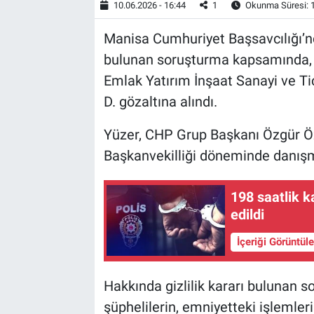
10.06.2026 - 16:44
1
Okunma Süresi: 
Manisa Cumhuriyet Başsavcılığı’nca
bulunan soruşturma kapsamında, Ş
Emlak Yatırım İnşaat Sanayi ve Ti
D. gözaltına alındı.
Yüzer, CHP Grup Başkanı Özgür Öze
Başkanvekilliği döneminde danışm
198 saatlik k
edildi
İçeriği Görüntül
Hakkında gizlilik kararı bulunan 
şüphelilerin, emniyetteki işlemleri