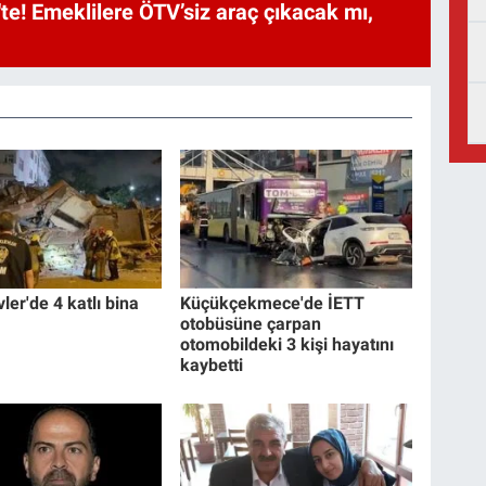
te! Emeklilere ÖTV’siz araç çıkacak mı,
ler'de 4 katlı bina
Küçükçekmece'de İETT
otobüsüne çarpan
otomobildeki 3 kişi hayatını
kaybetti