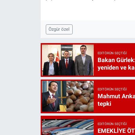
Özgür özel
EDITÖRÜN SEÇTIĞI
Bakan Gürlek:
yeniden ve ka
EDITÖRÜN SEÇTIĞI
Mahmut Arıkan
tepki
EDITÖRÜN SEÇTIĞI
EMEKLİYE ÖT