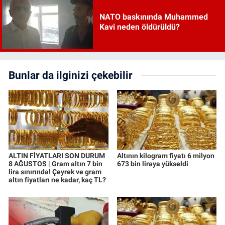
NATO baskınında Muhammed
Kavi neden öldürüldü?
Bunlar da ilginizi çekebilir
ALTIN FİYATLARI SON DURUM
Altının kilogram fiyatı 6 milyon
8 AĞUSTOS | Gram altın 7 bin
673 bin liraya yükseldi
lira sınırında! Çeyrek ve gram
altın fiyatları ne kadar, kaç TL?