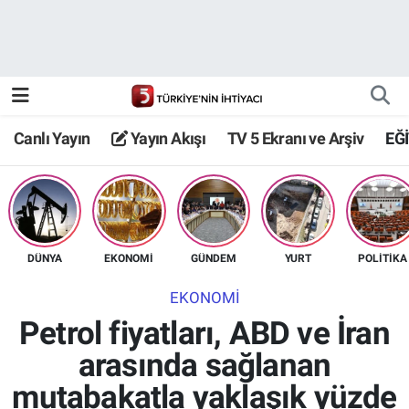
Canlı Yayın
Yayın Akışı
Canlı Yayın
Yayın Akışı
TV 5 Ekranı ve Arşiv
EĞ
TV 5 Ekranı ve Arşiv
DÜNYA
EKONOMİ
GÜNDEM
YURT
POLİTİKA
EKONOMİ
Petrol fiyatları, ABD ve İran
arasında sağlanan
mutabakatla yaklaşık yüzde