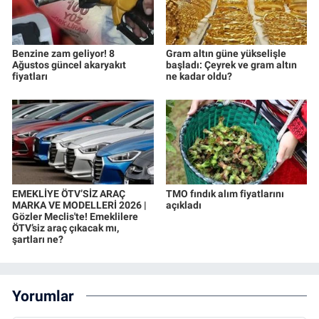
Benzine zam geliyor! 8
Gram altın güne yükselişle
Ağustos güncel akaryakıt
başladı: Çeyrek ve gram altın
fiyatları
ne kadar oldu?
EMEKLİYE ÖTV’SİZ ARAÇ
TMO fındık alım fiyatlarını
MARKA VE MODELLERİ 2026 |
açıkladı
Gözler Meclis'te! Emeklilere
ÖTV’siz araç çıkacak mı,
şartları ne?
Yorumlar