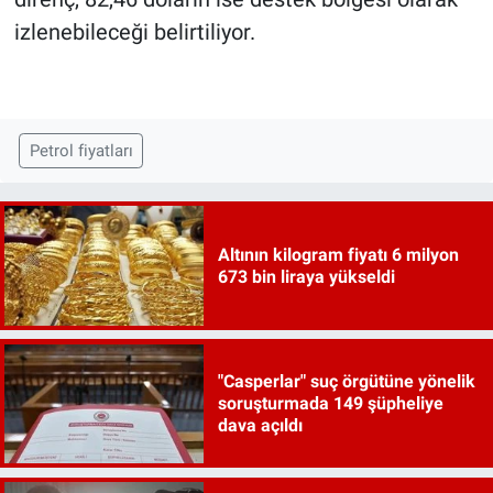
izlenebileceği belirtiliyor.
Petrol fiyatları
Altının kilogram fiyatı 6 milyon
673 bin liraya yükseldi
"Casperlar" suç örgütüne yönelik
soruşturmada 149 şüpheliye
dava açıldı