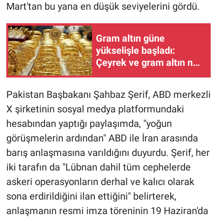
Mart'tan bu yana en düşük seviyelerini gördü.
Gram altın güne
yükselişle başladı:
Çeyrek ve gram altın ne
kadar oldu?
Pakistan Başbakanı Şahbaz Şerif, ABD merkezli
X şirketinin sosyal medya platformundaki
hesabından yaptığı paylaşımda, "yoğun
görüşmelerin ardından" ABD ile İran arasında
barış anlaşmasına varıldığını duyurdu. Şerif, her
iki tarafın da "Lübnan dahil tüm cephelerde
askeri operasyonların derhal ve kalıcı olarak
sona erdirildiğini ilan ettiğini" belirterek,
anlaşmanın resmi imza töreninin 19 Haziran'da