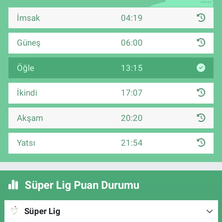
İmsak
04:19
Güneş
06:00
Öğle
13:15
İkindi
17:07
Akşam
20:20
Yatsı
21:54
Süper Lig Puan Durumu
Süper Lig