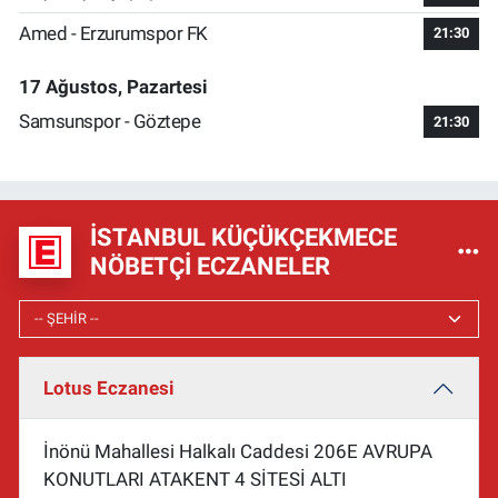
Amed - Erzurumspor FK
21:30
17 Ağustos, Pazartesi
Samsunspor - Göztepe
21:30
İSTANBUL KÜÇÜKÇEKMECE
NÖBETÇI ECZANELER
Lotus Eczanesi
İnönü Mahallesi Halkalı Caddesi 206E AVRUPA
KONUTLARI ATAKENT 4 SİTESİ ALTI