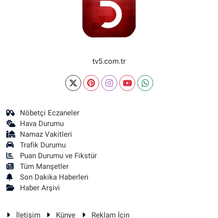
tv5.com.tr
Nöbetçi Eczaneler
Hava Durumu
Namaz Vakitleri
Trafik Durumu
Puan Durumu ve Fikstür
Tüm Manşetler
Son Dakika Haberleri
Haber Arşivi
İletişim
Künye
Reklam İçin