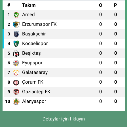
#
Takım
O
P
Amed
0
0
1
Erzurumspor FK
0
0
2
Başakşehir
0
0
3
Kocaelispor
0
0
4
Beşiktaş
0
0
5
Eyüpspor
0
0
6
Galatasaray
0
0
7
Çorum FK
0
0
8
Gaziantep FK
0
0
9
Alanyaspor
0
0
10
Detaylar için tıklayın