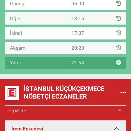
Güneş
06:00
Öğle
13:15
İkindi
17:07
Akşam
20:20
Yatsı
21:54
İSTANBUL KÜÇÜKÇEKMECE
NÖBETÇI ECZANELER
İrem Eczanesi