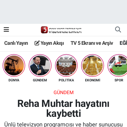
Canlı Yayın
Yayın Akışı
Canlı Yayın
Yayın Akışı
TV 5 Ekranı ve Arşiv
EĞ
TV 5 Ekranı ve Arşiv
DÜNYA
GÜNDEM
POLİTİKA
EKONOMİ
SPOR
GÜNDEM
Reha Muhtar hayatını
kaybetti
Ünlü televizyon programcısı ve haber sunucusu