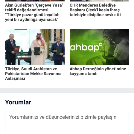
Akın Gürlek'ten "Çerçeve Yasa"
CHP, Menderes Belediye
teklifi değerlendirmesi:
Başkanı Çiçek'i kesin ihraç
“Türkiye pazar günü inşallah
talebiyle disipline sevk etti
yeni bir aydınlığa uyanacak”
Türkiye, Suudi Arabistan ve
Ahbap Derneğinin yönetimine
Pakistan'dan Mekke Savunma
kayyum atandı
Anlaşması
Yorumlar