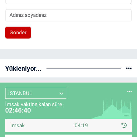
Gönder
Yükleniyor...
İSTANBUL
İmsak vaktine kalan süre
02:46:40
İmsak
04:19