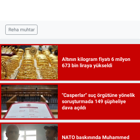
Reha muhtar
Altının kilogram fiyatı 6 milyon
673 bin liraya yükseldi
"Casperlar" suç örgütüne yönelik
soruşturmada 149 şüpheliye
dava açıldı
NATO baskınında Muhammed