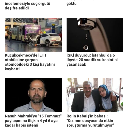
incelemesiyle suç örgütü
çöktü
deşifre edildi
Küçükçekmece'de İETT
İSKİ duyurdu: İstanbul'da 6
otobüsüne çarpan
ilçede 20 saatlik su kesintisi
otomobildeki 3 kişi hayatını
yaşanacak
kaybetti
Nasuh Mahruki'ye "15 Temmuz"
Rojin Kabaiş'in babası:
paylaşımına ilişkin 4 yıl 6 aya
"Kızımın dosyasında etkin
kadar hapis istemi
soruşturma yürütülmüyor"