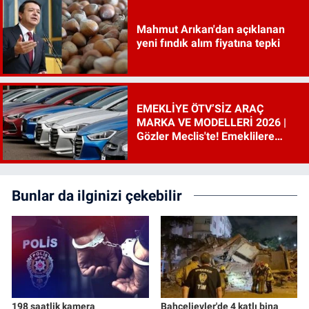
Mahmut Arıkan'dan açıklanan
yeni fındık alım fiyatına tepki
EMEKLİYE ÖTV’SİZ ARAÇ
MARKA VE MODELLERİ 2026 |
Gözler Meclis'te! Emeklilere
ÖTV’siz araç çıkacak mı, şartları
ne?
Bunlar da ilginizi çekebilir
198 saatlik kamera
Bahçelievler'de 4 katlı bina