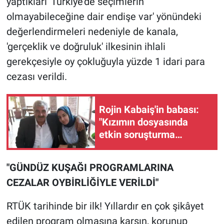
yaptıkları 'Türkiye’de seçimlerin
olmayabileceğine dair endişe var' yönündeki
değerlendirmeleri nedeniyle de kanala,
'gerçeklik ve doğruluk' ilkesinin ihlali
gerekçesiyle oy çokluğuyla yüzde 1 idari para
cezası verildi.
Rojin Kabaiş'in babası:
"Kızımın dosyasında
etkin soruşturma
yürütülmüyor"
"GÜNDÜZ KUŞAĞI PROGRAMLARINA
CEZALAR OYBİRLİĞİYLE VERİLDİ"
RTÜK tarihinde bir ilk! Yıllardır en çok şikâyet
edilen program olmasına karşın, korunup