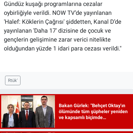
Gündüz kuşağı programlarına cezalar
oybirliğiyle verildi. NOW TV’de yayınlanan
'Halef: Köklerin Çağrısı' şiddetten, Kanal D’de
yayınlanan 'Daha 17' dizisine de çocuk ve
gençlerin gelişimine zarar verici nitelikte
olduğundan yüzde 1 idari para cezası verildi."
Rtük'
Bakan Gürlek: "Behçet Oktay'ın
ölümünde tüm şüpheler yeniden
ve kapsamlı biçimde
incelenecek"