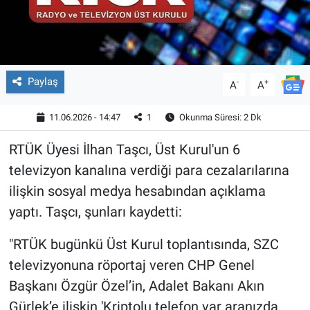
Paylaş
-
+
A
A
11.06.2026 - 14:47
1
Okunma Süresi: 2 Dk
RTÜK Üyesi İlhan Taşcı, Üst Kurul'un 6
televizyon kanalına verdiği para cezalarılarına
ilişkin sosyal medya hesabından açıklama
yaptı. Taşcı, şunları kaydetti:
"RTÜK bugünkü Üst Kurul toplantısında, SZC
televizyonuna röportaj veren CHP Genel
Başkanı Özgür Özel’in, Adalet Bakanı Akın
Gürlek’e ilişkin 'Kriptolu telefon var aranızda,