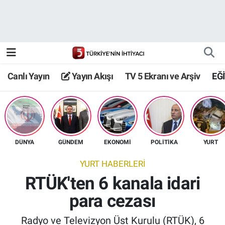
Canlı Yayın
Yayın Akışı
Canlı Yayın
Yayın Akışı
TV 5 Ekranı ve Arşiv
EĞ
TV 5 Ekranı ve Arşiv
DÜNYA
GÜNDEM
EKONOMİ
POLİTİKA
YURT
YURT HABERLERİ
RTÜK'ten 6 kanala idari
para cezası
Radyo ve Televizyon Üst Kurulu (RTÜK), 6