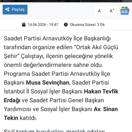
Paylaş
-
+
A
A
14.06.2026 - 19:47
Okunma Süresi: 3 Dk
Saadet Partisi Arnavutköy İlçe Başkanlığı
tarafından organize edilen “Ortak Akıl Güçlü
Şehir” Çalıştayı, ilçenin geleceğine yönelik
önemli değerlendirmelere sahne oldu.
Programa Saadet Partisi Arnavutköy İlçe
Başkanı
Musa Sevinçhan
, Saadet Partisi
İstanbul İl Sosyal İşler Başkanı
Hakan Tevfik
Erdağı
ve Saadet Partisi Genel Başkan
Yardımcısı ve Sosyal İşler Başkanı
Av. Sinan
Tekin
katıldı.
Sivil toplum kuruluşları, meslek odaları,