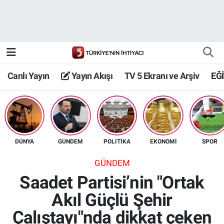
Canlı Yayın
Yayın Akışı
Canlı Yayın
Yayın Akışı
TV 5 Ekranı ve Arşiv
EĞ
TV 5 Ekranı ve Arşiv
DÜNYA
GÜNDEM
POLİTİKA
EKONOMİ
SPOR
GÜNDEM
Saadet Partisi’nin "Ortak
Akıl Güçlü Şehir
Çalıştayı"nda dikkat çeken