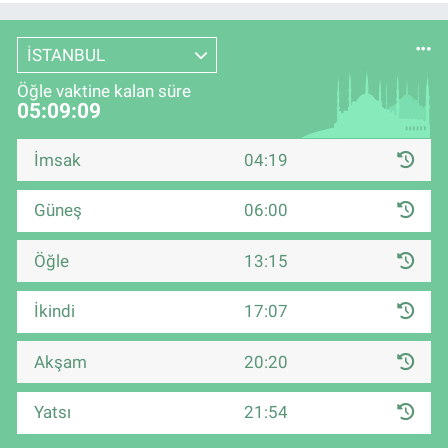
İSTANBUL
Öğle vaktine kalan süre
05:09:08
İmsak
04:19
Güneş
06:00
Öğle
13:15
İkindi
17:07
Akşam
20:20
Yatsı
21:54