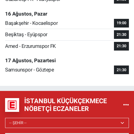
16 Ağustos, Pazar
Başakşehir - Kocaelispor
19:00
Beşiktaş - Eyüpspor
21:30
Amed - Erzurumspor FK
21:30
17 Ağustos, Pazartesi
Samsunspor - Göztepe
21:30
İSTANBUL KÜÇÜKÇEKMECE
NÖBETÇI ECZANELER