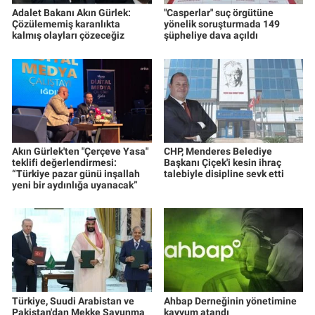
Adalet Bakanı Akın Gürlek:
"Casperlar" suç örgütüne
Çözülememiş karanlıkta
yönelik soruşturmada 149
kalmış olayları çözeceğiz
şüpheliye dava açıldı
Akın Gürlek'ten "Çerçeve Yasa"
CHP, Menderes Belediye
teklifi değerlendirmesi:
Başkanı Çiçek'i kesin ihraç
“Türkiye pazar günü inşallah
talebiyle disipline sevk etti
yeni bir aydınlığa uyanacak”
Türkiye, Suudi Arabistan ve
Ahbap Derneğinin yönetimine
Pakistan'dan Mekke Savunma
kayyum atandı