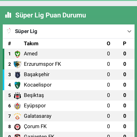
Süper Lig Puan Durumu
Süper Lig
#
Takım
O
P
Amed
0
0
1
Erzurumspor FK
0
0
2
Başakşehir
0
0
3
Kocaelispor
0
0
4
Beşiktaş
0
0
5
Eyüpspor
0
0
6
Galatasaray
0
0
7
Çorum FK
0
0
8
Gaziantep FK
0
0
9