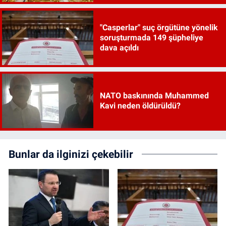
"Casperlar" suç örgütüne yönelik
soruşturmada 149 şüpheliye
dava açıldı
NATO baskınında Muhammed
Kavi neden öldürüldü?
Bunlar da ilginizi çekebilir