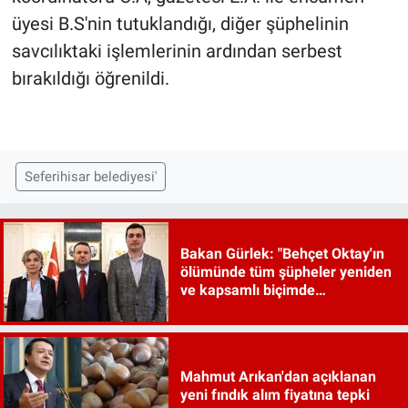
üyesi B.S'nin tutuklandığı, diğer şüphelinin
savcılıktaki işlemlerinin ardından serbest
bırakıldığı öğrenildi.
Seferihisar belediyesi'
Bakan Gürlek: "Behçet Oktay'ın
ölümünde tüm şüpheler yeniden
ve kapsamlı biçimde
incelenecek"
Mahmut Arıkan'dan açıklanan
yeni fındık alım fiyatına tepki