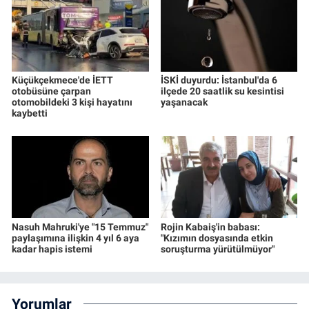
Küçükçekmece'de İETT
İSKİ duyurdu: İstanbul'da 6
otobüsüne çarpan
ilçede 20 saatlik su kesintisi
otomobildeki 3 kişi hayatını
yaşanacak
kaybetti
Nasuh Mahruki'ye "15 Temmuz"
Rojin Kabaiş'in babası:
paylaşımına ilişkin 4 yıl 6 aya
"Kızımın dosyasında etkin
kadar hapis istemi
soruşturma yürütülmüyor"
Yorumlar