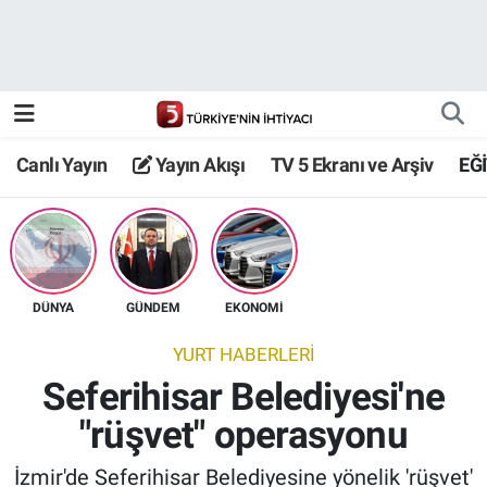
Canlı Yayın
Yayın Akışı
Canlı Yayın
Yayın Akışı
TV 5 Ekranı ve Arşiv
EĞ
TV 5 Ekranı ve Arşiv
DÜNYA
GÜNDEM
EKONOMİ
YURT HABERLERİ
Seferihisar Belediyesi'ne
"rüşvet" operasyonu
İzmir'de Seferihisar Belediyesine yönelik 'rüşvet'