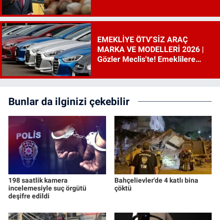
EMEKLİYE ÖTV’SİZ ARAÇ
MARKA VE MODELLERİ 2026 |
Gözler Meclis'te! Emeklilere
ÖTV’siz araç çıkacak mı, şartları
ne?
Bunlar da ilginizi çekebilir
198 saatlik kamera
Bahçelievler'de 4 katlı bina
incelemesiyle suç örgütü
çöktü
deşifre edildi