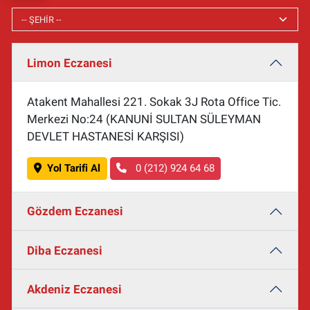
Limon Eczanesi
Atakent Mahallesi 221. Sokak 3J Rota Office Tic.
Merkezi No:24 (KANUNİ SULTAN SÜLEYMAN
DEVLET HASTANESİ KARŞISI)
Yol Tarifi Al
0 (212) 924 64 68
Gözdem Eczanesi
Diba Eczanesi
Akdeniz Eczanesi