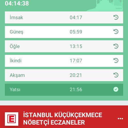
04:14:37
İmsak
04:17
Güneş
05:59
Öğle
13:15
İkindi
17:07
Akşam
20:21
Yatsı
21:56
İSTANBUL KÜÇÜKÇEKMECE
NÖBETÇI ECZANELER