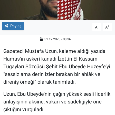
Paylaş
-
+
A
A
31.12.2025 - 08:36
Gazeteci Mustafa Uzun, kaleme aldığı yazıda
Hamas’ın askeri kanadı İzettin El Kassam
Tugayları Sözcüsü Şehit Ebu Ubeyde Huzeyfe’yi
“sessiz ama derin izler bırakan bir ahlâk ve
direniş örneği” olarak tanımladı.
Uzun, Ebu Ubeyde’nin çağın yüksek sesli liderlik
anlayışının aksine, vakarı ve sadeliğiyle öne
çıktığını vurguladı.