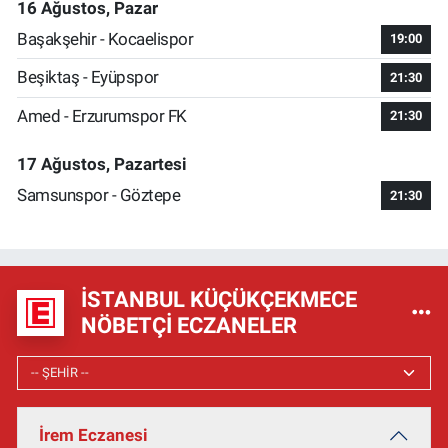
16 Ağustos, Pazar
Başakşehir - Kocaelispor
19:00
Beşiktaş - Eyüpspor
21:30
Amed - Erzurumspor FK
21:30
17 Ağustos, Pazartesi
Samsunspor - Göztepe
21:30
İSTANBUL KÜÇÜKÇEKMECE
NÖBETÇI ECZANELER
İrem Eczanesi