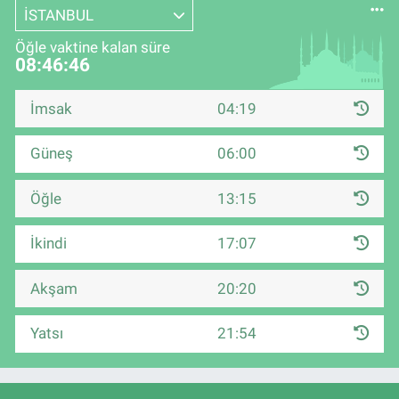
İSTANBUL
Öğle vaktine kalan süre
08:46:45
İmsak
04:19
Güneş
06:00
Öğle
13:15
İkindi
17:07
Akşam
20:20
Yatsı
21:54