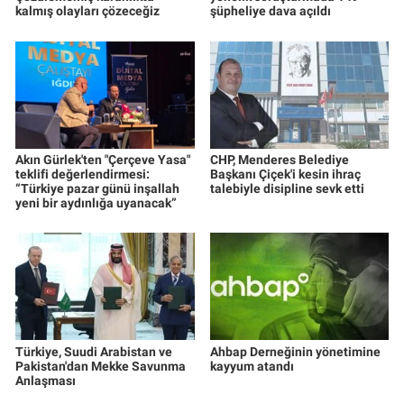
kalmış olayları çözeceğiz
şüpheliye dava açıldı
Akın Gürlek'ten "Çerçeve Yasa"
CHP, Menderes Belediye
teklifi değerlendirmesi:
Başkanı Çiçek'i kesin ihraç
“Türkiye pazar günü inşallah
talebiyle disipline sevk etti
yeni bir aydınlığa uyanacak”
Türkiye, Suudi Arabistan ve
Ahbap Derneğinin yönetimine
Pakistan'dan Mekke Savunma
kayyum atandı
Anlaşması