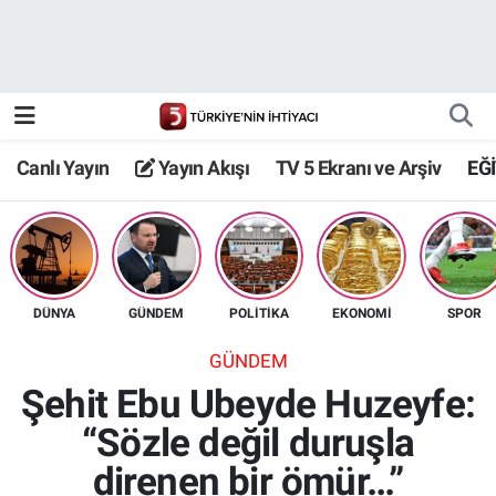
Canlı Yayın
Yayın Akışı
Canlı Yayın
Yayın Akışı
TV 5 Ekranı ve Arşiv
EĞ
TV 5 Ekranı ve Arşiv
DÜNYA
GÜNDEM
POLİTİKA
EKONOMİ
SPOR
GÜNDEM
Şehit Ebu Ubeyde Huzeyfe:
“Sözle değil duruşla
direnen bir ömür…”