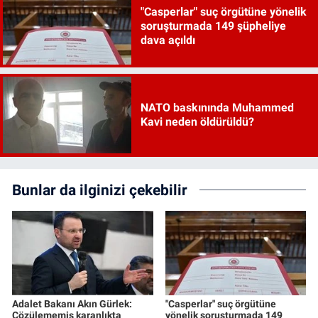
"Casperlar" suç örgütüne yönelik
soruşturmada 149 şüpheliye
dava açıldı
NATO baskınında Muhammed
Kavi neden öldürüldü?
Bunlar da ilginizi çekebilir
Adalet Bakanı Akın Gürlek:
"Casperlar" suç örgütüne
Çözülememiş karanlıkta
yönelik soruşturmada 149