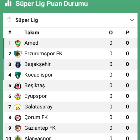
Süper Lig Puan Durumu
Süper Lig
#
Takım
O
P
Amed
0
0
1
Erzurumspor FK
0
0
2
Başakşehir
0
0
3
Kocaelispor
0
0
4
Beşiktaş
0
0
5
Eyüpspor
0
0
6
Galatasaray
0
0
7
Çorum FK
0
0
8
Gaziantep FK
0
0
9
Alanyaspor
0
0
10