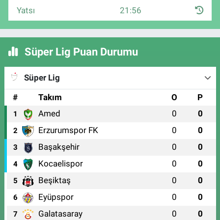
Yatsı
21:56
Süper Lig Puan Durumu
Süper Lig
#
Takım
O
P
Amed
0
0
1
Erzurumspor FK
0
0
2
Başakşehir
0
0
3
Kocaelispor
0
0
4
Beşiktaş
0
0
5
Eyüpspor
0
0
6
Galatasaray
0
0
7