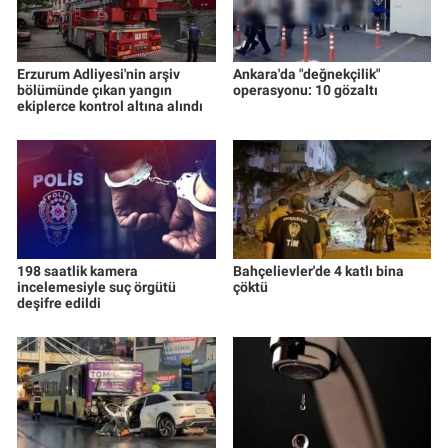
Erzurum Adliyesi'nin arşiv
Ankara'da "değnekçilik"
bölümünde çıkan yangın
operasyonu: 10 gözaltı
ekiplerce kontrol altına alındı
198 saatlik kamera
Bahçelievler'de 4 katlı bina
incelemesiyle suç örgütü
çöktü
deşifre edildi