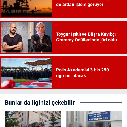
dolardan işlem görüyor
Toygar Işıklı ve Büşra Kayıkçı
Grammy Ödülleri'nde jüri oldu
Polis Akademisi 3 bin 250
öğrenci alacak
Bunlar da ilginizi çekebilir