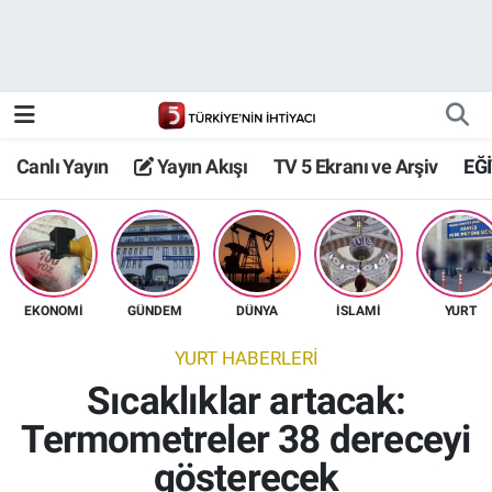
Canlı Yayın
Yayın Akışı
Canlı Yayın
Yayın Akışı
TV 5 Ekranı ve Arşiv
EĞ
TV 5 Ekranı ve Arşiv
EKONOMİ
GÜNDEM
DÜNYA
İSLAMİ
YURT
YURT HABERLERİ
Sıcaklıklar artacak:
Termometreler 38 dereceyi
gösterecek