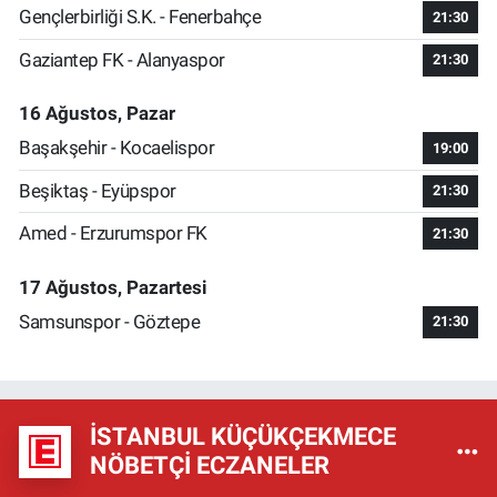
Gençlerbirliği S.K. - Fenerbahçe
21:30
Gaziantep FK - Alanyaspor
21:30
16 Ağustos, Pazar
Başakşehir - Kocaelispor
19:00
Beşiktaş - Eyüpspor
21:30
Amed - Erzurumspor FK
21:30
17 Ağustos, Pazartesi
Samsunspor - Göztepe
21:30
İSTANBUL KÜÇÜKÇEKMECE
NÖBETÇI ECZANELER