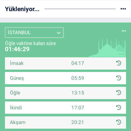
Yükleniyor...
İSTANBUL
Öğle vaktine kalan süre
01:46:28
İmsak
04:17
Güneş
05:59
Öğle
13:15
İkindi
17:07
Akşam
20:21