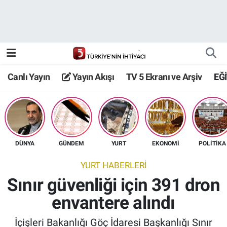
Canlı Yayın
Yayın Akışı
Canlı Yayın
Yayın Akışı
TV 5 Ekranı ve Arşiv
EĞ
TV 5 Ekranı ve Arşiv
DÜNYA
GÜNDEM
YURT
EKONOMİ
POLİTİKA
YURT HABERLERİ
Sınır güvenliği için 391 dron
envantere alındı
İçişleri Bakanlığı Göç İdaresi Başkanlığı Sınır