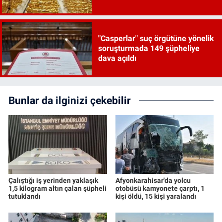
"Casperlar" suç örgütüne yönelik
soruşturmada 149 şüpheliye
dava açıldı
Bunlar da ilginizi çekebilir
Çalıştığı iş yerinden yaklaşık
Afyonkarahisar'da yolcu
1,5 kilogram altın çalan şüpheli
otobüsü kamyonete çarptı, 1
tutuklandı
kişi öldü, 15 kişi yaralandı