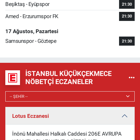
Beşiktaş - Eyüpspor
21:30
Amed - Erzurumspor FK
21:30
17 Ağustos, Pazartesi
Samsunspor - Göztepe
21:30
İSTANBUL KÜÇÜKÇEKMECE
NÖBETÇI ECZANELER
Lotus Eczanesi
İnönü Mahallesi Halkalı Caddesi 206E AVRUPA