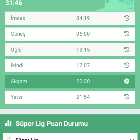
31:46
İmsak
04:19
Güneş
06:00
Öğle
13:15
İkindi
17:07
Akşam
20:20
Yatsı
21:54
Süper Lig Puan Durumu
Süper Lig