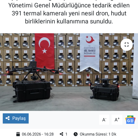
Yönetimi Genel Müdürlüğünce tedarik edilen
391 termal kameralı yeni nesil dron, hudut
birliklerinin kullanımına sunuldu.
Paylaş
-
+
A
A
06.06.2026 - 16:28
1
Okunma Süresi: 1 Dk