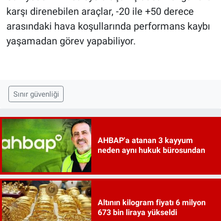
karşı direnebilen araçlar, -20 ile +50 derece
arasındaki hava koşullarında performans kaybı
yaşamadan görev yapabiliyor.
Sınır güvenliği
AHBAP'a atanan 3 kayyum
neden aynı hukuk bürosundan
Altının kilogram fiyatı 6 milyon
673 bin liraya yükseldi