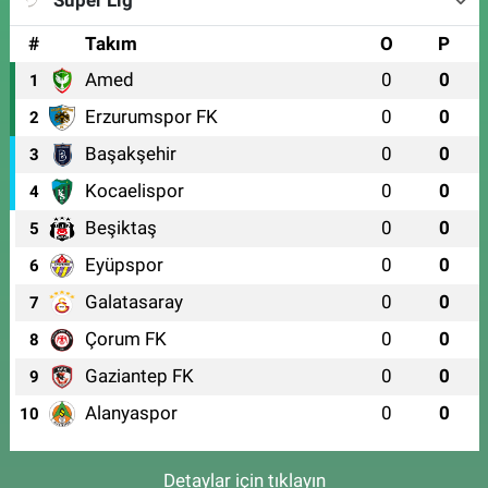
#
Takım
O
P
Amed
0
0
1
Erzurumspor FK
0
0
2
Başakşehir
0
0
3
Kocaelispor
0
0
4
Beşiktaş
0
0
5
Eyüpspor
0
0
6
Galatasaray
0
0
7
Çorum FK
0
0
8
Gaziantep FK
0
0
9
Alanyaspor
0
0
10
Detaylar için tıklayın