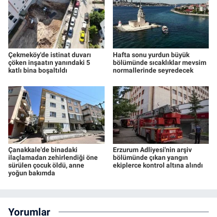
Çekmeköy'de istinat duvarı
Hafta sonu yurdun büyük
çöken inşaatın yanındaki 5
bölümünde sıcaklıklar mevsim
katlı bina boşaltıldı
normallerinde seyredecek
Çanakkale'de binadaki
Erzurum Adliyesi'nin arşiv
ilaçlamadan zehirlendiği öne
bölümünde çıkan yangın
sürülen çocuk öldü, anne
ekiplerce kontrol altına alındı
yoğun bakımda
Yorumlar