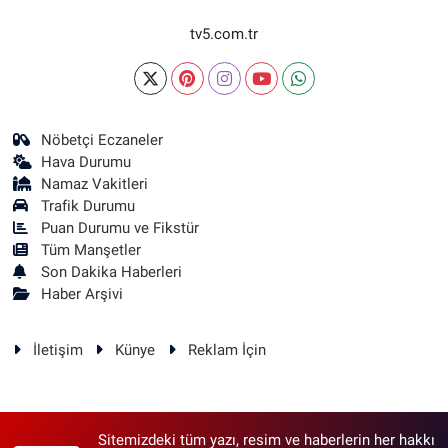
tv5.com.tr
Nöbetçi Eczaneler
Hava Durumu
Namaz Vakitleri
Trafik Durumu
Puan Durumu ve Fikstür
Tüm Manşetler
Son Dakika Haberleri
Haber Arşivi
İletişim
Künye
Reklam İçin
Sitemizdeki tüm yazı, resim ve haberlerin her hakkı