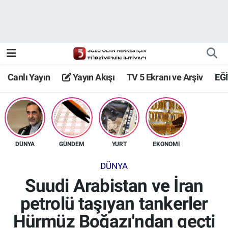
Canlı Yayın
Yayın Akışı
Canlı Yayın
Yayın Akışı
TV 5 Ekranı ve Arşiv
EĞ
TV 5 Ekranı ve Arşiv
DÜNYA
GÜNDEM
YURT
EKONOMİ
DÜNYA
Suudi Arabistan ve İran
petrolü taşıyan tankerler
Hürmüz Boğazı'ndan geçti