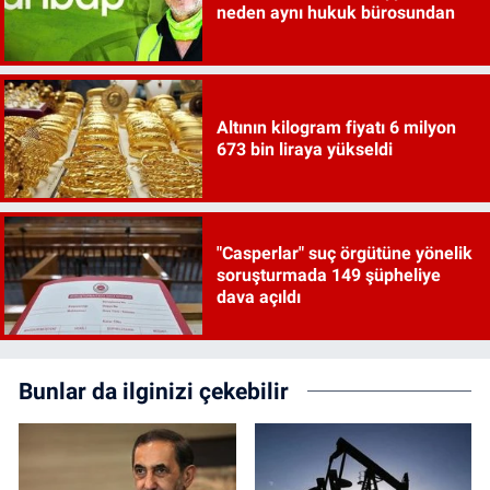
neden aynı hukuk bürosundan
Altının kilogram fiyatı 6 milyon
673 bin liraya yükseldi
"Casperlar" suç örgütüne yönelik
soruşturmada 149 şüpheliye
dava açıldı
Bunlar da ilginizi çekebilir