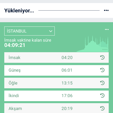
Yükleniyor...
İSTANBUL
İmsak vaktine kalan süre
04:09:20
İmsak
04:20
Güneş
06:01
Öğle
13:15
İkindi
17:06
Akşam
20:19