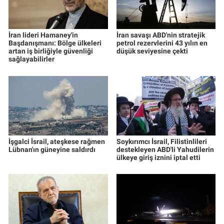
İran lideri Hamaney'in
İran savaşı ABD'nin stratejik
Başdanışmanı: Bölge ülkeleri
petrol rezervlerini 43 yılın en
artan iş birliğiyle güvenliği
düşük seviyesine çekti
sağlayabilirler
İşgalci İsrail, ateşkese rağmen
Soykırımcı İsrail, Filistinlileri
Lübnan'ın güneyine saldırdı
destekleyen ABD'li Yahudilerin
ülkeye giriş iznini iptal etti