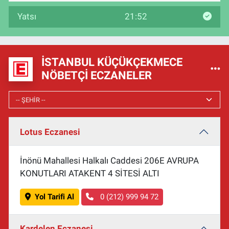
Yatsı
21:52
İSTANBUL KÜÇÜKÇEKMECE
NÖBETÇI ECZANELER
Lotus Eczanesi
İnönü Mahallesi Halkalı Caddesi 206E AVRUPA
KONUTLARI ATAKENT 4 SİTESİ ALTI
Yol Tarifi Al
0 (212) 999 94 72
Kardelen Eczanesi