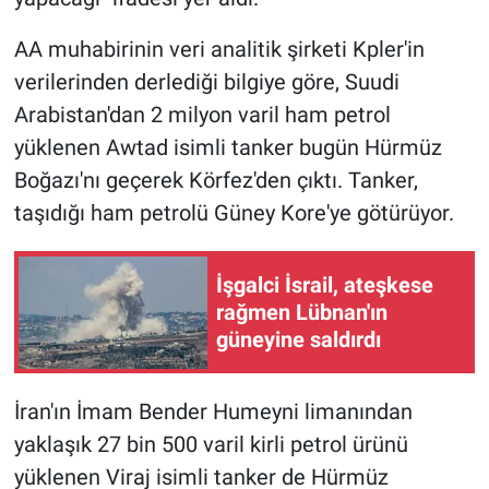
AA muhabirinin veri analitik şirketi Kpler'in
verilerinden derlediği bilgiye göre, Suudi
Arabistan'dan 2 milyon varil ham petrol
yüklenen Awtad isimli tanker bugün Hürmüz
Boğazı'nı geçerek Körfez'den çıktı. Tanker,
taşıdığı ham petrolü Güney Kore'ye götürüyor.
İşgalci İsrail, ateşkese
rağmen Lübnan'ın
güneyine saldırdı
İran'ın İmam Bender Humeyni limanından
yaklaşık 27 bin 500 varil kirli petrol ürünü
yüklenen Viraj isimli tanker de Hürmüz