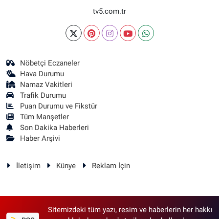
tv5.com.tr
Nöbetçi Eczaneler
Hava Durumu
Namaz Vakitleri
Trafik Durumu
Puan Durumu ve Fikstür
Tüm Manşetler
Son Dakika Haberleri
Haber Arşivi
İletişim
Künye
Reklam İçin
Sitemizdeki tüm yazı, resim ve haberlerin her hakkı