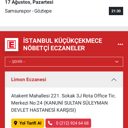
17 Ağustos, Pazartesi
Samsunspor - Göztepe
21:30
İSTANBUL KÜÇÜKÇEKMECE
NÖBETÇI ECZANELER
Limon Eczanesi
Atakent Mahallesi 221. Sokak 3J Rota Office Tic.
Merkezi No:24 (KANUNİ SULTAN SÜLEYMAN
DEVLET HASTANESİ KARŞISI)
Yol Tarifi Al
0 (212) 924 64 68