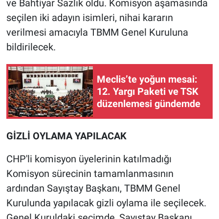
ve Bahtiyar Sazlık oldu. Komisyon aşamasında
seçilen iki adayın isimleri, nihai kararın
verilmesi amacıyla TBMM Genel Kuruluna
bildirilecek.
Meclis’te yoğun mesai:
12. Yargı Paketi ve TSK
düzenlemesi gündemde
GİZLİ OYLAMA YAPILACAK
CHP'li komisyon üyelerinin katılmadığı
Komisyon sürecinin tamamlanmasının
ardından Sayıştay Başkanı, TBMM Genel
Kurulunda yapılacak gizli oylama ile seçilecek.
Genel Kuruldaki seçimde, Sayıştay Başkanı