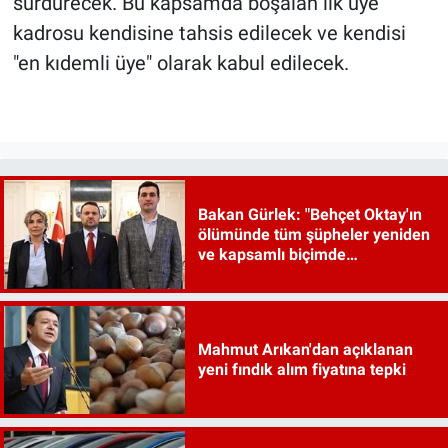
sürdürecek. Bu kapsamda boşalan ilk üye
kadrosu kendisine tahsis edilecek ve kendisi
"en kıdemli üye" olarak kabul edilecek.
Bakan Gürlek: "Behçet Oktay'ın
ölümünde tüm şüpheler yeniden
ve kapsamlı biçimde
incelenecek"
Mahmut Arıkan'dan açıklanan
yeni fındık alım fiyatına tepki