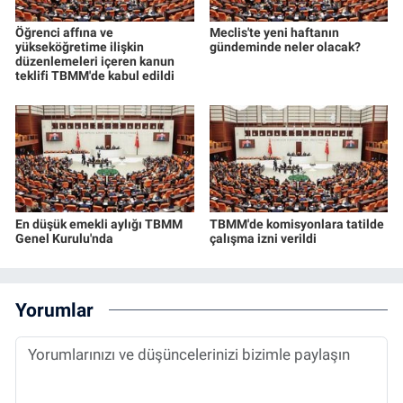
Öğrenci affına ve
Meclis'te yeni haftanın
yükseköğretime ilişkin
gündeminde neler olacak?
düzenlemeleri içeren kanun
teklifi TBMM'de kabul edildi
En düşük emekli aylığı TBMM
TBMM'de komisyonlara tatilde
Genel Kurulu'nda
çalışma izni verildi
Yorumlar