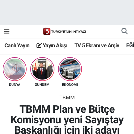
Canlı Yayın
Yayın Akışı
Canlı Yayın
Yayın Akışı
TV 5 Ekranı ve Arşiv
EĞ
TV 5 Ekranı ve Arşiv
DÜNYA
GÜNDEM
EKONOMİ
TBMM
TBMM Plan ve Bütçe
Komisyonu yeni Sayıştay
Başkanlığı için iki adayı