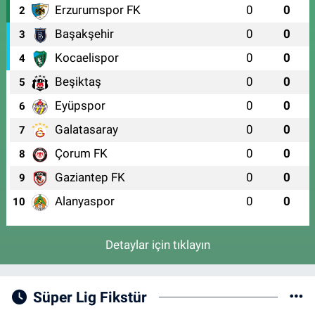
Erzurumspor FK
0
0
2
Başakşehir
0
0
3
Kocaelispor
0
0
4
Beşiktaş
0
0
5
Eyüpspor
0
0
6
Galatasaray
0
0
7
Çorum FK
0
0
8
Gaziantep FK
0
0
9
Alanyaspor
0
0
10
Detaylar için tıklayın
Süper Lig Fikstür