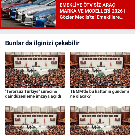
EMEKLİYE ÖTV’SİZ ARAÇ
MARKA VE MODELLERİ 2026 |
Gözler Meclis'te! Emeklilere
ÖTV’siz araç çıkacak mı, şartları
ne?
Bunlar da ilginizi çekebilir
"Terörsüz Türkiye" sürecine
TBMM'de bu haftanın gündemi
dair düzenleme imzaya açıldı
ne olacak?