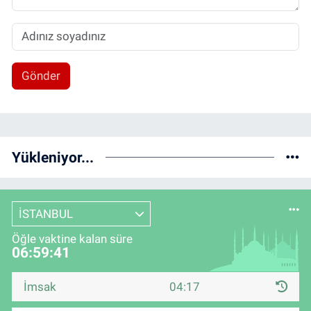
Gönder
Yükleniyor...
İSTANBUL
Öğle vaktine kalan süre
06:59:41
İmsak
04:17