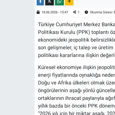
18.06.2026 - 15:47
1
Okunma Süresi: 
Türkiye Cumhuriyet Merkez Bankas
Politikası Kurulu (PPK) toplantı ö
ekonomideki jeopolitik belirsizlikle
son gelişmeler, iç talep ve üretim 
politikası kararlarına ilişkin değer
Küresel ekonomiye ilişkin jeopolitik
enerji fiyatlarında oynaklığa nede
Doğu ve Afrika ülkeleri olmak üz
öngörülerinin aşağı yönlü güncellen
ortaklarının ihracat paylarıyla ağ
yıllık bazda bir önceki PPK dönemin
"2026 yılı için bir miktar aşağı, 202