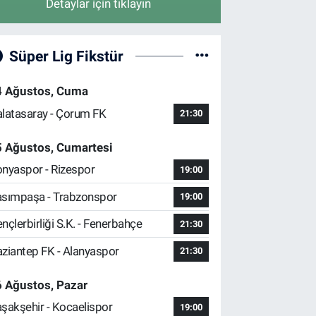
Detaylar için tıklayın
Süper Lig Fikstür
4 Ağustos, Cuma
latasaray - Çorum FK
21:30
5 Ağustos, Cumartesi
nyaspor - Rizespor
19:00
sımpaşa - Trabzonspor
19:00
nçlerbirliği S.K. - Fenerbahçe
21:30
ziantep FK - Alanyaspor
21:30
 Ağustos, Pazar
şakşehir - Kocaelispor
19:00