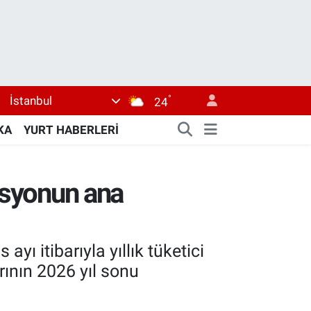
°
İstanbul
24
KA
YURT HABERLERİ
lasyonun ana
yı itibarıyla yıllık tüketici
rının 2026 yıl sonu