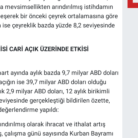
da mevsimsellikten arındırılmış istihdamın
leşerek bir önceki çeyrek ortalamasına göre
ın ise çeyreklik bazda yüzde 8,2 seviyesinde
Sİ CARİ AÇIK ÜZERİNDE ETKİSİ
art ayında aylık bazda 9,7 milyar ABD doları
i açığın ise 39,7 milyar ABD doları olduğu
ık 2,9 milyar ABD doları, 12 aylık birikimli
viyesinde gerçekleştiği bildirilen özette,
 değerlendirme yapıldı:
dırılmış olarak ihracat ve ithalat artış
tış, çalışma günü sayısında Kurban Bayramı