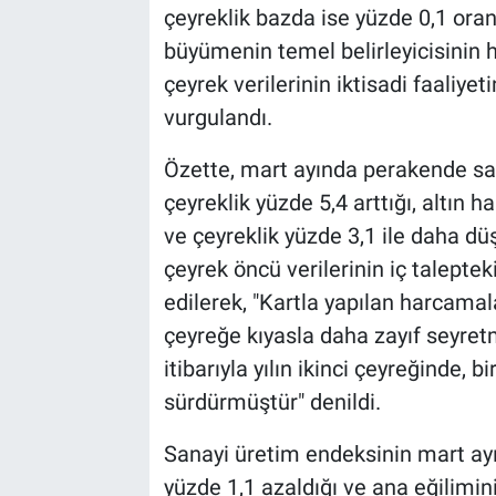
çeyreklik bazda ise yüzde 0,1 oranı
büyümenin temel belirleyicisinin h
çeyrek verilerinin iktisadi faaliy
vurgulandı.
Özette, mart ayında perakende sat
çeyreklik yüzde 5,4 arttığı, altın h
ve çeyreklik yüzde 3,1 ile daha düşük
çeyrek öncü verilerinin iç taleptek
edilerek, "Kartla yapılan harcamala
çeyreğe kıyasla daha zayıf seyretm
itibarıyla yılın ikinci çeyreğinde, 
sürdürmüştür" denildi.
Sanayi üretim endeksinin mart ayın
yüzde 1,1 azaldığı ve ana eğilimini