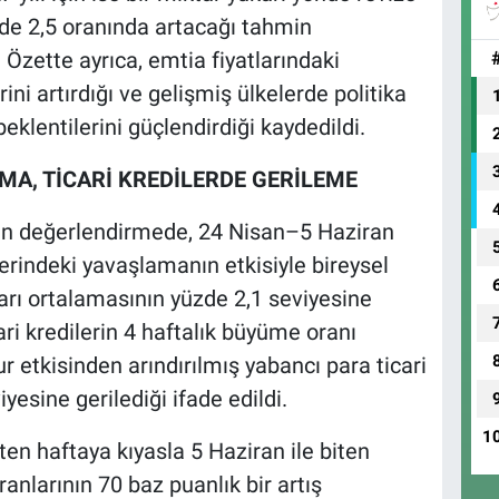
zde 2,5 oranında artacağı tahmin
. Özette ayrıca, emtia fiyatlarındaki
ini artırdığı ve gelişmiş ülkelerde politika
 beklentilerini güçlendirdiği kaydedildi.
MA, TİCARİ KREDİLERDE GERİLEME
şkin değerlendirmede, 24 Nisan–5 Haziran
erindeki yavaşlamanın etkisiyle bireysel
arı ortalamasının yüzde 2,1 seviyesine
ari kredilerin 4 haftalık büyüme oranı
r etkisinden arındırılmış yabancı para ticari
yesine gerilediği ifade edildi.
1
ten haftaya kıyasla 5 Haziran ile biten
anlarının 70 baz puanlık bir artış