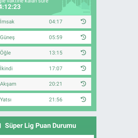
le vaktine kalan süre
4:12:22
İmsak
04:17
Güneş
05:59
Öğle
13:15
İkindi
17:07
Akşam
20:21
Yatsı
21:56
Süper Lig Puan Durumu