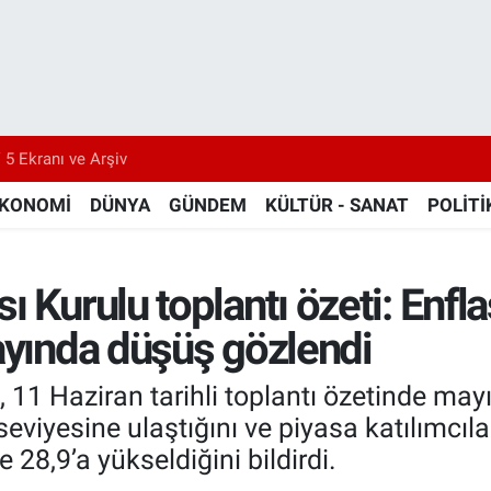
 5 Ekranı ve Arşiv
KONOMİ
DÜNYA
GÜNDEM
KÜLTÜR - SANAT
POLİTİ
ı Kurulu toplantı özeti: Enf
ayında düşüş gözlendi
1 Haziran tarihli toplantı özetinde mayıs a
viyesine ulaştığını ve piyasa katılımcıla
 28,9’a yükseldiğini bildirdi.