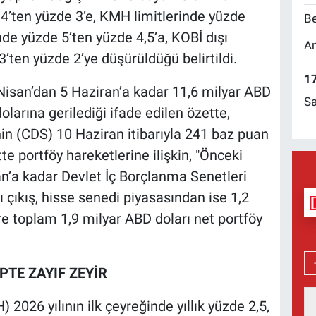
e 4’ten yüzde 3’e, KMH limitlerinde yüzde
Be
nde yüzde 5’ten yüzde 4,5’a, KOBİ dışı
Am
3’ten yüzde 2’ye düşürüldüğü belirtildi.
17
 Nisan’dan 5 Haziran’a kadar 11,6 milyar ABD
Sa
larına gerilediği ifade edilen özette,
minin (CDS) 10 Haziran itibarıyla 241 baz puan
te portföy hareketlerine ilişkin, "Önceki
n’a kadar Devlet İç Borçlanma Senetleri
 çıkış, hisse senedi piyasasından ise 1,2
re toplam 1,9 milyar ABD doları net portföy
EPTE ZAYIF ZEYİR
) 2026 yılının ilk çeyreğinde yıllık yüzde 2,5,