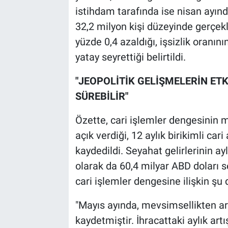
istihdam tarafında ise nisan ayın
32,2 milyon kişi düzeyinde gerçek
yüzde 0,4 azaldığı, işsizlik oranın
yatay seyrettiği belirtildi.
"JEOPOLİTİK GELİŞMELERİN ETKİ
SÜREBİLİR"
Özette, cari işlemler dengesinin m
açık verdiği, 12 aylık birikimli car
kaydedildi. Seyahat gelirlerinin ayl
olarak da 60,4 milyar ABD doları se
cari işlemler dengesine ilişkin şu
"Mayıs ayında, mevsimsellikten arın
kaydetmiştir. İhracattaki aylık ar