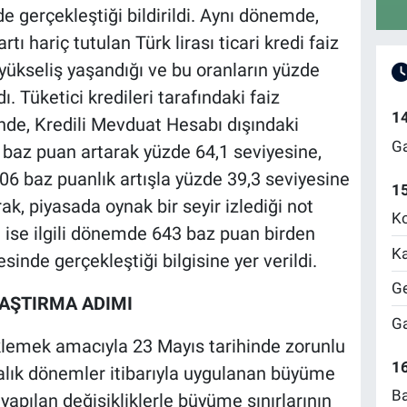
e gerçekleştiği bildirildi. Aynı dönemde,
ı hariç tutulan Türk lirası ticari kredi faiz
 yükseliş yaşandığı ve bu oranların yüzde
. Tüketici kredileri tarafındaki faiz
1
inde, Kredili Mevduat Hesabı dışındaki
Ga
89 baz puan artarak yüzde 64,1 seviyesine,
206 baz puanlık artışla yüzde 39,3 seviyesine
1
rak, piyasada oynak bir seyir izlediği not
Ko
ın ise ilgili dönemde 643 baz puan birden
Ka
inde gerçekleştiği bilgisine yer verildi.
Ge
LAŞTIRMA ADIMI
Ga
klemek amacıyla 23 Mayıs tarihinde zorunlu
16
alık dönemler itibarıyla uygulanan büyüme
Ba
k, yapılan değişikliklerle büyüme sınırlarının