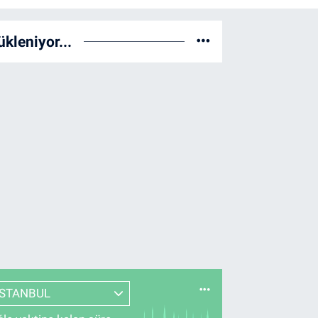
ükleniyor...
İSTANBUL