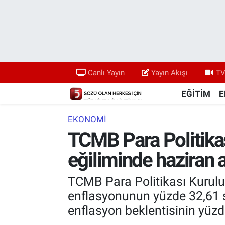
Canlı Yayın
Yayın Akışı
Canlı Yayın
Yayın Akışı
TV
TV 5 Ekranı ve Arşiv
EĞİTİM
E
EKONOMİ
TCMB Para Politikas
eğiliminde haziran 
TCMB Para Politikası Kurulu, 1
enflasyonunun yüzde 32,61 se
enflasyon beklentisinin yüzde