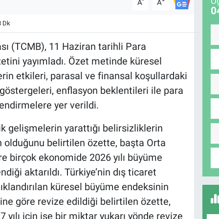
Öğ
-
+
A
A
0
8 Dk
ı (TCMB), 11 Haziran tarihli Para
zetini yayımladı. Özet metinde küresel
rin etkileri, parasal ve finansal koşullardaki
göstergeleri, enflasyon beklentileri ile para
lendirmelere yer verildi.
 gelişmelerin yarattığı belirsizliklerin
n olduğunu belirtilen özette, başta Orta
ere birçok ekonomide 2026 yılı büyüme
diği aktarıldı. Türkiye’nin dış ticaret
ırlıklandırılan küresel büyüme endeksinin
e göre revize edildiği belirtilen özette,
7 yılı için ise bir miktar yukarı yönde revize