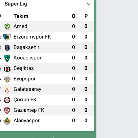
Süper Lig
#
Takım
O
P
Amed
0
0
1
Erzurumspor FK
0
0
2
Başakşehir
0
0
3
Kocaelispor
0
0
4
Beşiktaş
0
0
5
Eyüpspor
0
0
6
Galatasaray
0
0
7
Çorum FK
0
0
8
Gaziantep FK
0
0
9
Alanyaspor
0
0
0