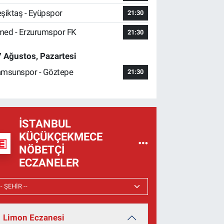
şiktaş - Eyüpspor
21:30
ed - Erzurumspor FK
21:30
 Ağustos, Pazartesi
msunspor - Göztepe
21:30
İSTANBUL
KÜÇÜKÇEKMECE
NÖBETÇI
ECZANELER
Limon Eczanesi