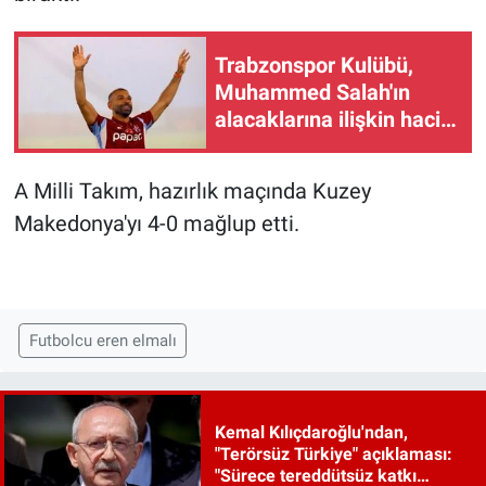
Trabzonspor Kulübü,
Muhammed Salah'ın
alacaklarına ilişkin haciz
iddialarını yalanladı
A Milli Takım, hazırlık maçında Kuzey
Makedonya'yı 4-0 mağlup etti.
Futbolcu eren elmalı
Kemal Kılıçdaroğlu'ndan,
"Terörsüz Türkiye" açıklaması:
"Sürece tereddütsüz katkı