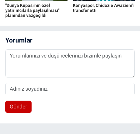
"Dünya Kupası'nın özel
Konyaspor, Chidozie Awaziem'i
yatırımcılarla paylaşılması"
transfer etti
planından vazgeçildi
Yorumlar
Gönder