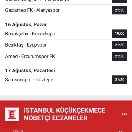
Gaziantep FK - Alanyaspor
21:30
16 Ağustos, Pazar
Başakşehir - Kocaelispor
19:00
Beşiktaş - Eyüpspor
21:30
Amed - Erzurumspor FK
21:30
17 Ağustos, Pazartesi
Samsunspor - Göztepe
21:30
İSTANBUL KÜÇÜKÇEKMECE
NÖBETÇI ECZANELER