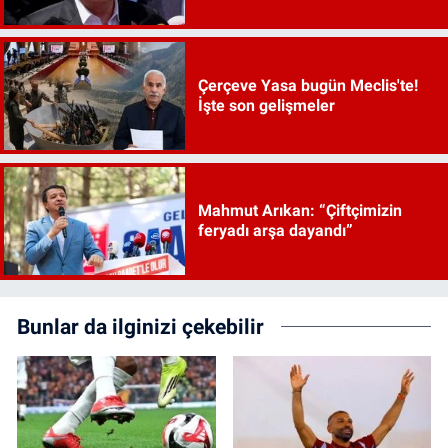
vereceğiz"
Çerçeve Yasa bugün Meclis'te!
İşte son gelişmeler
Mahmut Arıkan: “Çiftçimizin
feryadı arşa dayandı”
Bunlar da ilginizi çekebilir