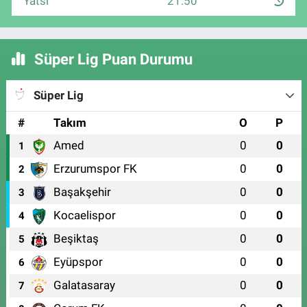
Yatsı
21:50
Süper Lig Puan Durumu
Süper Lig
#
Takım
O
P
Amed
0
0
1
Erzurumspor FK
0
0
2
Başakşehir
0
0
3
Kocaelispor
0
0
4
Beşiktaş
0
0
5
Eyüpspor
0
0
6
Galatasaray
0
0
7