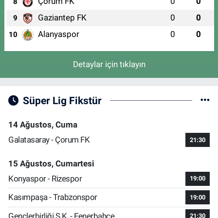
Çorum FK
0
0
8
Gaziantep FK
0
0
9
Alanyaspor
0
0
10
Detaylar için tıklayın
Süper Lig Fikstür
14 Ağustos, Cuma
Galatasaray - Çorum FK
21:30
15 Ağustos, Cumartesi
Konyaspor - Rizespor
19:00
Kasımpaşa - Trabzonspor
19:00
Gençlerbirliği S.K. - Fenerbahçe
21:30