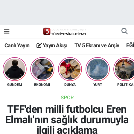
Canlı Yayın
Yayın Akışı
Canlı Yayın
Yayın Akışı
TV 5 Ekranı ve Arşiv
EĞ
TV 5 Ekranı ve Arşiv
GÜNDEM
EKONOMİ
DÜNYA
YURT
POLİTİKA
SPOR
TFF'den milli futbolcu Eren
Elmalı'nın sağlık durumuyla
ilgili açıklama