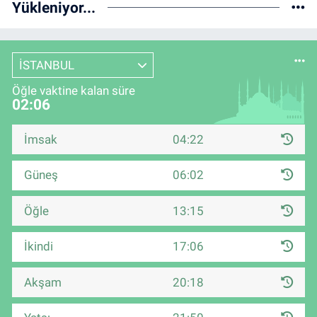
Yükleniyor...
İSTANBUL
Öğle vaktine kalan süre
02:05
İmsak
04:22
Güneş
06:02
Öğle
13:15
İkindi
17:06
Akşam
20:18