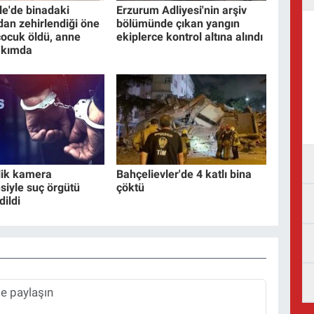
e'de binadaki
Erzurum Adliyesi'nin arşiv
dan zehirlendiği öne
bölümünde çıkan yangın
çocuk öldü, anne
ekiplerce kontrol altına alındı
akımda
lik kamera
Bahçelievler'de 4 katlı bina
siyle suç örgütü
çöktü
dildi