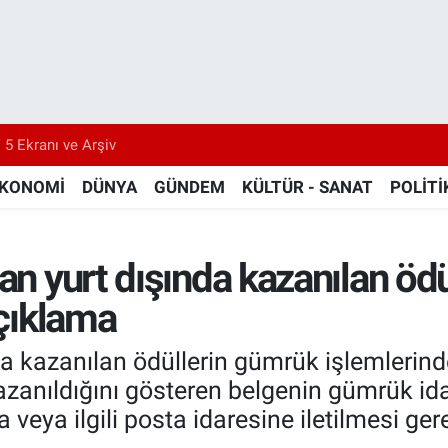
 5 Ekranı ve Arşiv
KONOMİ
DÜNYA
GÜNDEM
KÜLTÜR - SANAT
POLİTİ
dan yurt dışında kazanılan öd
açıklama
nda kazanılan ödüllerin gümrük işlemlerin
kazanıldığını gösteren belgenin gümrük i
 veya ilgili posta idaresine iletilmesi gerek