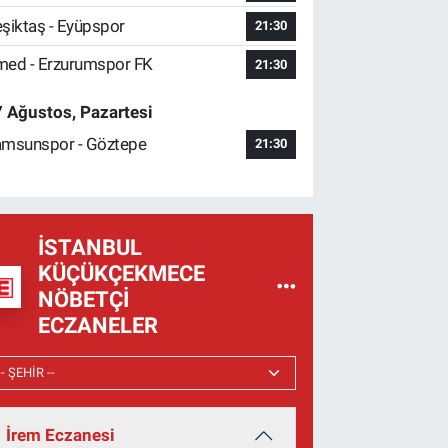
şiktaş - Eyüpspor
21:30
ed - Erzurumspor FK
21:30
 Ağustos, Pazartesi
msunspor - Göztepe
21:30
İSTANBUL
KÜÇÜKÇEKMECE
NÖBETÇI
ECZANELER
İrem Eczanesi