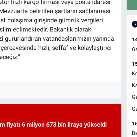
atör hızlı kargo firması veya posta idaresi
 Mevzuatta belirtilen şartların sağlanması
st dolaşıma girişinde gümrük vergileri
lim edilmektedir. Bakanlık olarak
zi gururlandıran vatandaşlarımızın yanında
1
rçevesinde hızlı, şeffaf ve kolaylaştırıcı
Ga
eceğiz."
1
Ko
Ka
Ge
Ga
16
am fiyatı 6 milyon 673 bin liraya yükseldi
Ba