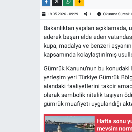
18.05.2026 - 09:29
1
Okunma Süresi: 
Bakanlıktan yapılan açıklamada, ul
ederek başarı elde eden vatandaşl
kupa, madalya ve benzeri eşyanın 
kapsamında kolaylaştırılmış usuller
Gümrük Kanunu'nun bu konudaki h
yerleşim yeri Türkiye Gümrük Bölge
alandaki faaliyetlerini takdir ama
olarak sembolik nitelik taşıyan öd
gümrük muafiyeti uygulandığı akta
Hafta sonu y
mevsim norma