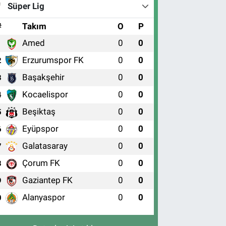
Süper Lig
#
Takım
O
P
Amed
0
0
1
Erzurumspor FK
0
0
2
Başakşehir
0
0
3
Kocaelispor
0
0
4
Beşiktaş
0
0
5
Eyüpspor
0
0
6
Galatasaray
0
0
7
Çorum FK
0
0
8
Gaziantep FK
0
0
9
Alanyaspor
0
0
0