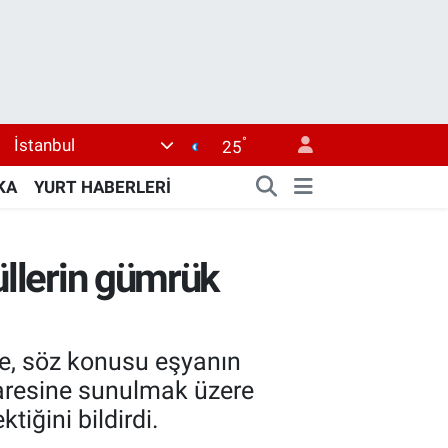
°
İstanbul
25
KA
YURT HABERLERİ
üllerin gümrük
de, söz konusu eşyanın
daresine sunulmak üzere
tiğini bildirdi.