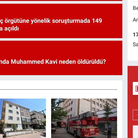
Be
Am
uç örgütüne yönelik soruşturmada 149
 açıldı
17
Sa
nda Muhammed Kavi neden öldürüldü?