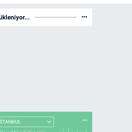
ükleniyor...
İSTANBUL