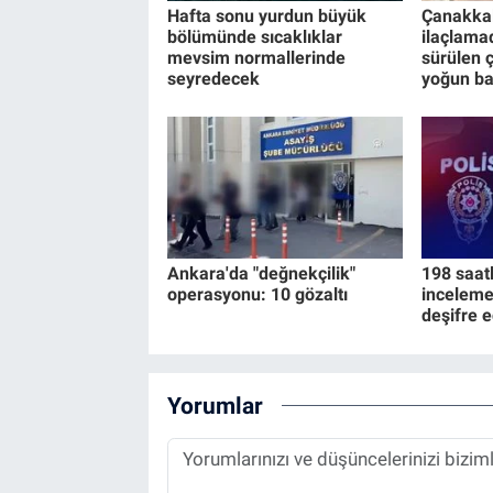
Hafta sonu yurdun büyük
Çanakkal
bölümünde sıcaklıklar
ilaçlama
mevsim normallerinde
sürülen 
seyredecek
yoğun b
Ankara'da "değnekçilik"
198 saat
operasyonu: 10 gözaltı
inceleme
deşifre e
Yorumlar