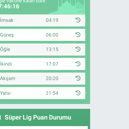
le vaktine kalan süre
7:46:15
İmsak
04:19
Güneş
06:00
Öğle
13:15
İkindi
17:07
Akşam
20:20
Yatsı
21:54
Süper Lig Puan Durumu