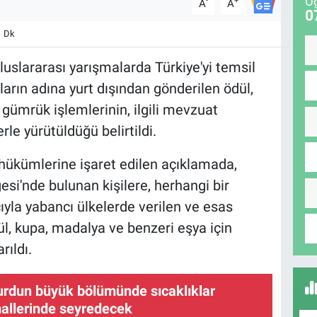
Öğ
-
+
A
A
0
1 Dk
uslararası yarışmalarda Türkiye'yi temsil
arın adına yurt dışından gönderilen ödül,
gümrük işlemlerinin, ilgili mevzuat
le yürütüldüğü belirtildi.
ükümlerine işaret edilen açıklamada,
si'nde bulunan kişilere, herhangi bir
cıyla yabancı ülkelerde verilen ve esas
ül, kupa, madalya ve benzeri eşya için
rıldı.
urdun büyük bölümünde sıcaklıklar
llerinde seyredecek