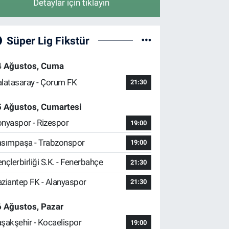
Detaylar için tıklayın
Süper Lig Fikstür
4 Ağustos, Cuma
latasaray - Çorum FK
21:30
5 Ağustos, Cumartesi
nyaspor - Rizespor
19:00
sımpaşa - Trabzonspor
19:00
nçlerbirliği S.K. - Fenerbahçe
21:30
ziantep FK - Alanyaspor
21:30
 Ağustos, Pazar
şakşehir - Kocaelispor
19:00