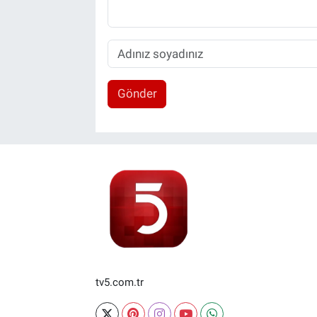
Gönder
tv5.com.tr