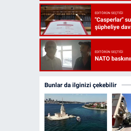
EDITÖRÜN SEÇTIĞI
"Casperlar" s
şüpheliye dava
EDITÖRÜN SEÇTIĞI
NATO baskını
Bunlar da ilginizi çekebilir