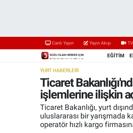
Canlı Yayın
Yayın Akışı
Canlı Yayın
Yayın Akışı
TV
TV 5 Ekranı ve Arşiv
EĞİTİM
E
YURT HABERLERİ
Ticaret Bakanlığı'n
işlemlerine ilişkin 
Ticaret Bakanlığı, yurt dışı
uluslararası bir yarışmada 
operatör hızlı kargo firmasına