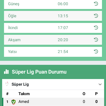
Güneş
06:00
Öğle
13:15
İkindi
17:07
Akşam
20:20
Yatsı
21:54
Süper Lig Puan Durumu
Süper Lig
#
Takım
O
P
Amed
0
0
1