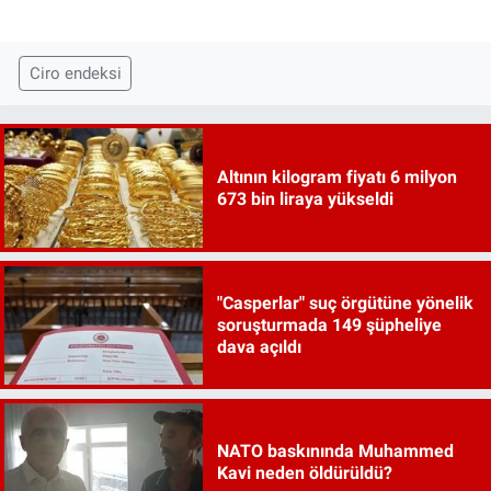
Ciro endeksi
Altının kilogram fiyatı 6 milyon
673 bin liraya yükseldi
"Casperlar" suç örgütüne yönelik
soruşturmada 149 şüpheliye
dava açıldı
NATO baskınında Muhammed
Kavi neden öldürüldü?