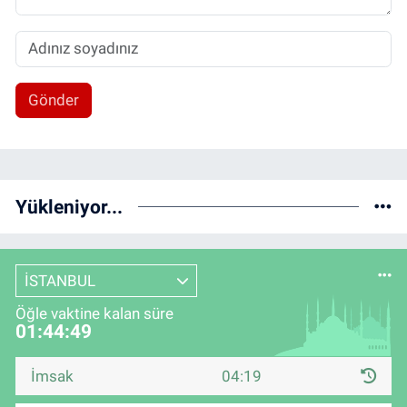
Gönder
Yükleniyor...
İSTANBUL
Öğle vaktine kalan süre
01:44:49
İmsak
04:19