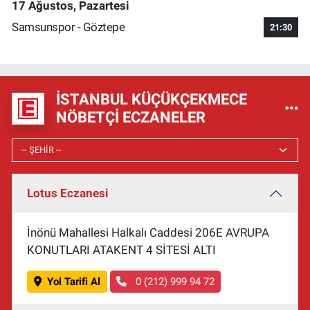
17 Ağustos, Pazartesi
Samsunspor - Göztepe
21:30
İSTANBUL KÜÇÜKÇEKMECE
NÖBETÇI ECZANELER
Lotus Eczanesi
İnönü Mahallesi Halkalı Caddesi 206E AVRUPA
KONUTLARI ATAKENT 4 SİTESİ ALTI
Yol Tarifi Al
0 (212) 999 94 72