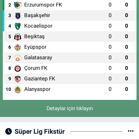
Erzurumspor FK
0
0
2
Başakşehir
0
0
3
Kocaelispor
0
0
4
Beşiktaş
0
0
5
Eyüpspor
0
0
6
Galatasaray
0
0
7
Çorum FK
0
0
8
Gaziantep FK
0
0
9
Alanyaspor
0
0
10
Detaylar için tıklayın
Süper Lig Fikstür