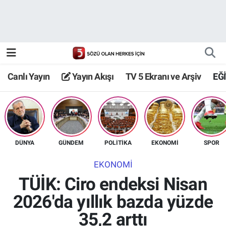
Canlı Yayın
Yayın Akışı
Canlı Yayın
Yayın Akışı
TV 5 Ekranı ve Arşiv
EĞ
TV 5 Ekranı ve Arşiv
DÜNYA
GÜNDEM
POLİTİKA
EKONOMİ
SPOR
EKONOMİ
TÜİK: Ciro endeksi Nisan
2026'da yıllık bazda yüzde
35,2 arttı