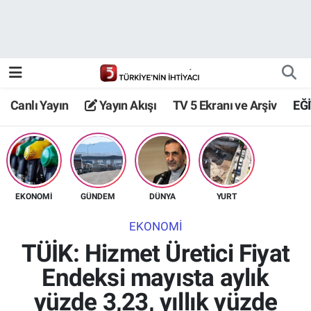
Canlı Yayın
Yayın Akışı
Canlı Yayın
Yayın Akışı
TV 5 Ekranı ve Arşiv
EĞ
TV 5 Ekranı ve Arşiv
EKONOMİ
GÜNDEM
DÜNYA
YURT
EKONOMİ
TÜİK: Hizmet Üretici Fiyat
Endeksi mayısta aylık
yüzde 3,23, yıllık yüzde