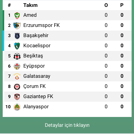
#
Takım
O
P
Amed
0
0
1
Erzurumspor FK
0
0
2
Başakşehir
0
0
3
Kocaelispor
0
0
4
Beşiktaş
0
0
5
Eyüpspor
0
0
6
Galatasaray
0
0
7
Çorum FK
0
0
8
Gaziantep FK
0
0
9
Alanyaspor
0
0
10
Detaylar için tıklayın