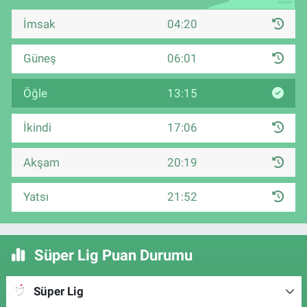
İmsak
04:20
Güneş
06:01
Öğle
13:15
İkindi
17:06
Akşam
20:19
Yatsı
21:52
Süper Lig Puan Durumu
Süper Lig