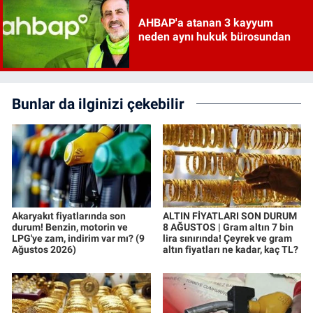
AHBAP'a atanan 3 kayyum
neden aynı hukuk bürosundan
Bunlar da ilginizi çekebilir
Akaryakıt fiyatlarında son
ALTIN FİYATLARI SON DURUM
durum! Benzin, motorin ve
8 AĞUSTOS | Gram altın 7 bin
LPG'ye zam, indirim var mı? (9
lira sınırında! Çeyrek ve gram
Ağustos 2026)
altın fiyatları ne kadar, kaç TL?