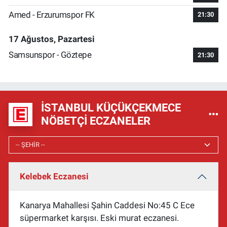
Amed - Erzurumspor FK
21:30
17 Ağustos, Pazartesi
Samsunspor - Göztepe
21:30
İSTANBUL KÜÇÜKÇEKMECE
NÖBETÇI ECZANELER
Kelebek Eczanesi
Kanarya Mahallesi Şahin Caddesi No:45 C Ece
süpermarket karşısı. Eski murat eczanesi.