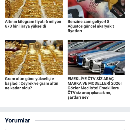
Altının kilogram fiyatı 6 milyon
Benzine zam geliyor! 8
673 bin liraya yükseldi
Ağustos güncel akaryakıt
fiyatları
Gram altın güne yükselişle
EMEKLİYE ÖTV’SİZ ARAÇ
başladı: Çeyrek ve gram altın
MARKA VE MODELLERİ 2026 |
ne kadar oldu?
Gözler Meclis'te! Emeklilere
ÖTV’siz araç çıkacak mı,
şartları ne?
Yorumlar