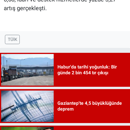
artış gerçekleşti.
TÜİK
Habur'da tarihi yoğunluk: Bir
günde 2 bin 454 tır çıkışı
Gaziantep'te 4,5 büyüklüğünde
deprem