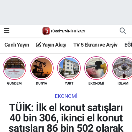
Canlı Yayın
Yayın Akışı
Canlı Yayın
Yayın Akışı
TV 5 Ekranı ve Arşiv
EĞ
TV 5 Ekranı ve Arşiv
GÜNDEM
DÜNYA
YURT
EKONOMİ
İSLAMİ
EKONOMİ
TÜİK: İlk el konut satışları
40 bin 306, ikinci el konut
satışları 86 bin 502 olarak