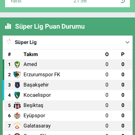
Yatsı
21:56
Süper Lig Puan Durumu
Süper Lig
#
Takım
O
P
Amed
0
0
1
Erzurumspor FK
0
0
2
Başakşehir
0
0
3
Kocaelispor
0
0
4
Beşiktaş
0
0
5
Eyüpspor
0
0
6
Galatasaray
0
0
7