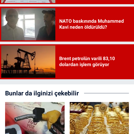
NATO baskınında Muhammed
Kavi neden öldürüldü?
Brent petrolün varili 83,10
dolardan işlem görüyor
Bunlar da ilginizi çekebilir