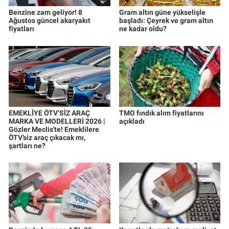
Benzine zam geliyor! 8
Gram altın güne yükselişle
Ağustos güncel akaryakıt
başladı: Çeyrek ve gram altın
fiyatları
ne kadar oldu?
EMEKLİYE ÖTV’SİZ ARAÇ
TMO fındık alım fiyatlarını
MARKA VE MODELLERİ 2026 |
açıkladı
Gözler Meclis'te! Emeklilere
ÖTV’siz araç çıkacak mı,
şartları ne?