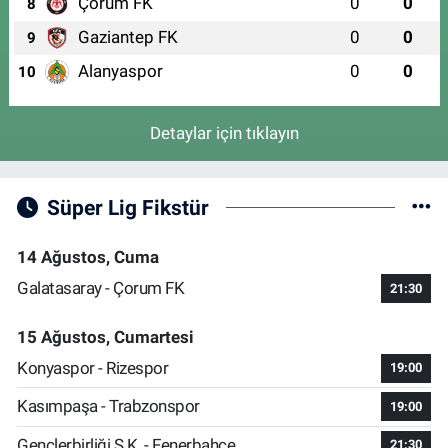
Çorum FK
0
0
8
Gaziantep FK
0
0
9
Alanyaspor
0
0
10
Detaylar için tıklayın
Süper Lig Fikstür
14 Ağustos, Cuma
Galatasaray - Çorum FK
21:30
15 Ağustos, Cumartesi
Konyaspor - Rizespor
19:00
Kasımpaşa - Trabzonspor
19:00
Gençlerbirliği S.K. - Fenerbahçe
21:30