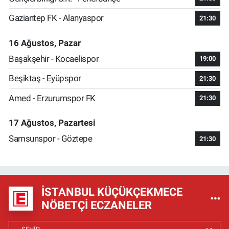
Gaziantep FK - Alanyaspor
21:30
16 Ağustos, Pazar
Başakşehir - Kocaelispor
19:00
Beşiktaş - Eyüpspor
21:30
Amed - Erzurumspor FK
21:30
17 Ağustos, Pazartesi
Samsunspor - Göztepe
21:30
İSTANBUL KÜÇÜKÇEKMECE
NÖBETÇI ECZANELER