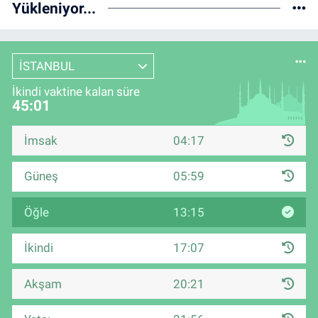
Yükleniyor...
İSTANBUL
İkindi vaktine kalan süre
45:00
İmsak
04:17
Güneş
05:59
Öğle
13:15
İkindi
17:07
Akşam
20:21