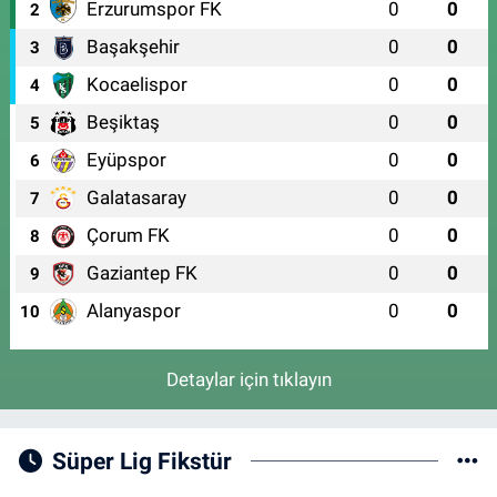
Erzurumspor FK
0
0
2
Başakşehir
0
0
3
Kocaelispor
0
0
4
Beşiktaş
0
0
5
Eyüpspor
0
0
6
Galatasaray
0
0
7
Çorum FK
0
0
8
Gaziantep FK
0
0
9
Alanyaspor
0
0
10
Detaylar için tıklayın
Süper Lig Fikstür