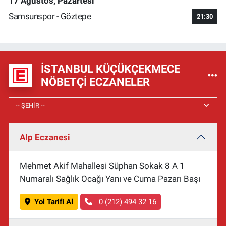
17 Ağustos, Pazartesi
Samsunspor - Göztepe
21:30
İSTANBUL KÜÇÜKÇEKMECE
NÖBETÇI ECZANELER
Alp Eczanesi
Mehmet Akif Mahallesi Süphan Sokak 8 A 1
Numaralı Sağlık Ocağı Yanı ve Cuma Pazarı Başı
Yol Tarifi Al
0 (212) 494 32 16