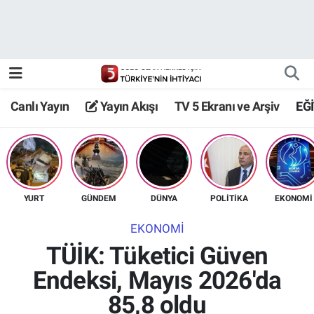
Canlı Yayın
Yayın Akışı
Canlı Yayın
Yayın Akışı
TV 5 Ekranı ve Arşiv
EĞ
TV 5 Ekranı ve Arşiv
YURT
GÜNDEM
DÜNYA
POLİTİKA
EKONOMİ
EKONOMİ
TÜİK: Tüketici Güven
Endeksi, Mayıs 2026'da
85,8 oldu