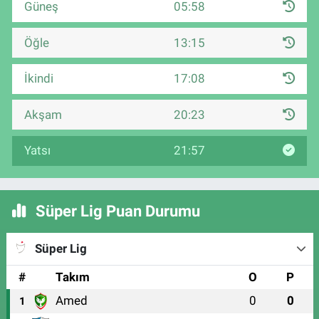
Güneş
05:58
Öğle
13:15
İkindi
17:08
Akşam
20:23
Yatsı
21:57
Süper Lig Puan Durumu
Süper Lig
#
Takım
O
P
Amed
0
0
1