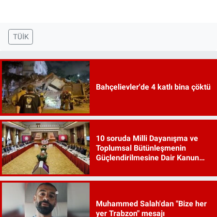
TÜİK
Bahçelievler'de 4 katlı bina çöktü
10 soruda Milli Dayanışma ve
Toplumsal Bütünleşmenin
Güçlendirilmesine Dair Kanun
Teklifi
Muhammed Salah'dan "Bize her
yer Trabzon" mesajı