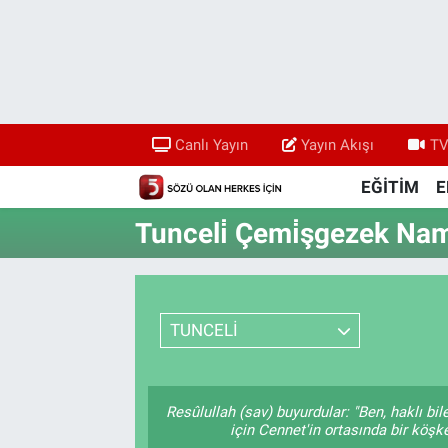
Canlı Yayın
Yayın Akışı
Canlı Yayın
Yayın Akışı
TV
TV 5 Ekranı ve Arşiv
EĞİTİM
E
Tunceli̇ Çemi̇şgezek Nam
TUNCELİ
Resûlullah (sav) buyurdular: "Ben, haklı b
için Cennet'in ortasında bir köşke