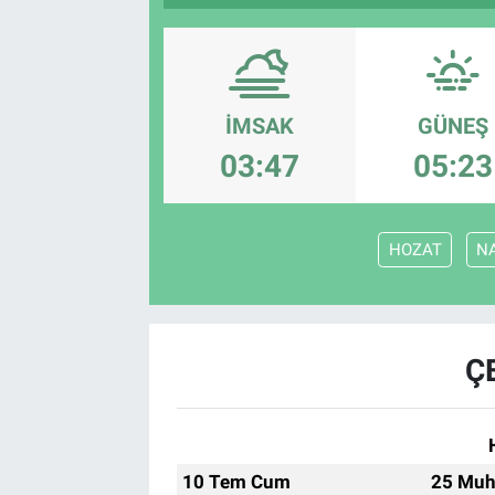
İMSAK
GÜNEŞ
03:47
05:23
HOZAT
N
Ç
10 Tem Cum
25 Muh