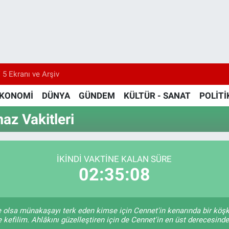
 5 Ekranı ve Arşiv
KONOMİ
DÜNYA
GÜNDEM
KÜLTÜR - SANAT
POLİTİ
az Vakitleri
İKINDI VAKTİNE KALAN SÜRE
02:35:08
ile olsa münakaşayı terk eden kimse için Cennet'in kenarında bir köş
 kefilim. Ahlâkını güzelleştiren için de Cennet'in en üst derecesinde 