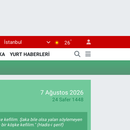
°
İstanbul
26
KA
YURT HABERLERİ
7 Ağustos 2026
24 Safer 1448
ke kefilim. Şaka bile olsa yalan söylemeyen
bir köşke kefilim." (Hadis-i şerif)