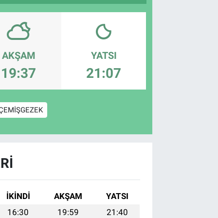
AKŞAM
YATSI
19:37
21:07
ÇEMİŞGEZEK
RI
İKINDI
AKŞAM
YATSI
16:30
19:59
21:40