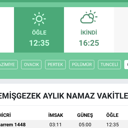
ÖĞLE
İKINDI
12:35
16:25
AZİMİYE
OVACIK
PERTEK
PÜLÜMÜR
TUNCELİ
EMİŞGEZEK AYLIK NAMAZ VAKITLE
HİCRİ
İMSAK
GÜNEŞ
ÖĞLE
arrem 1448
03:11
05:00
12:35