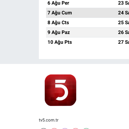
6 Ağu Per
23 S
7 Ağu Cum
24 S
8 Ağu Cts
25 S
9 Ağu Paz
26 S
10 Ağu Pts
27 S
tv5.com.tr