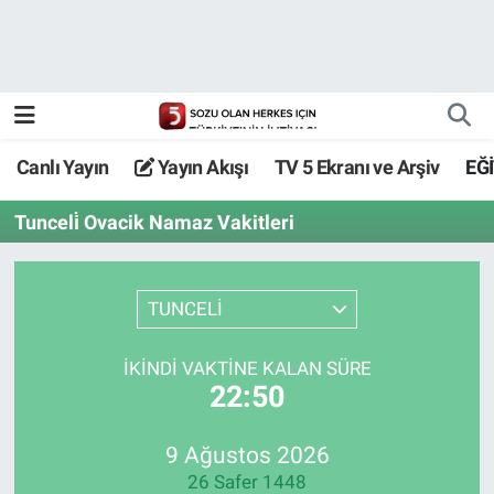
Canlı Yayın
Yayın Akışı
Canlı Yayın
Yayın Akışı
TV 5 Ekranı ve Arşiv
EĞ
TV 5 Ekranı ve Arşiv
Tunceli̇ Ovacik Namaz Vakitleri
TUNCELİ
İKINDI VAKTİNE KALAN SÜRE
22:50
9 Ağustos 2026
26 Safer 1448