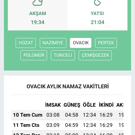
AKŞAM
YATSI
19:34
21:04
HOZAT
NAZİMİYE
OVACIK
PERTEK
PÜLÜMÜR
TUNCELİ
ÇEMİŞGEZEK
OVACIK AYLIK NAMAZ VAKITLERI
İMSAK
GÜNEŞ
ÖĞLE
İKINDI
AKŞAM
10 Tem Cum
03:08
04:58
12:34
16:29
19:59
11 Tem Cts
03:09
04:59
12:34
16:29
19:59