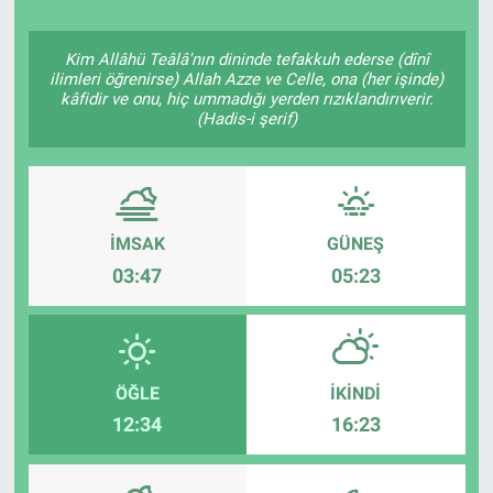
Kim Allâhü Teâlâ'nın dininde tefakkuh ederse (dînî
ilimleri öğrenirse) Allah Azze ve Celle, ona (her işinde)
kâfidir ve onu, hiç ummadığı yerden rızıklandırıverir.
(Hadis-i şerif)
İMSAK
GÜNEŞ
03:47
05:23
ÖĞLE
İKINDI
12:34
16:23