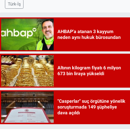
Türk-İş
AHBAP'a atanan 3 kayyum
neden aynı hukuk bürosundan
Altının kilogram fiyatı 6 milyon
673 bin liraya yükseldi
"Casperlar" suç örgütüne yönelik
soruşturmada 149 şüpheliye
dava açıldı