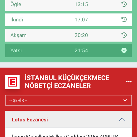
Öğle
13:15
İkindi
17:07
Akşam
20:20
Yatsı
21:54
İSTANBUL KÜÇÜKÇEKMECE
NÖBETÇI ECZANELER
Lotus Eczanesi
İnönü Mahallesi Halkalı Caddesi 206E AVRUPA