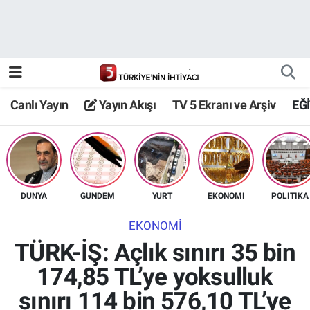
Canlı Yayın
Yayın Akışı
Canlı Yayın
Yayın Akışı
TV 5 Ekranı ve Arşiv
EĞ
TV 5 Ekranı ve Arşiv
DÜNYA
GÜNDEM
YURT
EKONOMİ
POLİTİKA
EKONOMİ
TÜRK-İŞ: Açlık sınırı 35 bin
174,85 TL’ye yoksulluk
sınırı 114 bin 576,10 TL’ye