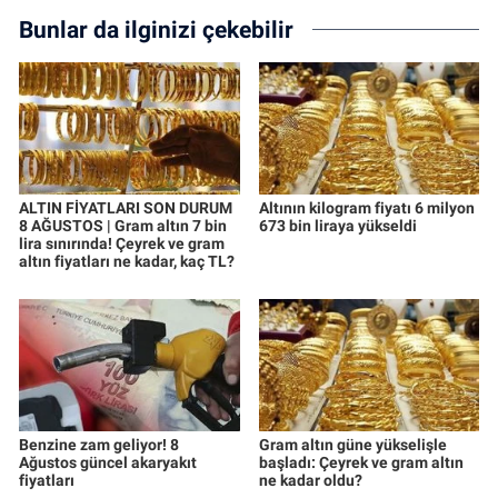
Bunlar da ilginizi çekebilir
ALTIN FİYATLARI SON DURUM
Altının kilogram fiyatı 6 milyon
8 AĞUSTOS | Gram altın 7 bin
673 bin liraya yükseldi
lira sınırında! Çeyrek ve gram
altın fiyatları ne kadar, kaç TL?
Benzine zam geliyor! 8
Gram altın güne yükselişle
Ağustos güncel akaryakıt
başladı: Çeyrek ve gram altın
fiyatları
ne kadar oldu?