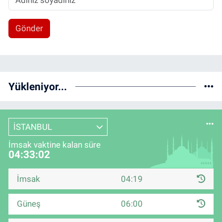
Gönder
Yükleniyor...
İSTANBUL
İmsak vaktine kalan süre
04:33:02
İmsak
04:19
Güneş
06:00