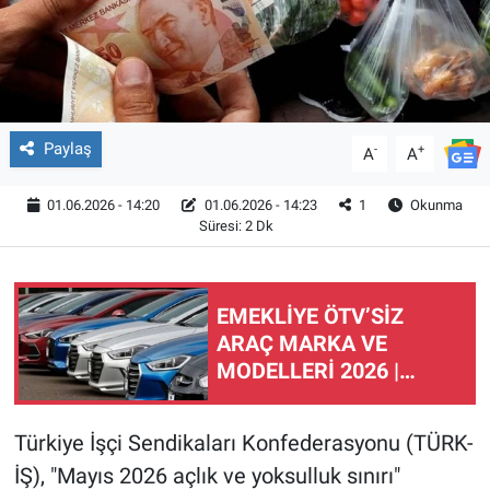
Paylaş
-
+
A
A
01.06.2026 - 14:20
01.06.2026 - 14:23
1
Okunma
Süresi: 2 Dk
EMEKLİYE ÖTV’SİZ
ARAÇ MARKA VE
MODELLERİ 2026 |
Gözler Meclis'te!
Emeklilere ÖTV’siz araç
Türkiye İşçi Sendikaları Konfederasyonu (TÜRK-
çıkacak mı, şartları ne?
İŞ), "Mayıs 2026 açlık ve yoksulluk sınırı"