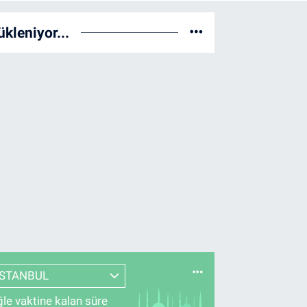
ükleniyor...
İSTANBUL
le vaktine kalan süre