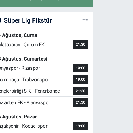
Süper Lig Fikstür
4 Ağustos, Cuma
latasaray - Çorum FK
21:30
5 Ağustos, Cumartesi
nyaspor - Rizespor
19:00
sımpaşa - Trabzonspor
19:00
nçlerbirliği S.K. - Fenerbahçe
21:30
ziantep FK - Alanyaspor
21:30
 Ağustos, Pazar
şakşehir - Kocaelispor
19:00