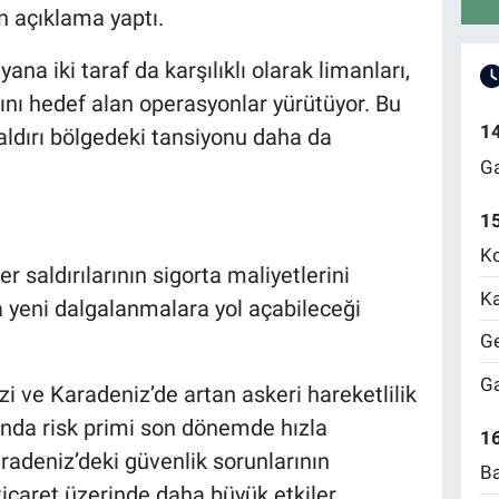
an açıklama yaptı.
a iki taraf da karşılıklı olarak limanları,
rını hedef alan operasyonlar yürütüyor. Bu
1
aldırı bölgedeki tansiyonu daha da
Ga
1
Ko
r saldırılarının sigorta maliyetlerini
Ka
da yeni dalgalanmalara yol açabileceği
Ge
Ga
izi ve Karadeniz’de artan askeri hareketlilik
rında risk primi son dönemde hızla
16
radeniz’deki güvenlik sorunlarının
Ba
icaret üzerinde daha büyük etkiler