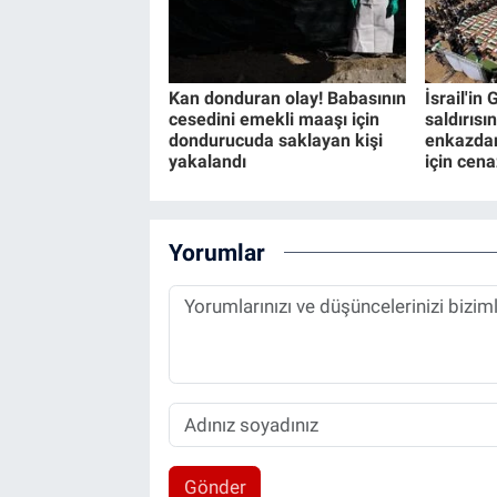
Kan donduran olay! Babasının
İsrail'in
cesedini emekli maaşı için
saldırısı
dondurucuda saklayan kişi
enkazdan
yakalandı
için cena
Yorumlar
Gönder