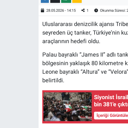
28.05.2026 - 14:15
1
Okunma Süresi: 
Uluslararası denizcilik ajansı Trib
seyreden üç tanker, Türkiye’nin ku
araçlarının hedefi oldu.
Palau bayraklı “James II” adlı tank
bölgesinin yaklaşık 80 kilometre 
Leone bayraklı “Altura” ve “Velora”
belirtildi.
Siyonist İsrai
bin 381'e çıkt
İçeriği Görüntül