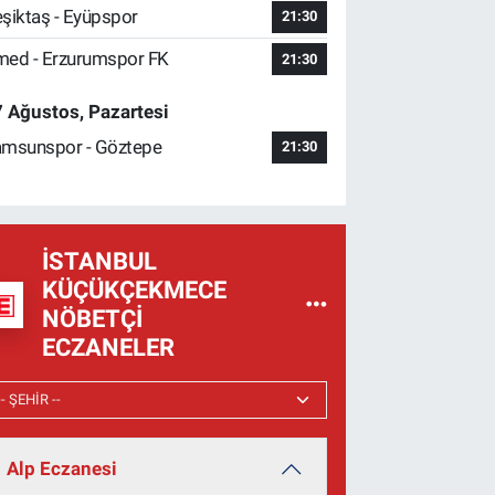
şiktaş - Eyüpspor
21:30
ed - Erzurumspor FK
21:30
 Ağustos, Pazartesi
msunspor - Göztepe
21:30
İSTANBUL
KÜÇÜKÇEKMECE
NÖBETÇI
ECZANELER
Alp Eczanesi