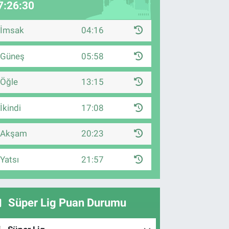
7:26:29
İmsak
04:16
Güneş
05:58
Öğle
13:15
İkindi
17:08
Akşam
20:23
Yatsı
21:57
Süper Lig Puan Durumu