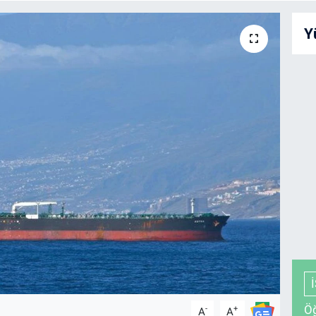
Y
Öğ
-
+
A
A