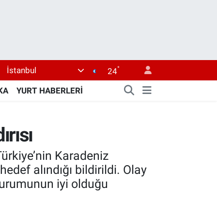
°
İstanbul
24
KA
YURT HABERLERİ
ırısı
Türkiye’nin Karadeniz
edef alındığı bildirildi. Olay
 durumunun iyi olduğu