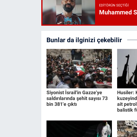
EDITÖRÜN SEÇTIĞI
M
Bunlar da ilginizi çekebilir
Siyonist İsrail'in Gazze'ye
Husiler: 
saldırılarında şehit sayısı 73
kuzeyind
bin 381'e çıktı
ait petro
balistik 