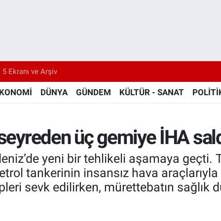
 5 Ekranı ve Arşiv
KONOMİ
DÜNYA
GÜNDEM
KÜLTÜR - SANAT
POLİTİ
 seyreden üç gemiye İHA sald
iz’de yeni bir tehlikeli aşamaya geçti. 
trol tankerinin insansız hava araçlarıyla h
pleri sevk edilirken, mürettebatın sağlık