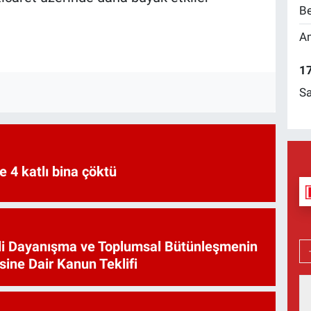
Be
Am
17
Sa
e 4 katlı bina çöktü
li Dayanışma ve Toplumsal Bütünleşmenin
sine Dair Kanun Teklifi