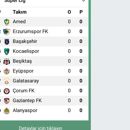
Süper Lig
#
Takım
O
P
Amed
0
0
1
Erzurumspor FK
0
0
2
Başakşehir
0
0
3
Kocaelispor
0
0
4
Beşiktaş
0
0
5
Eyüpspor
0
0
6
Galatasaray
0
0
7
Çorum FK
0
0
8
Gaziantep FK
0
0
9
Alanyaspor
0
0
0
Detaylar için tıklayın