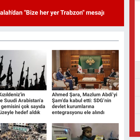
uhammed Salah'dan "Bize her yer Trabzon" mesajı
Kızıldeniz'in
Ahmed Şara, Mazlum Abdi’yi
e Suudi Arabistan'a
Şam’da kabul etti: SDG’nin
l gemisini çok sayıda
devlet kurumlarına
füzeyle hedef aldık
entegrasyonu ele alındı