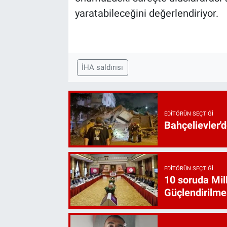
yaratabileceğini değerlendiriyor.
İHA saldırısı
EDITÖRÜN SEÇTIĞI
Bahçelievler'd
EDITÖRÜN SEÇTIĞI
10 soruda Mil
Güçlendirilme