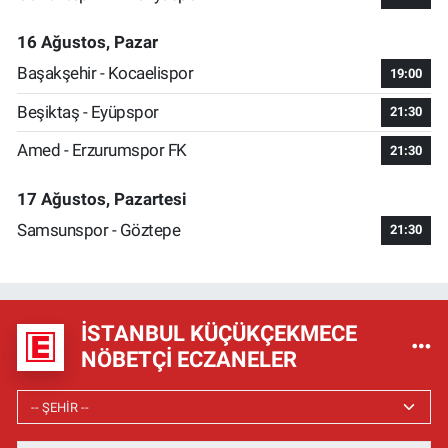
16 Ağustos, Pazar
Başakşehir - Kocaelispor
19:00
Beşiktaş - Eyüpspor
21:30
Amed - Erzurumspor FK
21:30
17 Ağustos, Pazartesi
Samsunspor - Göztepe
21:30
İSTANBUL KÜÇÜKÇEKMECE
NÖBETÇI ECZANELER