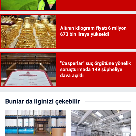
Altının kilogram fiyatı 6 milyon
673 bin liraya yükseldi
"Casperlar" suç örgütüne yönelik
soruşturmada 149 şüpheliye
dava açıldı
Bunlar da ilginizi çekebilir