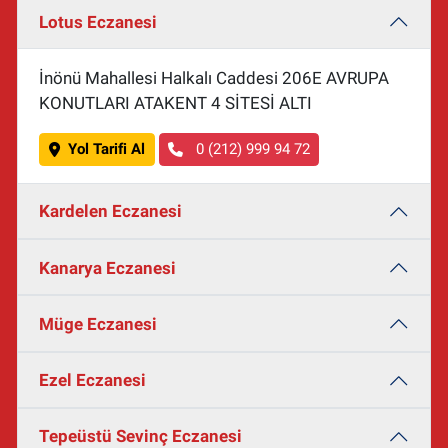
Lotus Eczanesi
İnönü Mahallesi Halkalı Caddesi 206E AVRUPA
KONUTLARI ATAKENT 4 SİTESİ ALTI
Yol Tarifi Al
0 (212) 999 94 72
Kardelen Eczanesi
Kanarya Eczanesi
Müge Eczanesi
Ezel Eczanesi
Tepeüstü Sevinç Eczanesi