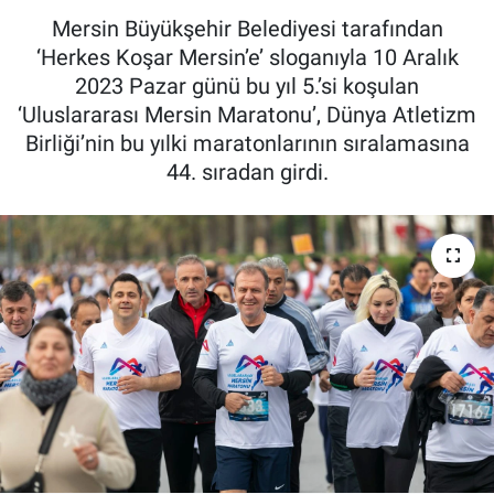
Mersin Büyükşehir Belediyesi tarafından
‘Herkes Koşar Mersin’e’ sloganıyla 10 Aralık
2023 Pazar günü bu yıl 5.’si koşulan
‘Uluslararası Mersin Maratonu’, Dünya Atletizm
Birliği’nin bu yılki maratonlarının sıralamasına
44. sıradan girdi.