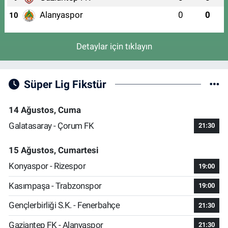
Alanyaspor
0
0
10
Detaylar için tıklayın
Süper Lig Fikstür
14 Ağustos, Cuma
Galatasaray - Çorum FK
21:30
15 Ağustos, Cumartesi
Konyaspor - Rizespor
19:00
Kasımpaşa - Trabzonspor
19:00
Gençlerbirliği S.K. - Fenerbahçe
21:30
Gaziantep FK - Alanyaspor
21:30