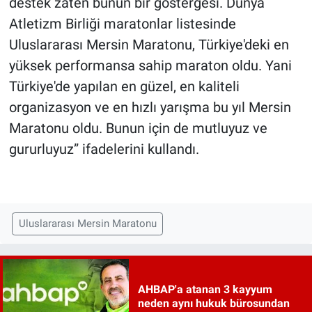
destek zaten bunun bir göstergesi. Dünya
Atletizm Birliği maratonlar listesinde
Uluslararası Mersin Maratonu, Türkiye'deki en
yüksek performansa sahip maraton oldu. Yani
Türkiye'de yapılan en güzel, en kaliteli
organizasyon ve en hızlı yarışma bu yıl Mersin
Maratonu oldu. Bunun için de mutluyuz ve
gururluyuz” ifadelerini kullandı.
Uluslararası Mersin Maratonu
AHBAP'a atanan 3 kayyum
neden aynı hukuk bürosundan