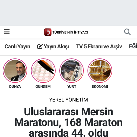
Canlı Yayın
Yayın Akışı
Canlı Yayın
Yayın Akışı
TV 5 Ekranı ve Arşiv
EĞ
TV 5 Ekranı ve Arşiv
DÜNYA
GÜNDEM
YURT
EKONOMİ
YEREL YÖNETİM
Uluslararası Mersin
Maratonu, 168 Maraton
arasında 44. oldu