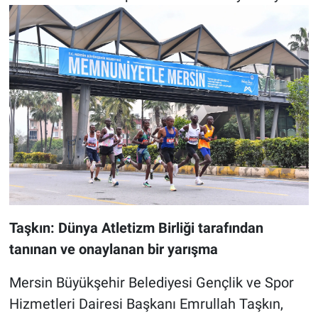
Taşkın: Dünya Atletizm Birliği tarafından
tanınan ve onaylanan bir yarışma
Mersin Büyükşehir Belediyesi Gençlik ve Spor
Hizmetleri Dairesi Başkanı Emrullah Taşkın,