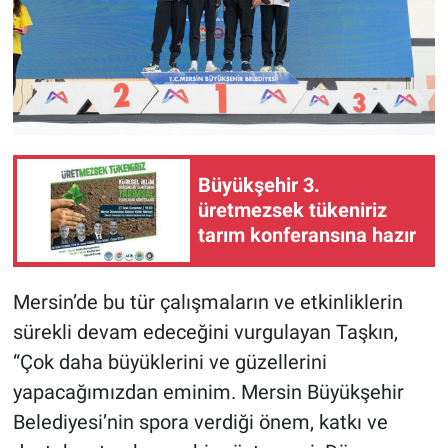
Büyükşehir 3.
üretmezsek tükeniriz
tarım konferansına hazır
Mersin’de bu tür çalışmaların ve etkinliklerin
sürekli devam edeceğini vurgulayan Taşkın,
“Çok daha büyüklerini ve güzellerini
yapacağımızdan eminim. Mersin Büyükşehir
Belediyesi’nin spora verdiği önem, katkı ve