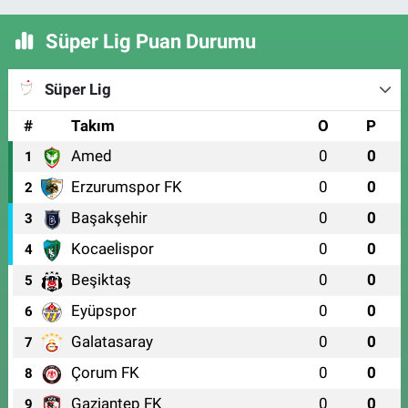
Süper Lig Puan Durumu
Süper Lig
#
Takım
O
P
Amed
0
0
1
Erzurumspor FK
0
0
2
Başakşehir
0
0
3
Kocaelispor
0
0
4
Beşiktaş
0
0
5
Eyüpspor
0
0
6
Galatasaray
0
0
7
Çorum FK
0
0
8
Gaziantep FK
0
0
9