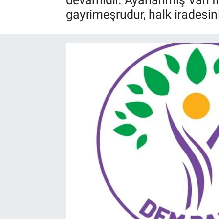
devamıdır. Ayarlanmış Van İl
gayrimeşrudur, halk iradesin