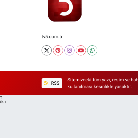
tv5.com.tr
Sitemizdeki tüm yazı, resim ve hab
RSS
kullanılması kesinlikle yasaktır.
ÜST