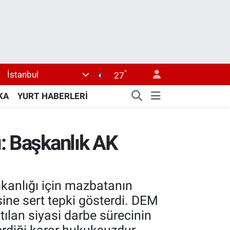
°
İstanbul
27
KA
YURT HABERLERİ
ı: Başkanlık AK
şkanlığı için mazbatanın
ine sert tepki gösterdi. DEM
tılan siyasi darbe sürecinin