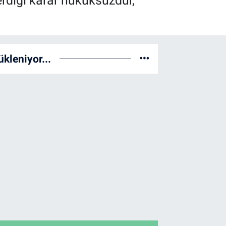
erdiği karar hukuksuzdur,
ükleniyor...