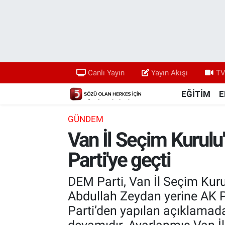
Canlı Yayın
Yayın Akışı
Canlı Yayın
Yayın Akışı
TV
TV 5 Ekranı ve Arşiv
EĞİTİM
E
GÜNDEM
Van İl Seçim Kurulu
Parti'ye geçti
DEM Parti, Van İl Seçim Kuru
Abdullah Zeydan yerine AK Pa
Parti’den yapılan açıklamada,