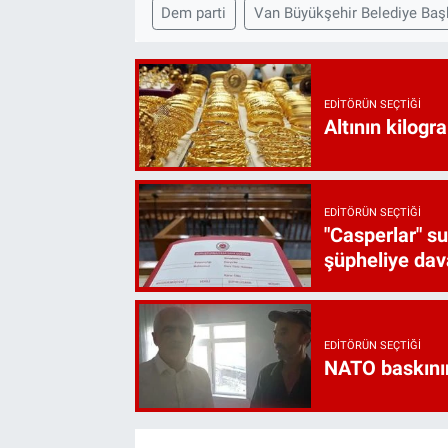
Dem parti
Van Büyükşehir Belediye Başk
EDITÖRÜN SEÇTIĞI
Altının kilogr
EDITÖRÜN SEÇTIĞI
"Casperlar" s
şüpheliye dava
EDITÖRÜN SEÇTIĞI
NATO baskını