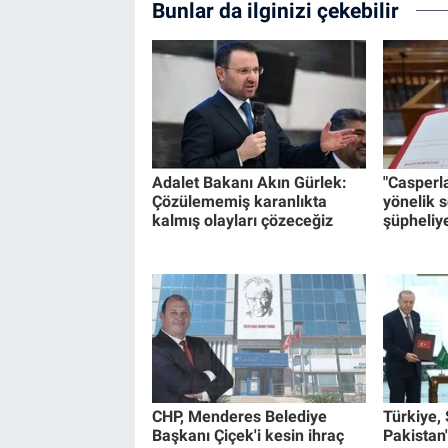
Bunlar da ilginizi çekebilir
Adalet Bakanı Akın Gürlek:
"Casperl
Çözülememiş karanlıkta
yönelik 
kalmış olayları çözeceğiz
şüpheliye
CHP, Menderes Belediye
Türkiye,
Başkanı Çiçek'i kesin ihraç
Pakistan