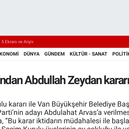
 5 Ekranı ve Arşiv
KONOMİ
DÜNYA
GÜNDEM
KÜLTÜR - SANAT
POLİTİ
'ndan Abdullah Zeydan karar
lu kararı ile Van Büyükşehir Belediye Ba
rti’nin adayı Abdulahat Arvas’a verilmes
 “Bu karar iktidarın müdahalesi ile başla