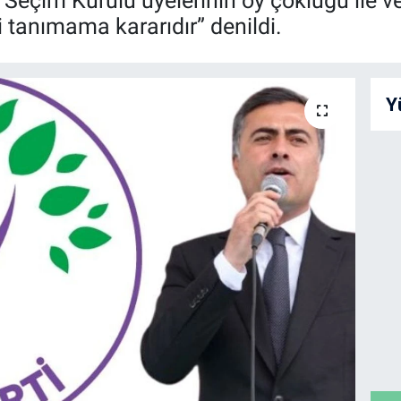
 Seçim Kurulu üyelerinin oy çokluğu ile v
i tanımama kararıdır” denildi.
Y