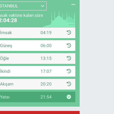
İSTANBUL
sak vaktine kalan süre
2:04:27
İmsak
04:19
Güneş
06:00
Öğle
13:15
İkindi
17:07
Akşam
20:20
Yatsı
21:54