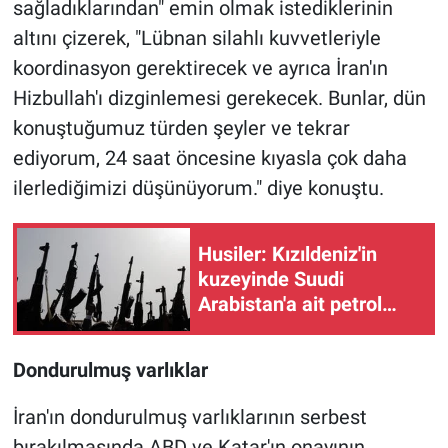
sağladıklarından" emin olmak istediklerinin
altını çizerek, "Lübnan silahlı kuvvetleriyle
koordinasyon gerektirecek ve ayrıca İran'ın
Hizbullah'ı dizginlemesi gerekecek. Bunlar, dün
konuştuğumuz türden şeyler ve tekrar
ediyorum, 24 saat öncesine kıyasla çok daha
ilerlediğimizi düşünüyorum." diye konuştu.
Husiler: Kızıldeniz'in
kuzeyinde Suudi
Arabistan'a ait petrol
gemisini çok sayıda
balistik füzeyle hedef
Dondurulmuş varlıklar
aldık
İran'ın dondurulmuş varlıklarının serbest
bırakılmasında ABD ve Katar'ın onayının