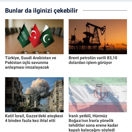
Bunlar da ilginizi çekebilir
Türkiye, Suudi Arabistan ve
Brent petrolün varili 83,10
Pakistan üçlü savunma
dolardan işlem görüyor
anlaşması imzalayacak
Katil İsrail, Gazze'deki ateşkesi
İranlı yetkili, Hürmüz
4 binden fazla kez ihlal etti
Boğazı'nın İran'a yönelik
tehditler sona erene kadar
kapalı kalacağını söyledi