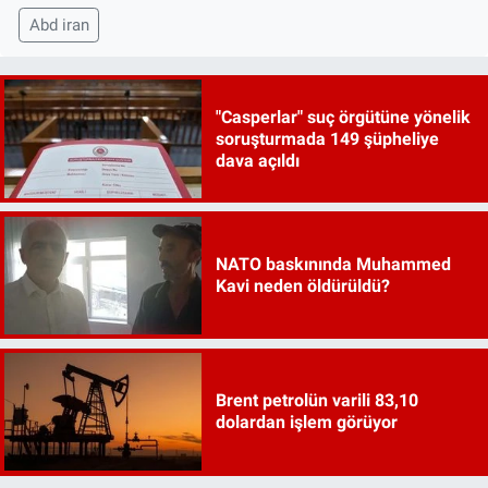
Abd iran
"Casperlar" suç örgütüne yönelik
soruşturmada 149 şüpheliye
dava açıldı
NATO baskınında Muhammed
Kavi neden öldürüldü?
Brent petrolün varili 83,10
dolardan işlem görüyor