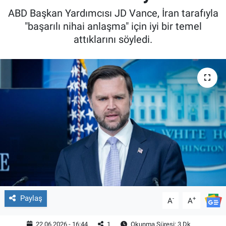
ABD Başkan Yardımcısı JD Vance, İran tarafıyla
"başarılı nihai anlaşma" için iyi bir temel
attıklarını söyledi.
Paylaş
-
+
A
A
22.06.2026 - 16:44
1
Okunma Süresi: 3 Dk