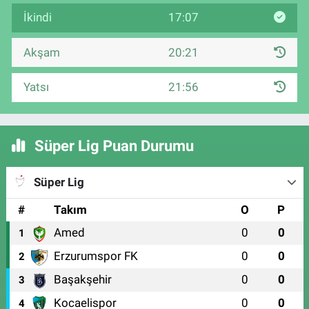
İkindi
17:07
Akşam
20:21
Yatsı
21:56
Süper Lig Puan Durumu
Süper Lig
#
Takım
O
P
Amed
0
0
1
Erzurumspor FK
0
0
2
Başakşehir
0
0
3
Kocaelispor
0
0
4