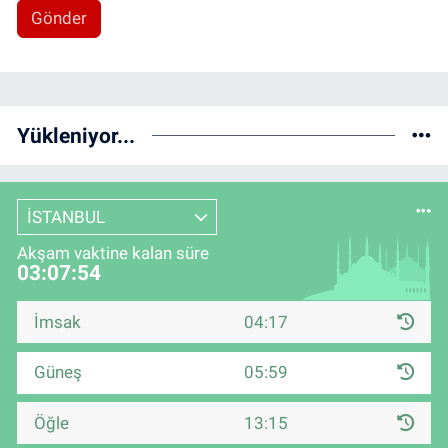
Gönder
Yükleniyor...
İSTANBUL
Akşam vaktine kalan süre
03:07:53
İmsak
04:17
Güneş
05:59
Öğle
13:15