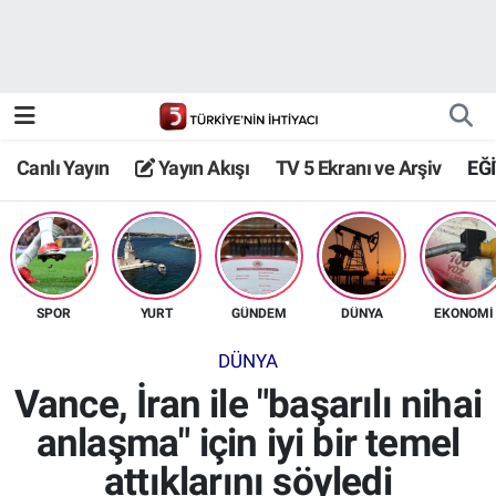
Canlı Yayın
Yayın Akışı
Canlı Yayın
Yayın Akışı
TV 5 Ekranı ve Arşiv
EĞ
TV 5 Ekranı ve Arşiv
SPOR
YURT
GÜNDEM
DÜNYA
EKONOMİ
DÜNYA
Vance, İran ile "başarılı nihai
anlaşma" için iyi bir temel
attıklarını söyledi