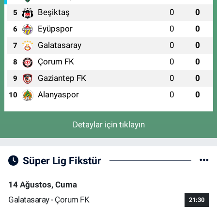
Beşiktaş
0
0
5
Eyüpspor
0
0
6
Galatasaray
0
0
7
Çorum FK
0
0
8
Gaziantep FK
0
0
9
Alanyaspor
0
0
10
Detaylar için tıklayın
Süper Lig Fikstür
14 Ağustos, Cuma
Galatasaray - Çorum FK
21:30