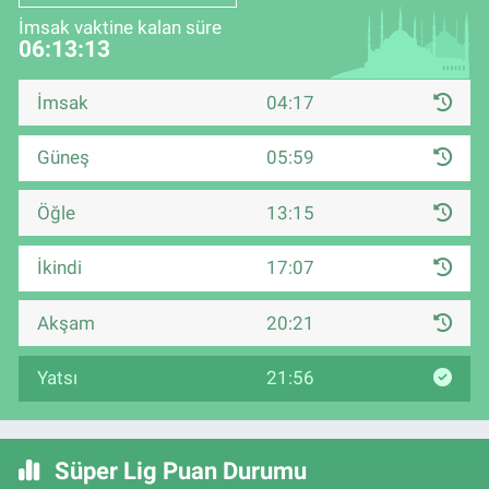
İmsak vaktine kalan süre
06:13:12
İmsak
04:17
Güneş
05:59
Öğle
13:15
İkindi
17:07
Akşam
20:21
Yatsı
21:56
Süper Lig Puan Durumu