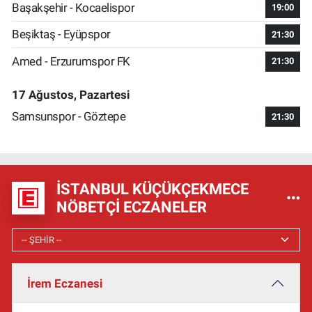
Başakşehir - Kocaelispor
19:00
Beşiktaş - Eyüpspor
21:30
Amed - Erzurumspor FK
21:30
17 Ağustos, Pazartesi
Samsunspor - Göztepe
21:30
İSTANBUL KÜÇÜKÇEKMECE
NÖBETÇI ECZANELER
İrem Eczanesi