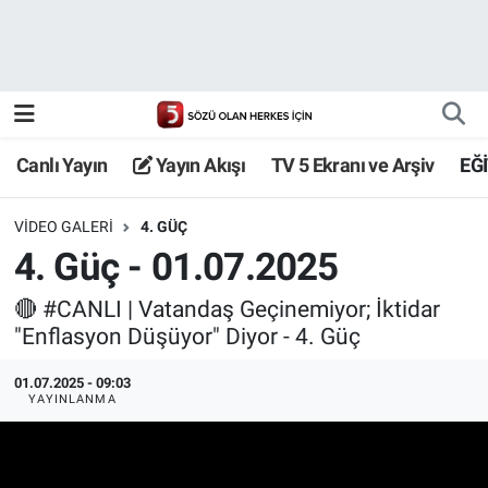
Canlı Yayın
Yayın Akışı
Canlı Yayın
Yayın Akışı
TV 5 Ekranı ve Arşiv
EĞ
TV 5 Ekranı ve Arşiv
VIDEO GALERI
4. GÜÇ
4. Güç - 01.07.2025
🔴 #CANLI | Vatandaş Geçinemiyor; İktidar
"Enflasyon Düşüyor" Diyor - 4. Güç
01.07.2025 - 09:03
YAYINLANMA