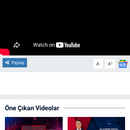
Paylaş
-
+
A
A
Öne Çıkan Videolar