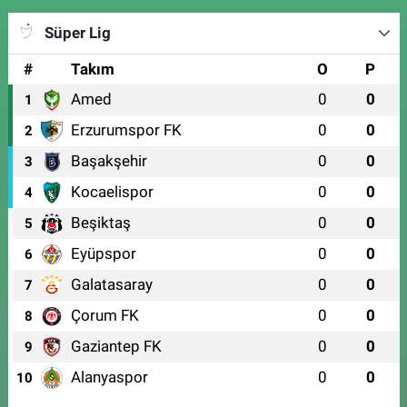
Süper Lig
#
Takım
O
P
Amed
0
0
1
Erzurumspor FK
0
0
2
Başakşehir
0
0
3
Kocaelispor
0
0
4
Beşiktaş
0
0
5
Eyüpspor
0
0
6
Galatasaray
0
0
7
Çorum FK
0
0
8
Gaziantep FK
0
0
9
Alanyaspor
0
0
10