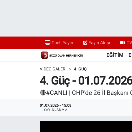
Canlı Yayın
Yayın Akışı
Canlı Yayın
Yayın Akışı
TV
TV 5 Ekranı ve Arşiv
EĞİTİM
E
VIDEO GALERI
4. GÜÇ
4. Güç - 01.07.202
🔴#CANLI | CHP'de 26 İl Başkanı Gö
01.07.2026 - 15:08
YAYINLANMA