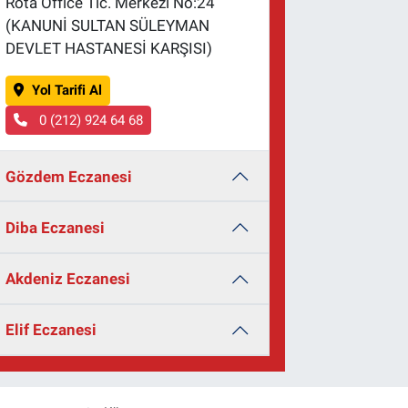
Rota Office Tic. Merkezi No:24
(KANUNİ SULTAN SÜLEYMAN
DEVLET HASTANESİ KARŞISI)
Yol Tarifi Al
0 (212) 924 64 68
Gözdem Eczanesi
Diba Eczanesi
Akdeniz Eczanesi
Elif Eczanesi