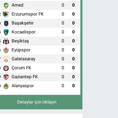
Amed
0
0
1
Erzurumspor FK
0
0
2
Başakşehir
0
0
3
Kocaelispor
0
0
4
Beşiktaş
0
0
5
Eyüpspor
0
0
6
Galatasaray
0
0
7
Çorum FK
0
0
8
Gaziantep FK
0
0
9
Alanyaspor
0
0
0
Detaylar için tıklayın