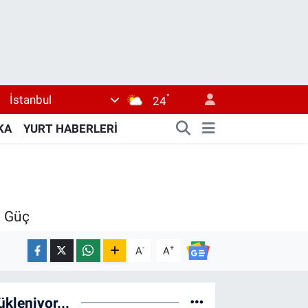
°
İstanbul
24
KA
YURT HABERLERİ
. Güç
-
+
A
A
ükleniyor...