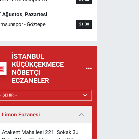
 Ağustos, Pazartesi
msunspor - Göztepe
21:30
İSTANBUL
KÜÇÜKÇEKMECE
NÖBETÇI
ECZANELER
Limon Eczanesi
Atakent Mahallesi 221. Sokak 3J