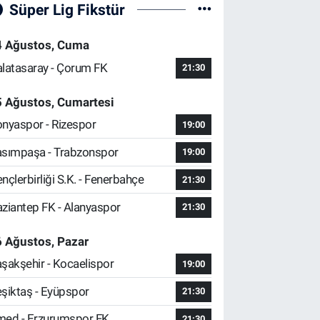
Süper Lig Fikstür
4 Ağustos, Cuma
latasaray - Çorum FK
21:30
5 Ağustos, Cumartesi
nyaspor - Rizespor
19:00
sımpaşa - Trabzonspor
19:00
nçlerbirliği S.K. - Fenerbahçe
21:30
ziantep FK - Alanyaspor
21:30
 Ağustos, Pazar
şakşehir - Kocaelispor
19:00
şiktaş - Eyüpspor
21:30
ed - Erzurumspor FK
21:30