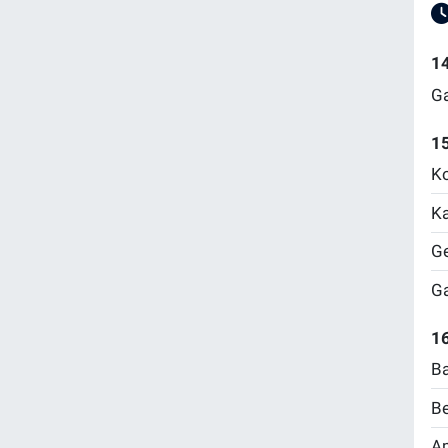
1
Ga
1
Ko
Ka
Ge
Ga
16
Ba
Be
Am