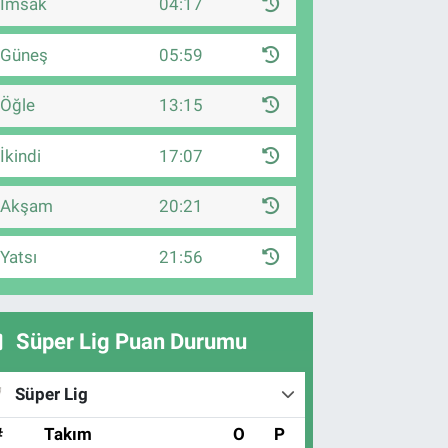
İmsak
04:17
Güneş
05:59
Öğle
13:15
İkindi
17:07
Akşam
20:21
Yatsı
21:56
Süper Lig Puan Durumu
Süper Lig
#
Takım
O
P