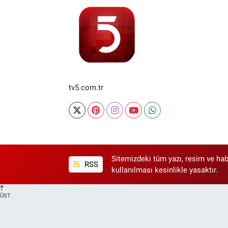
tv5.com.tr
Sitemizdeki tüm yazı, resim ve hab
RSS
kullanılması kesinlikle yasaktır.
ÜST