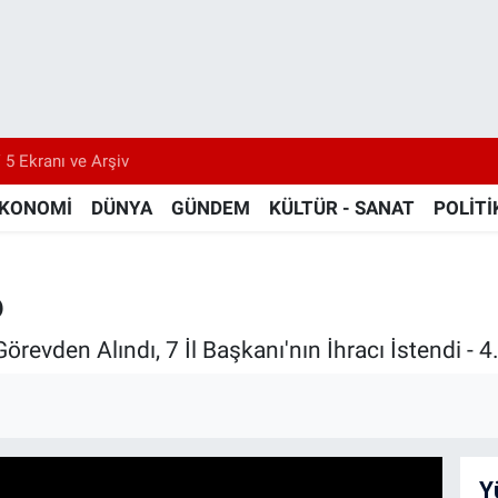
 5 Ekranı ve Arşiv
KONOMİ
DÜNYA
GÜNDEM
KÜLTÜR - SANAT
POLİTİ
6
revden Alındı, 7 İl Başkanı'nın İhracı İstendi - 4
Y