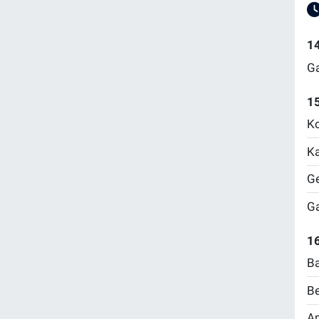
1
Ga
1
Ko
Ka
Ge
Ga
16
Ba
Be
Am