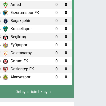
Amed
0
0
1
Erzurumspor FK
0
0
2
Başakşehir
0
0
3
Kocaelispor
0
0
4
Beşiktaş
0
0
5
Eyüpspor
0
0
6
Galatasaray
0
0
7
Çorum FK
0
0
8
Gaziantep FK
0
0
9
Alanyaspor
0
0
0
Detaylar için tıklayın