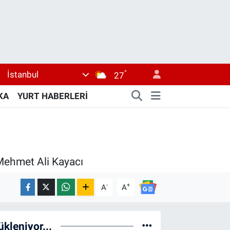
°
İstanbul
27
KA
YURT HABERLERİ
 Mehmet Ali Kayacı
-
+
A
A
ükleniyor...