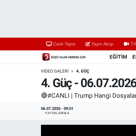
Canlı Yayın
Yayın Akışı
Canlı Yayın
Yayın Akışı
TV
TV 5 Ekranı ve Arşiv
EĞİTİM
E
VIDEO GALERI
4. GÜÇ
4. Güç - 06.07.202
🔴#CANLI | Trump Hangi Dosyalarla
06.07.2026 - 09:01
YAYINLANMA