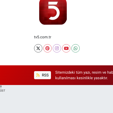
tv5.com.tr
Sitemizdeki tüm yazı, resim ve hab
RSS
kullanılması kesinlikle yasaktır.
ÜST