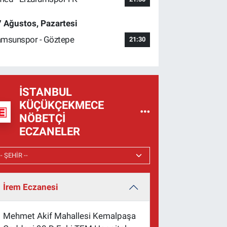
 Ağustos, Pazartesi
msunspor - Göztepe
21:30
İSTANBUL
KÜÇÜKÇEKMECE
NÖBETÇI
ECZANELER
İrem Eczanesi
Mehmet Akif Mahallesi Kemalpaşa