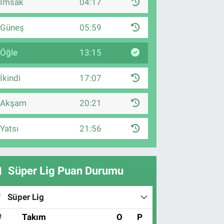
İmsak
04:17
Güneş
05:59
Öğle
13:15
İkindi
17:07
Akşam
20:21
Yatsı
21:56
Süper Lig Puan Durumu
Süper Lig
#
Takım
O
P