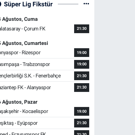
Süper Lig Fikstür
4 Ağustos, Cuma
latasaray - Çorum FK
21:30
5 Ağustos, Cumartesi
nyaspor - Rizespor
19:00
sımpaşa - Trabzonspor
19:00
nçlerbirliği S.K. - Fenerbahçe
21:30
ziantep FK - Alanyaspor
21:30
 Ağustos, Pazar
şakşehir - Kocaelispor
19:00
şiktaş - Eyüpspor
21:30
ed - Erzurumspor FK
21:30