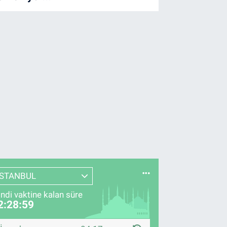
İSTANBUL
indi vaktine kalan süre
2:28:58