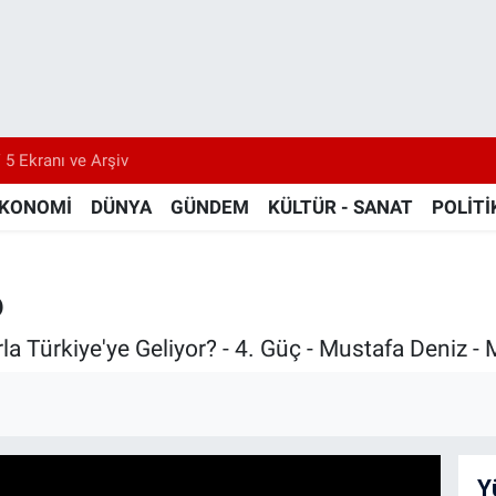
 5 Ekranı ve Arşiv
KONOMİ
DÜNYA
GÜNDEM
KÜLTÜR - SANAT
POLİTİ
6
 Türkiye'ye Geliyor? - 4. Güç - Mustafa Deniz -
Y