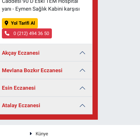
Caddesi 90 D Eski TEM Hospital
yanı - Eymen Sağlık Kabini karşısı
Yol Tarifi Al
0 (212) 494 36 50
Akçay Eczanesi
Mevlana Bozkır Eczanesi
Esin Eczanesi
Atalay Eczanesi
Künye