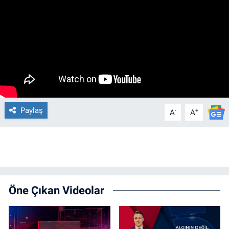
Paylaş
-
+
A
A
Öne Çıkan Videolar