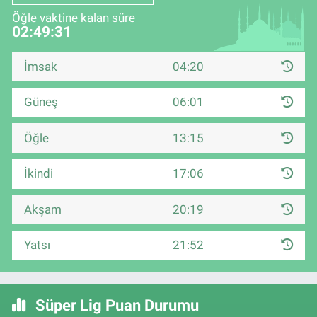
Öğle vaktine kalan süre
02:49:30
İmsak
04:20
Güneş
06:01
Öğle
13:15
İkindi
17:06
Akşam
20:19
Yatsı
21:52
Süper Lig Puan Durumu