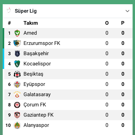
Süper Lig
#
Takım
O
P
Amed
0
0
1
Erzurumspor FK
0
0
2
Başakşehir
0
0
3
Kocaelispor
0
0
4
Beşiktaş
0
0
5
Eyüpspor
0
0
6
Galatasaray
0
0
7
Çorum FK
0
0
8
Gaziantep FK
0
0
9
Alanyaspor
0
0
10