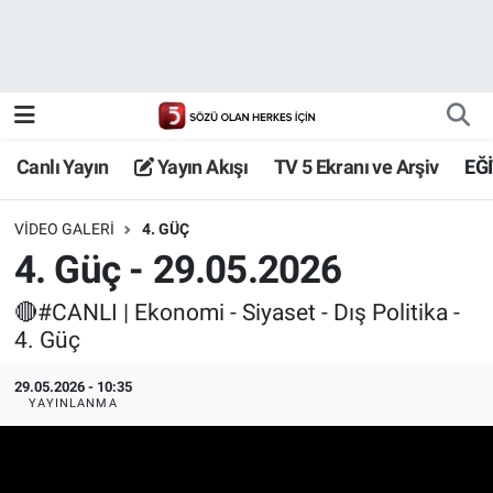
Canlı Yayın
Yayın Akışı
Canlı Yayın
Yayın Akışı
TV 5 Ekranı ve Arşiv
EĞ
TV 5 Ekranı ve Arşiv
VIDEO GALERI
4. GÜÇ
4. Güç - 29.05.2026
🔴#CANLI | Ekonomi - Siyaset - Dış Politika -
4. Güç
29.05.2026 - 10:35
YAYINLANMA