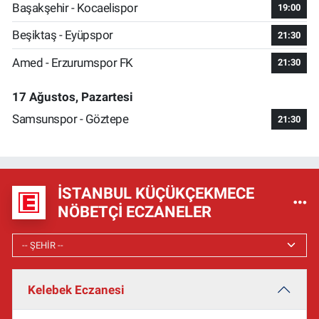
Başakşehir - Kocaelispor
19:00
Beşiktaş - Eyüpspor
21:30
Amed - Erzurumspor FK
21:30
17 Ağustos, Pazartesi
Samsunspor - Göztepe
21:30
İSTANBUL KÜÇÜKÇEKMECE
NÖBETÇI ECZANELER
Kelebek Eczanesi