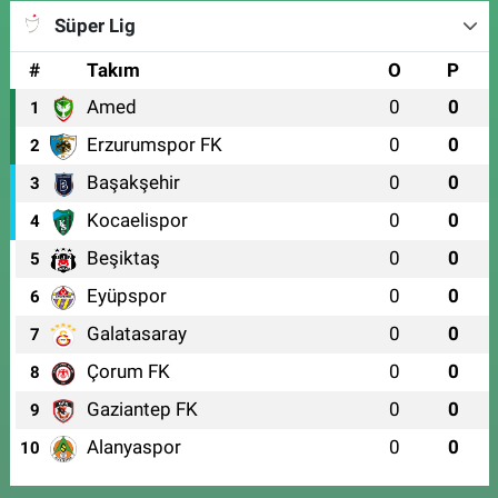
Süper Lig
#
Takım
O
P
Amed
0
0
1
Erzurumspor FK
0
0
2
Başakşehir
0
0
3
Kocaelispor
0
0
4
Beşiktaş
0
0
5
Eyüpspor
0
0
6
Galatasaray
0
0
7
Çorum FK
0
0
8
Gaziantep FK
0
0
9
Alanyaspor
0
0
10