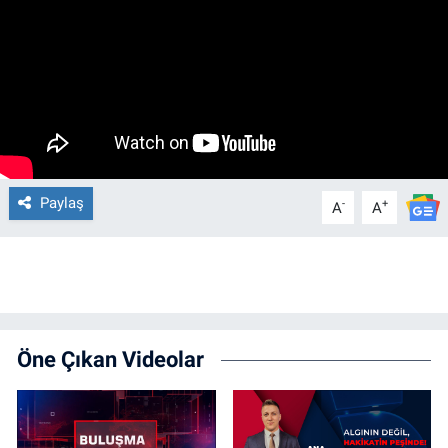
Paylaş
-
+
A
A
Öne Çıkan Videolar