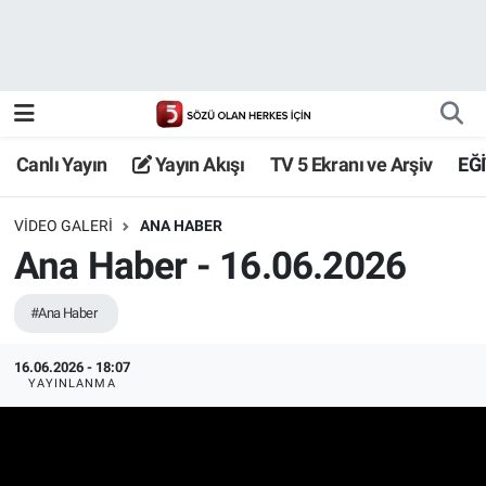
Canlı Yayın
Yayın Akışı
Canlı Yayın
Yayın Akışı
TV 5 Ekranı ve Arşiv
EĞ
TV 5 Ekranı ve Arşiv
VIDEO GALERI
ANA HABER
Ana Haber - 16.06.2026
#Ana Haber
16.06.2026 - 18:07
YAYINLANMA