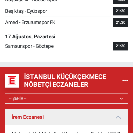
Beşiktaş - Eyüpspor
21:30
Amed - Erzurumspor FK
21:30
17 Ağustos, Pazartesi
Samsunspor - Göztepe
21:30
İSTANBUL KÜÇÜKÇEKMECE
NÖBETÇI ECZANELER
İrem Eczanesi