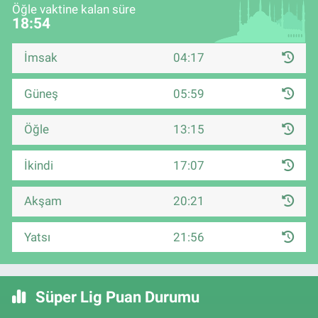
Öğle vaktine kalan süre
18:53
İmsak
04:17
Güneş
05:59
Öğle
13:15
İkindi
17:07
Akşam
20:21
Yatsı
21:56
Süper Lig Puan Durumu