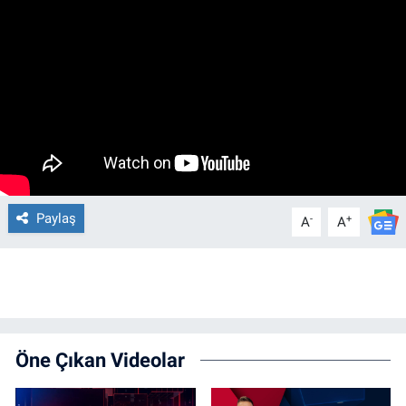
Paylaş
-
+
A
A
Öne Çıkan Videolar