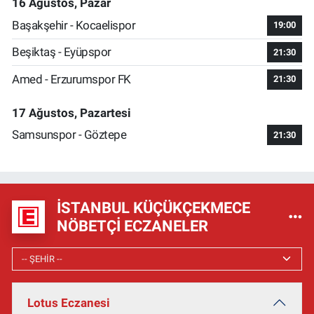
16 Ağustos, Pazar
Başakşehir - Kocaelispor
19:00
Beşiktaş - Eyüpspor
21:30
Amed - Erzurumspor FK
21:30
17 Ağustos, Pazartesi
Samsunspor - Göztepe
21:30
İSTANBUL KÜÇÜKÇEKMECE
NÖBETÇI ECZANELER
Lotus Eczanesi