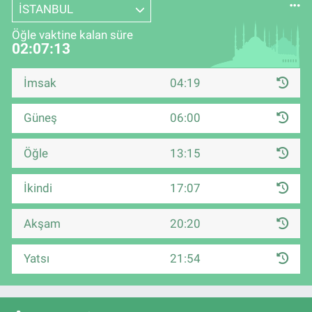
İSTANBUL
Öğle vaktine kalan süre
02:07:12
İmsak
04:19
Güneş
06:00
Öğle
13:15
İkindi
17:07
Akşam
20:20
Yatsı
21:54