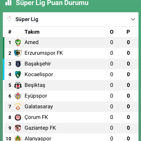
Süper Lig Puan Durumu
Süper Lig
#
Takım
O
P
Amed
0
0
1
Erzurumspor FK
0
0
2
Başakşehir
0
0
3
Kocaelispor
0
0
4
Beşiktaş
0
0
5
Eyüpspor
0
0
6
Galatasaray
0
0
7
Çorum FK
0
0
8
Gaziantep FK
0
0
9
Alanyaspor
0
0
10