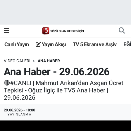
Canlı Yayın
Yayın Akışı
Canlı Yayın
Yayın Akışı
TV 5 Ekranı ve Arşiv
EĞ
TV 5 Ekranı ve Arşiv
VIDEO GALERI
ANA HABER
Ana Haber - 29.06.2026
🔴#CANLI | Mahmut Arıkan'dan Asgari Ücret
Tepkisi - Oğuz İlgiç ile TV5 Ana Haber |
29.06.2026
29.06.2026 - 18:00
YAYINLANMA