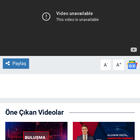
Paylaş
-
+
A
A
Öne Çıkan Videolar