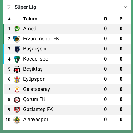
Süper Lig
#
Takım
O
P
Amed
0
0
1
Erzurumspor FK
0
0
2
Başakşehir
0
0
3
Kocaelispor
0
0
4
Beşiktaş
0
0
5
Eyüpspor
0
0
6
Galatasaray
0
0
7
Çorum FK
0
0
8
Gaziantep FK
0
0
9
Alanyaspor
0
0
10