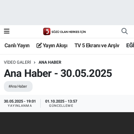
Canlı Yayın
Yayın Akışı
Canlı Yayın
Yayın Akışı
TV 5 Ekranı ve Arşiv
EĞ
TV 5 Ekranı ve Arşiv
VIDEO GALERI
ANA HABER
Ana Haber - 30.05.2025
#Ana Haber
30.05.2025 - 19:01
01.10.2025 - 13:57
YAYINLANMA
GÜNCELLEME