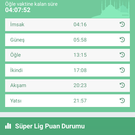
Öğle vaktine kalan süre
04:07:51
İmsak
04:16
Güneş
05:58
Öğle
13:15
İkindi
17:08
Akşam
20:23
Yatsı
21:57
Süper Lig Puan Durumu