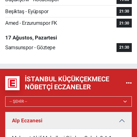
Beşiktaş - Eyüpspor
21:30
Amed - Erzurumspor FK
21:30
17 Ağustos, Pazartesi
Samsunspor - Göztepe
21:30
İSTANBUL KÜÇÜKÇEKMECE
NÖBETÇI ECZANELER
Alp Eczanesi