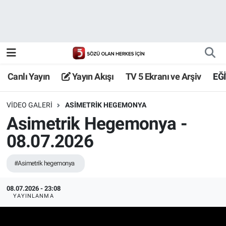
Canlı Yayın
Yayın Akışı
Canlı Yayın
Yayın Akışı
TV 5 Ekranı ve Arşiv
EĞ
TV 5 Ekranı ve Arşiv
VIDEO GALERI
ASIMETRIK HEGEMONYA
Asimetrik Hegemonya -
08.07.2026
#Asimetrik hegemonya
08.07.2026 - 23:08
YAYINLANMA