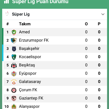
Süper Lig Puan Durumu
Süper Lig
#
Takım
O
P
Amed
0
0
1
Erzurumspor FK
0
0
2
Başakşehir
0
0
3
Kocaelispor
0
0
4
Beşiktaş
0
0
5
Eyüpspor
0
0
6
Galatasaray
0
0
7
Çorum FK
0
0
8
Gaziantep FK
0
0
9
Alanyaspor
0
0
10