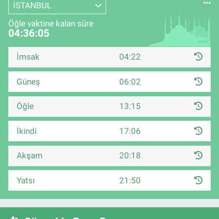
İSTANBUL
Öğle vaktine kalan süre
04:36:04
İmsak
04:22
Güneş
06:02
Öğle
13:15
İkindi
17:06
Akşam
20:18
Yatsı
21:50