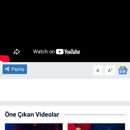
Paylaş
-
+
A
A
Öne Çıkan Videolar