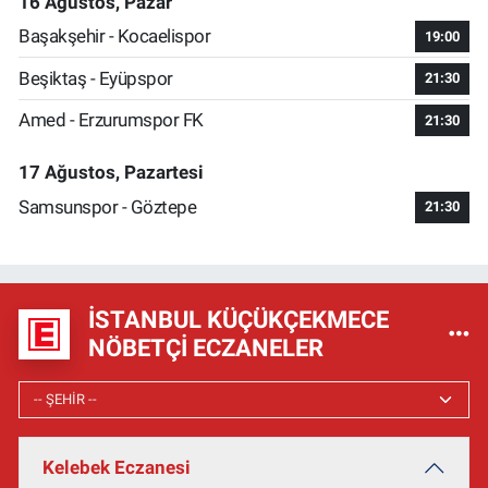
16 Ağustos, Pazar
Başakşehir - Kocaelispor
19:00
Beşiktaş - Eyüpspor
21:30
Amed - Erzurumspor FK
21:30
17 Ağustos, Pazartesi
Samsunspor - Göztepe
21:30
İSTANBUL KÜÇÜKÇEKMECE
NÖBETÇI ECZANELER
Kelebek Eczanesi