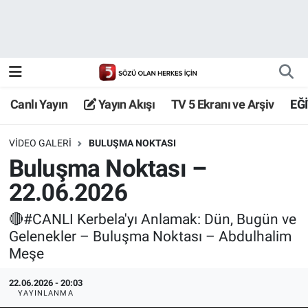
Canlı Yayın
Yayın Akışı
Canlı Yayın
Yayın Akışı
TV 5 Ekranı ve Arşiv
EĞ
TV 5 Ekranı ve Arşiv
VIDEO GALERI
BULUŞMA NOKTASI
Buluşma Noktası –
22.06.2026
🔴#CANLI Kerbela'yı Anlamak: Dün, Bugün ve
Gelenekler – Buluşma Noktası – Abdulhalim
Meşe
22.06.2026 - 20:03
YAYINLANMA