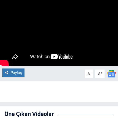
Paylaş
-
+
A
A
Öne Çıkan Videolar