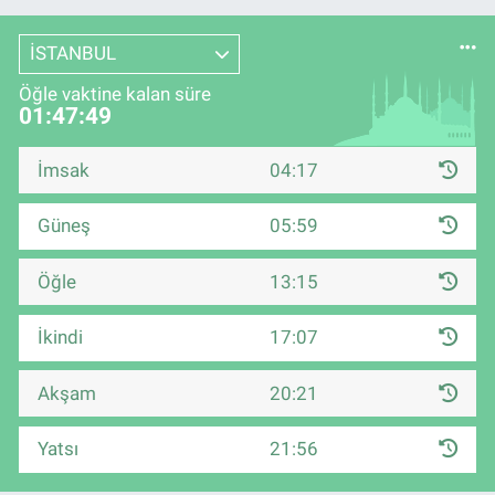
İSTANBUL
Öğle vaktine kalan süre
01:47:48
İmsak
04:17
Güneş
05:59
Öğle
13:15
İkindi
17:07
Akşam
20:21
Yatsı
21:56