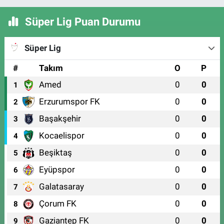
Süper Lig Puan Durumu
Süper Lig
#
Takım
O
P
Amed
0
0
1
Erzurumspor FK
0
0
2
Başakşehir
0
0
3
Kocaelispor
0
0
4
Beşiktaş
0
0
5
Eyüpspor
0
0
6
Galatasaray
0
0
7
Çorum FK
0
0
8
Gaziantep FK
0
0
9