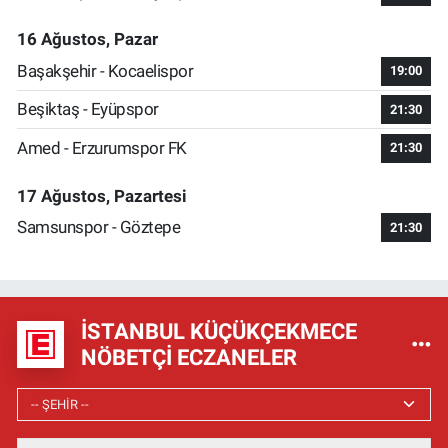
16 Ağustos, Pazar
Başakşehir - Kocaelispor
19:00
Beşiktaş - Eyüpspor
21:30
Amed - Erzurumspor FK
21:30
17 Ağustos, Pazartesi
Samsunspor - Göztepe
21:30
İSTANBUL KÜÇÜKÇEKMECE
NÖBETÇI ECZANELER