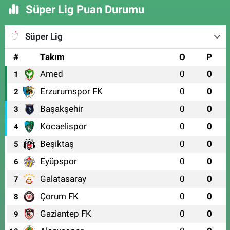
Süper Lig Puan Durumu
Süper Lig
#
Takım
O
P
Amed
0
0
1
Erzurumspor FK
0
0
2
Başakşehir
0
0
3
Kocaelispor
0
0
4
Beşiktaş
0
0
5
Eyüpspor
0
0
6
Galatasaray
0
0
7
Çorum FK
0
0
8
Gaziantep FK
0
0
9