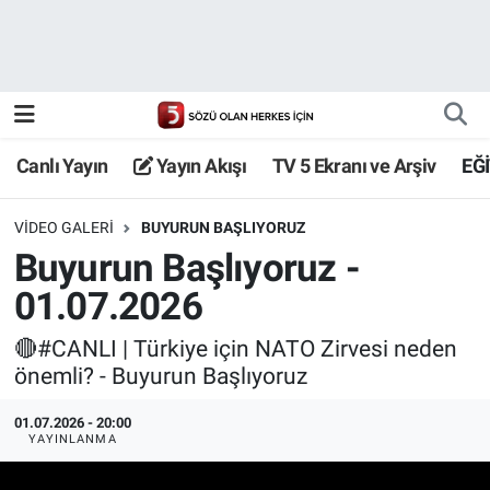
Canlı Yayın
Yayın Akışı
Canlı Yayın
Yayın Akışı
TV 5 Ekranı ve Arşiv
EĞ
TV 5 Ekranı ve Arşiv
VIDEO GALERI
BUYURUN BAŞLIYORUZ
Buyurun Başlıyoruz -
01.07.2026
🔴#CANLI | Türkiye için NATO Zirvesi neden
önemli? - Buyurun Başlıyoruz
01.07.2026 - 20:00
YAYINLANMA