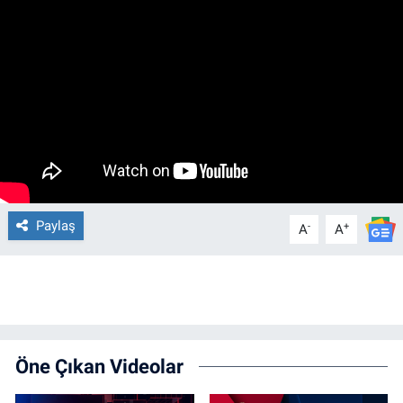
Paylaş
-
+
A
A
Öne Çıkan Videolar