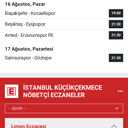
16 Ağustos, Pazar
Başakşehir - Kocaelispor
19:00
Beşiktaş - Eyüpspor
21:30
Amed - Erzurumspor FK
21:30
17 Ağustos, Pazartesi
Samsunspor - Göztepe
21:30
İSTANBUL KÜÇÜKÇEKMECE
NÖBETÇI ECZANELER
Limon Eczanesi