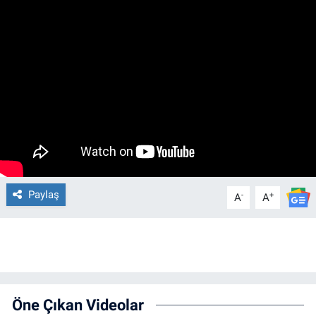
Paylaş
-
+
A
A
Öne Çıkan Videolar