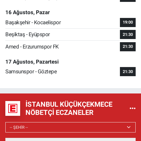
16 Ağustos, Pazar
Başakşehir - Kocaelispor
19:00
Beşiktaş - Eyüpspor
21:30
Amed - Erzurumspor FK
21:30
17 Ağustos, Pazartesi
Samsunspor - Göztepe
21:30
İSTANBUL KÜÇÜKÇEKMECE
NÖBETÇI ECZANELER