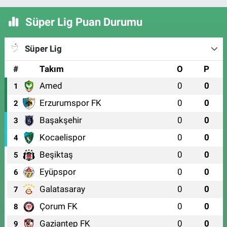
Süper Lig Puan Durumu
Süper Lig
#
Takım
O
P
Amed
0
0
1
Erzurumspor FK
0
0
2
Başakşehir
0
0
3
Kocaelispor
0
0
4
Beşiktaş
0
0
5
Eyüpspor
0
0
6
Galatasaray
0
0
7
Çorum FK
0
0
8
Gaziantep FK
0
0
9