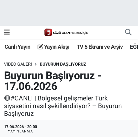
Canlı Yayın
Yayın Akışı
Canlı Yayın
Yayın Akışı
TV 5 Ekranı ve Arşiv
EĞ
TV 5 Ekranı ve Arşiv
VIDEO GALERI
BUYURUN BAŞLIYORUZ
Buyurun Başlıyoruz -
17.06.2026
🔴#CANLI | Bölgesel gelişmeler Türk
siyasetini nasıl şekillendiriyor? – Buyurun
Başlıyoruz
17.06.2026 - 20:00
YAYINLANMA