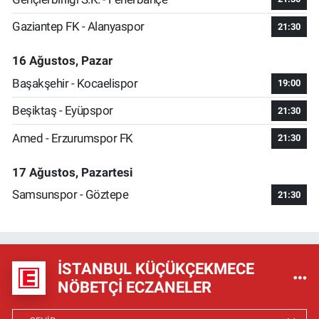
Gaziantep FK - Alanyaspor
21:30
16 Ağustos, Pazar
Başakşehir - Kocaelispor
19:00
Beşiktaş - Eyüpspor
21:30
Amed - Erzurumspor FK
21:30
17 Ağustos, Pazartesi
Samsunspor - Göztepe
21:30
İSTANBUL KÜÇÜKÇEKMECE
NÖBETÇI ECZANELER