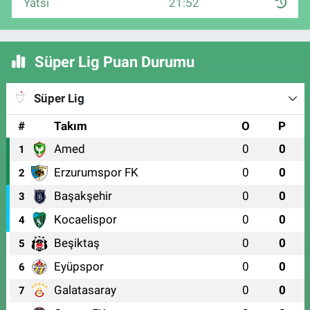
Yatsı
21:52
Süper Lig Puan Durumu
Süper Lig
#
Takım
O
P
Amed
0
0
1
Erzurumspor FK
0
0
2
Başakşehir
0
0
3
Kocaelispor
0
0
4
Beşiktaş
0
0
5
Eyüpspor
0
0
6
Galatasaray
0
0
7