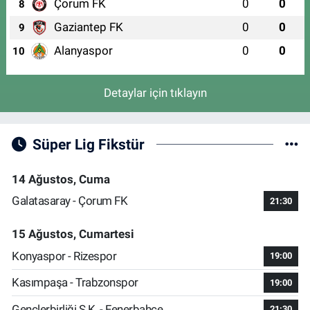
Çorum FK
0
0
8
Gaziantep FK
0
0
9
Alanyaspor
0
0
10
Detaylar için tıklayın
Süper Lig Fikstür
14 Ağustos, Cuma
Galatasaray - Çorum FK
21:30
15 Ağustos, Cumartesi
Konyaspor - Rizespor
19:00
Kasımpaşa - Trabzonspor
19:00
Gençlerbirliği S.K. - Fenerbahçe
21:30