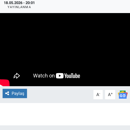
18.05.2026 - 20:01
YAYINLANMA
Paylaş
-
+
A
A