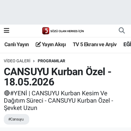
Canlı Yayın
Yayın Akışı
Canlı Yayın
Yayın Akışı
TV 5 Ekranı ve Arşiv
EĞ
TV 5 Ekranı ve Arşiv
VIDEO GALERI
PROGRAMLAR
CANSUYU Kurban Özel -
18.05.2026
🔴#YENİ | CANSUYU Kurban Kesim Ve
Dağıtım Süreci - CANSUYU Kurban Özel -
Şevket Uzun
#Cansuyu