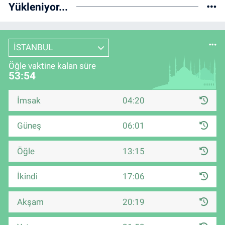
Yükleniyor...
İSTANBUL
Öğle vaktine kalan süre
53:53
İmsak
04:20
Güneş
06:01
Öğle
13:15
İkindi
17:06
Akşam
20:19