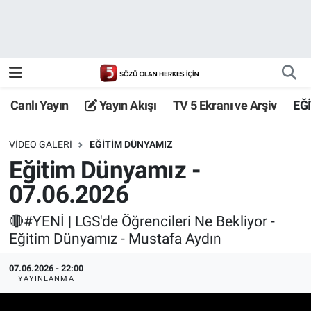
Canlı Yayın
Yayın Akışı
Canlı Yayın
Yayın Akışı
TV 5 Ekranı ve Arşiv
EĞ
TV 5 Ekranı ve Arşiv
VIDEO GALERI
EĞITIM DÜNYAMIZ
Eğitim Dünyamız -
07.06.2026
🔴#YENİ | LGS'de Öğrencileri Ne Bekliyor -
Eğitim Dünyamız - Mustafa Aydın
07.06.2026 - 22:00
YAYINLANMA