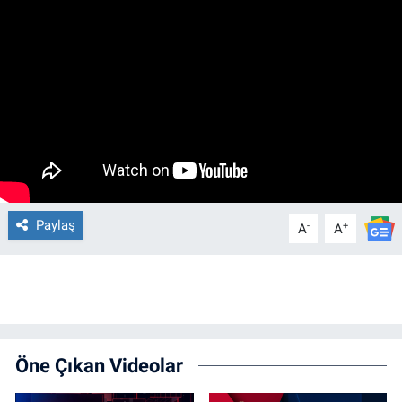
Paylaş
-
+
A
A
Öne Çıkan Videolar