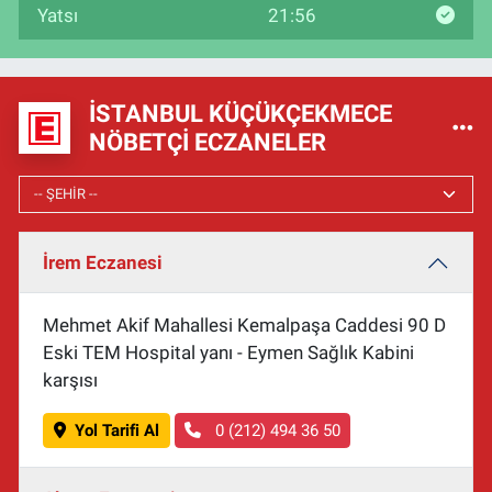
Yatsı
21:56
İSTANBUL KÜÇÜKÇEKMECE
NÖBETÇI ECZANELER
İrem Eczanesi
Mehmet Akif Mahallesi Kemalpaşa Caddesi 90 D
Eski TEM Hospital yanı - Eymen Sağlık Kabini
karşısı
Yol Tarifi Al
0 (212) 494 36 50