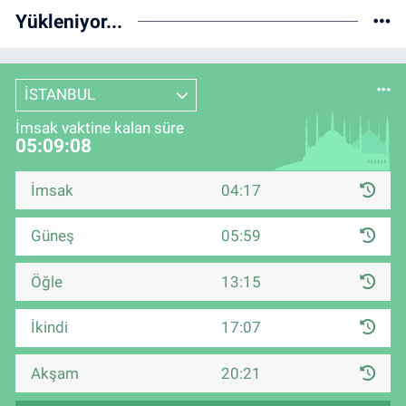
Yükleniyor...
İSTANBUL
İmsak vaktine kalan süre
05:09:08
İmsak
04:17
Güneş
05:59
Öğle
13:15
İkindi
17:07
Akşam
20:21