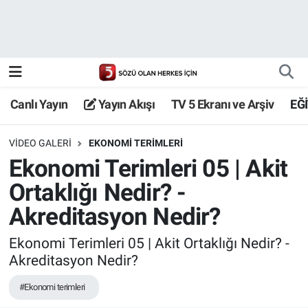
Canlı Yayın
Yayın Akışı
Canlı Yayın
Yayın Akışı
TV 5 Ekranı ve Arşiv
EĞ
TV 5 Ekranı ve Arşiv
VIDEO GALERI
EKONOMI TERIMLERI
Ekonomi Terimleri 05 | Akit
Ortaklığı Nedir? -
Akreditasyon Nedir?
Ekonomi Terimleri 05 | Akit Ortaklığı Nedir? -
Akreditasyon Nedir?
#Ekonomi terimleri