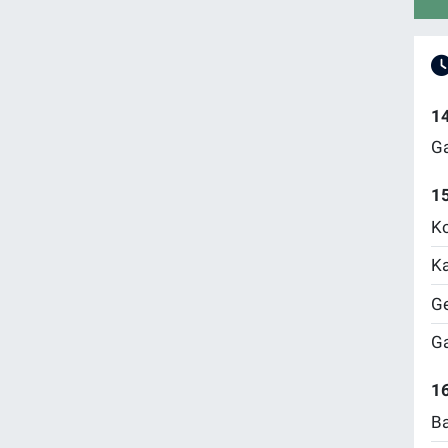
1
Ga
1
Ko
Ka
Ge
Ga
16
Ba