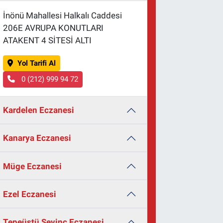
İnönü Mahallesi Halkalı Caddesi
206E AVRUPA KONUTLARI
ATAKENT 4 SİTESİ ALTI
Yol Tarifi Al
0 (212) 999 94 72
Kardelen Eczanesi
Kanarya Eczanesi
Müge Eczanesi
Ezel Eczanesi
Tepeüstü Sevinç Eczanesi