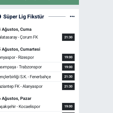
Süper Lig Fikstür
4 Ağustos, Cuma
latasaray - Çorum FK
21:30
5 Ağustos, Cumartesi
nyaspor - Rizespor
19:00
sımpaşa - Trabzonspor
19:00
nçlerbirliği S.K. - Fenerbahçe
21:30
ziantep FK - Alanyaspor
21:30
 Ağustos, Pazar
şakşehir - Kocaelispor
19:00