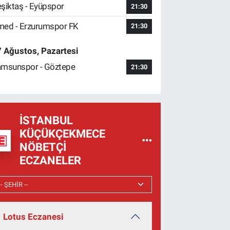
şiktaş - Eyüpspor
21:30
ed - Erzurumspor FK
21:30
 Ağustos, Pazartesi
msunspor - Göztepe
21:30
İSTANBUL
KÜÇÜKÇEKMECE
NÖBETÇI
ECZANELER
Lotus Eczanesi