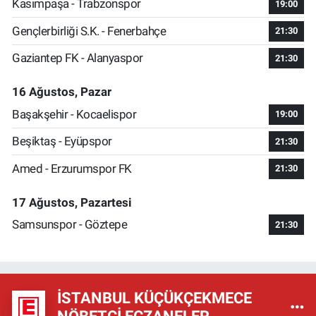
Kasımpaşa - Trabzonspor
19:00
Gençlerbirliği S.K. - Fenerbahçe
21:30
Gaziantep FK - Alanyaspor
21:30
16 Ağustos, Pazar
Başakşehir - Kocaelispor
19:00
Beşiktaş - Eyüpspor
21:30
Amed - Erzurumspor FK
21:30
17 Ağustos, Pazartesi
Samsunspor - Göztepe
21:30
İSTANBUL KÜÇÜKÇEKMECE