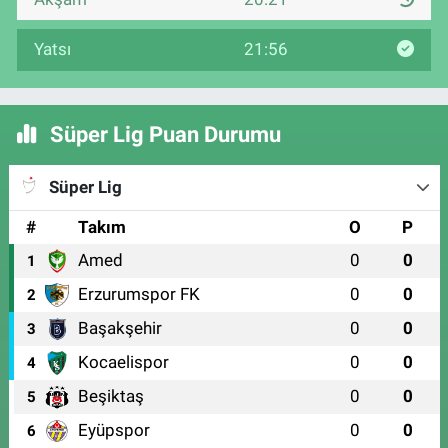
Yatsı
21:56
Süper Lig Puan Durumu
Süper Lig
#
Takım
O
P
Amed
0
0
1
Erzurumspor FK
0
0
2
Başakşehir
0
0
3
Kocaelispor
0
0
4
Beşiktaş
0
0
5
Eyüpspor
0
0
6