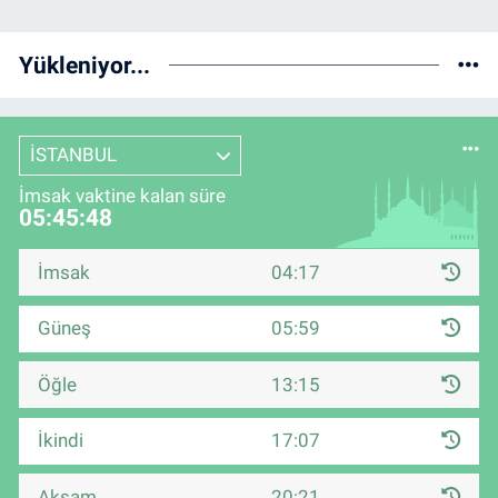
Yükleniyor...
İSTANBUL
İmsak vaktine kalan süre
05:45:47
İmsak
04:17
Güneş
05:59
Öğle
13:15
İkindi
17:07
Akşam
20:21