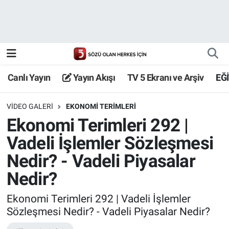
Canlı Yayın
Yayın Akışı
Canlı Yayın
Yayın Akışı
TV 5 Ekranı ve Arşiv
EĞ
TV 5 Ekranı ve Arşiv
VIDEO GALERI
EKONOMI TERIMLERI
Ekonomi Terimleri 292 |
Vadeli İşlemler Sözleşmesi
Nedir? - Vadeli Piyasalar
Nedir?
Ekonomi Terimleri 292 | Vadeli İşlemler
Sözleşmesi Nedir? - Vadeli Piyasalar Nedir?