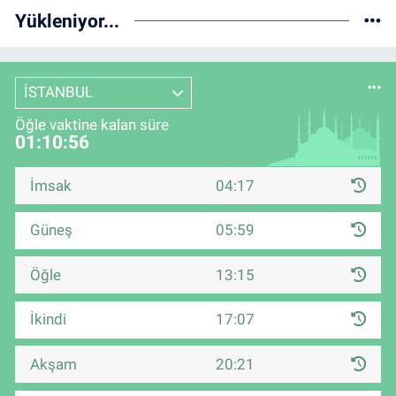
Yükleniyor...
İSTANBUL
Öğle vaktine kalan süre
01:10:55
İmsak
04:17
Güneş
05:59
Öğle
13:15
İkindi
17:07
Akşam
20:21