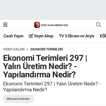
Canlı Yayın
Yayın Akışı
Canlı Yayın
Yayın Akışı
TV 5 Ekranı ve Arşiv
EĞ
TV 5 Ekranı ve Arşiv
VIDEO GALERI
EKONOMI TERIMLERI
Ekonomi Terimleri 297 |
Yalın Üretim Nedir? -
Yapılandırma Nedir?
Ekonomi Terimleri 297 | Yalın Üretim Nedir? -
Yapılandırma Nedir?
#Ekonomi terimleri