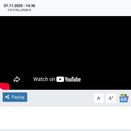
07.11.2025 - 14:36
YAYINLANMA
Paylaş
-
+
A
A