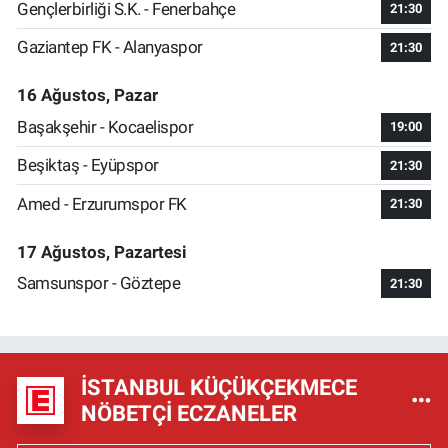
Gençlerbirliği S.K. - Fenerbahçe
21:30
Gaziantep FK - Alanyaspor
21:30
16 Ağustos, Pazar
Başakşehir - Kocaelispor
19:00
Beşiktaş - Eyüpspor
21:30
Amed - Erzurumspor FK
21:30
17 Ağustos, Pazartesi
Samsunspor - Göztepe
21:30
İSTANBUL KÜÇÜKÇEKMECE
NÖBETÇI ECZANELER