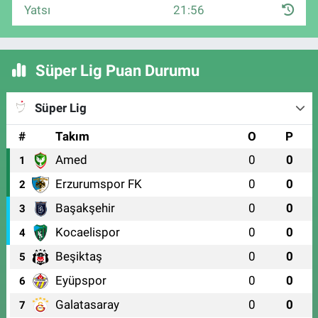
Yatsı
21:56
Süper Lig Puan Durumu
Süper Lig
#
Takım
O
P
Amed
0
0
1
Erzurumspor FK
0
0
2
Başakşehir
0
0
3
Kocaelispor
0
0
4
Beşiktaş
0
0
5
Eyüpspor
0
0
6
Galatasaray
0
0
7