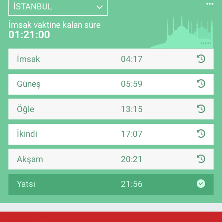
İSTANBUL
İmsak vaktine kalan süre
01:20:59
İmsak
04:17
Güneş
05:59
Öğle
13:15
İkindi
17:07
Akşam
20:21
Yatsı
21:56