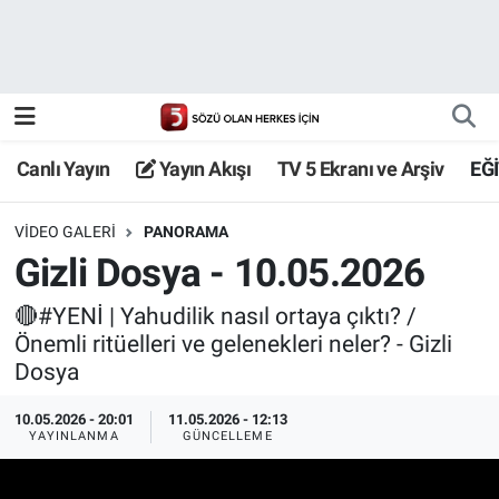
Canlı Yayın
Yayın Akışı
Canlı Yayın
Yayın Akışı
TV 5 Ekranı ve Arşiv
EĞ
TV 5 Ekranı ve Arşiv
VIDEO GALERI
PANORAMA
Gizli Dosya - 10.05.2026
🔴#YENİ | Yahudilik nasıl ortaya çıktı? /
Önemli ritüelleri ve gelenekleri neler? - Gizli
Dosya
10.05.2026 - 20:01
11.05.2026 - 12:13
YAYINLANMA
GÜNCELLEME