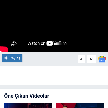
Paylaş
-
+
A
A
Öne Çıkan Videolar