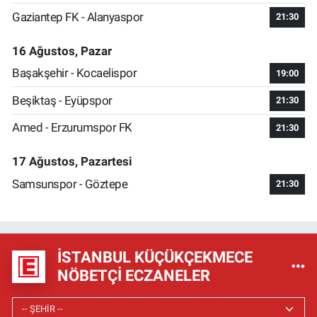
Gaziantep FK - Alanyaspor
21:30
16 Ağustos, Pazar
Başakşehir - Kocaelispor
19:00
Beşiktaş - Eyüpspor
21:30
Amed - Erzurumspor FK
21:30
17 Ağustos, Pazartesi
Samsunspor - Göztepe
21:30
İSTANBUL KÜÇÜKÇEKMECE
NÖBETÇI ECZANELER