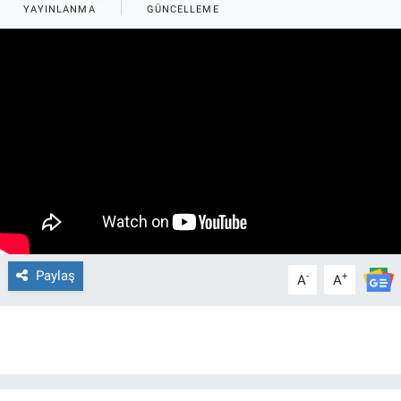
YAYINLANMA
GÜNCELLEME
Paylaş
-
+
A
A