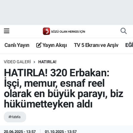
Canlı Yayın
Yayın Akışı
Canlı Yayın
Yayın Akışı
TV 5 Ekranı ve Arşiv
EĞ
TV 5 Ekranı ve Arşiv
VIDEO GALERI
HATIRLA!
HATIRLA! 320 Erbakan:
İşçi, memur, esnaf reel
olarak en büyük parayı, biz
hükümetteyken aldı
#Hatırla
20.06.2025 - 13:57
01.10.2025 - 13:57