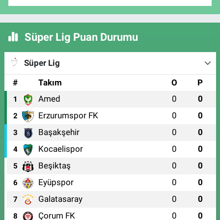
Süper Lig Puan Durumu
Süper Lig
#
Takım
O
P
Amed
0
0
1
Erzurumspor FK
0
0
2
Başakşehir
0
0
3
Kocaelispor
0
0
4
Beşiktaş
0
0
5
Eyüpspor
0
0
6
Galatasaray
0
0
7
Çorum FK
0
0
8