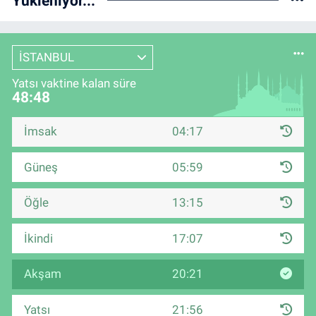
Yükleniyor...
İSTANBUL
Yatsı vaktine kalan süre
48:47
İmsak
04:17
Güneş
05:59
Öğle
13:15
İkindi
17:07
Akşam
20:21
Yatsı
21:56