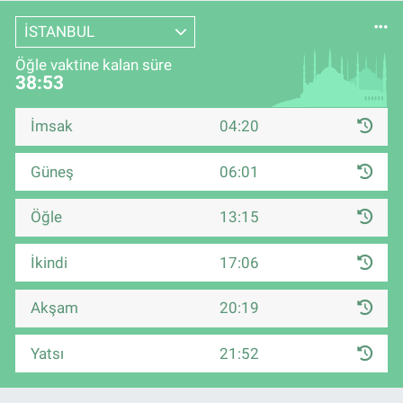
İSTANBUL
Öğle vaktine kalan süre
38:52
İmsak
04:20
Güneş
06:01
Öğle
13:15
İkindi
17:06
Akşam
20:19
Yatsı
21:52