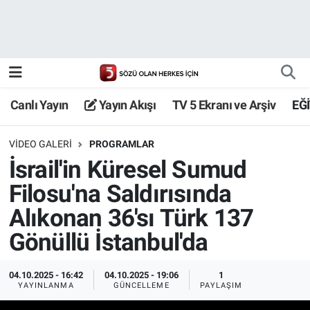
Canlı Yayın
Yayın Akışı
Canlı Yayın
Yayın Akışı
TV 5 Ekranı ve Arşiv
EĞ
TV 5 Ekranı ve Arşiv
VIDEO GALERI
PROGRAMLAR
İsrail'in Küresel Sumud
Filosu'na Saldırısında
Alıkonan 36'sı Türk 137
Gönüllü İstanbul'da
04.10.2025 - 16:42
04.10.2025 - 19:06
1
YAYINLANMA
GÜNCELLEME
PAYLAŞIM