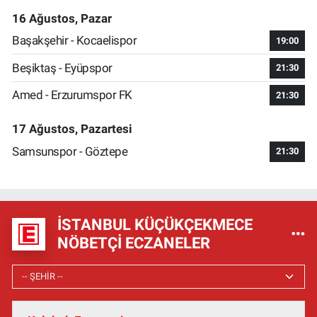
16 Ağustos, Pazar
Başakşehir - Kocaelispor
19:00
Beşiktaş - Eyüpspor
21:30
Amed - Erzurumspor FK
21:30
17 Ağustos, Pazartesi
Samsunspor - Göztepe
21:30
İSTANBUL KÜÇÜKÇEKMECE
NÖBETÇI ECZANELER