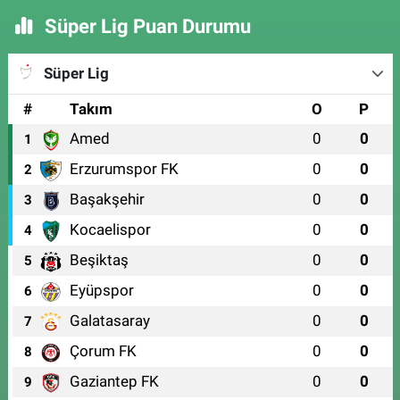
Süper Lig Puan Durumu
Süper Lig
#
Takım
O
P
Amed
0
0
1
Erzurumspor FK
0
0
2
Başakşehir
0
0
3
Kocaelispor
0
0
4
Beşiktaş
0
0
5
Eyüpspor
0
0
6
Galatasaray
0
0
7
Çorum FK
0
0
8
Gaziantep FK
0
0
9