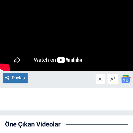
Paylaş
-
+
A
A
Öne Çıkan Videolar