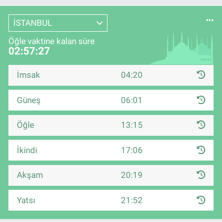
İSTANBUL
Öğle vaktine kalan süre
02:57:26
İmsak
04:20
Güneş
06:01
Öğle
13:15
İkindi
17:06
Akşam
20:19
Yatsı
21:52