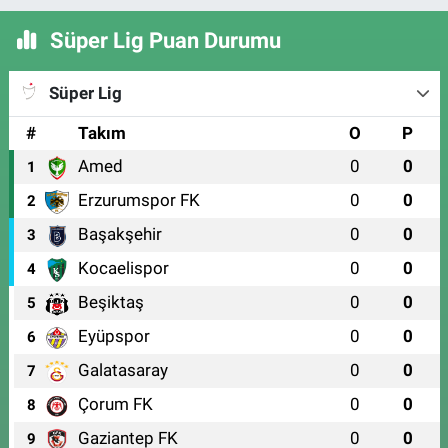
Süper Lig Puan Durumu
Süper Lig
#
Takım
O
P
Amed
0
0
1
Erzurumspor FK
0
0
2
Başakşehir
0
0
3
Kocaelispor
0
0
4
Beşiktaş
0
0
5
Eyüpspor
0
0
6
Galatasaray
0
0
7
Çorum FK
0
0
8
Gaziantep FK
0
0
9