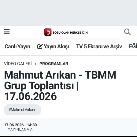
Canlı Yayın
Yayın Akışı
Canlı Yayın
Yayın Akışı
TV 5 Ekranı ve Arşiv
EĞ
TV 5 Ekranı ve Arşiv
VIDEO GALERI
PROGRAMLAR
Mahmut Arıkan - TBMM
Grup Toplantısı |
17.06.2026
#Mahmut Arıkan
17.06.2026 - 14:30
YAYINLANMA