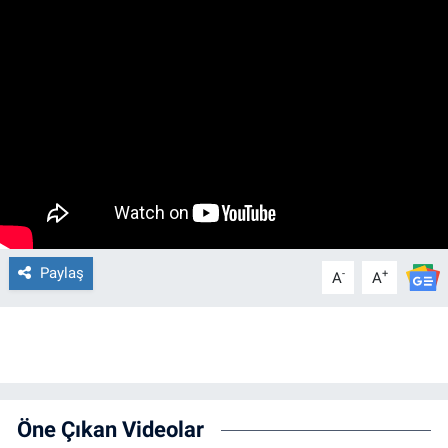
Paylaş
-
+
A
A
Öne Çıkan Videolar