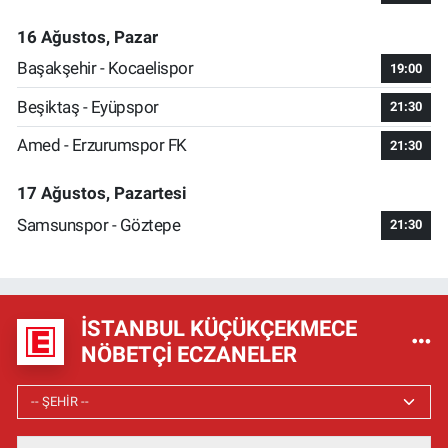
16 Ağustos, Pazar
Başakşehir - Kocaelispor
19:00
Beşiktaş - Eyüpspor
21:30
Amed - Erzurumspor FK
21:30
17 Ağustos, Pazartesi
Samsunspor - Göztepe
21:30
İSTANBUL KÜÇÜKÇEKMECE
NÖBETÇI ECZANELER