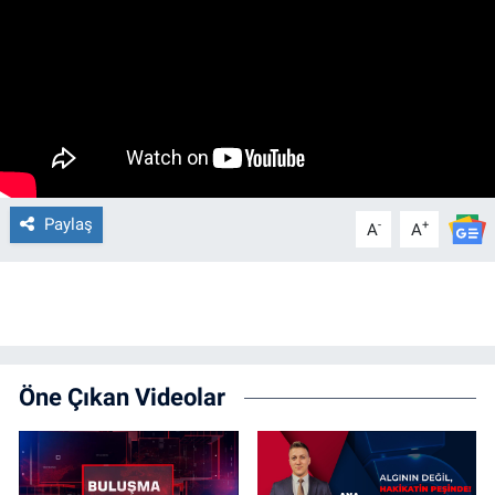
Paylaş
-
+
A
A
Öne Çıkan Videolar