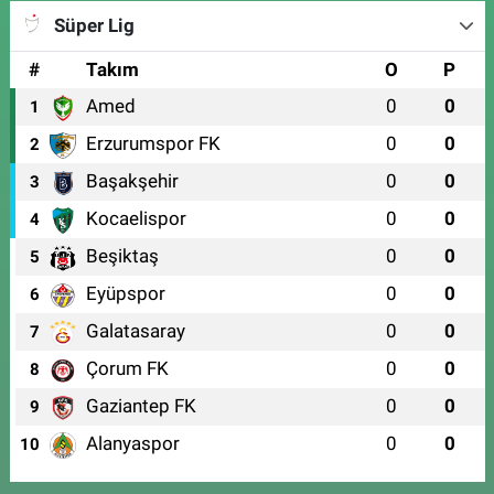
Süper Lig
#
Takım
O
P
Amed
0
0
1
Erzurumspor FK
0
0
2
Başakşehir
0
0
3
Kocaelispor
0
0
4
Beşiktaş
0
0
5
Eyüpspor
0
0
6
Galatasaray
0
0
7
Çorum FK
0
0
8
Gaziantep FK
0
0
9
Alanyaspor
0
0
10