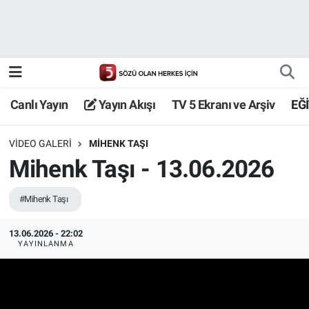
Canlı Yayın
Yayın Akışı
Canlı Yayın
Yayın Akışı
TV 5 Ekranı ve Arşiv
EĞ
TV 5 Ekranı ve Arşiv
VIDEO GALERI
MIHENK TAŞI
Mihenk Taşı - 13.06.2026
#Mihenk Taşı
13.06.2026 - 22:02
YAYINLANMA