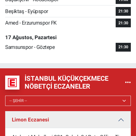
Beşiktaş - Eyüpspor
21:30
Amed - Erzurumspor FK
21:30
17 Ağustos, Pazartesi
Samsunspor - Göztepe
21:30
İSTANBUL KÜÇÜKÇEKMECE
NÖBETÇI ECZANELER
Limon Eczanesi