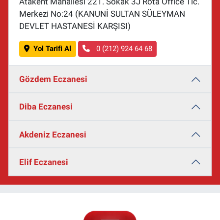
Atakent Mahallesi 221. Sokak 3J Rota Office Tic.
Merkezi No:24 (KANUNİ SULTAN SÜLEYMAN
DEVLET HASTANESİ KARŞISI)
Yol Tarifi Al
0 (212) 924 64 68
Gözdem Eczanesi
Diba Eczanesi
Akdeniz Eczanesi
Elif Eczanesi