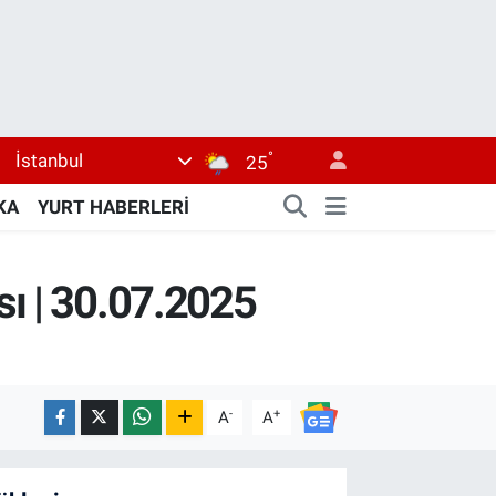
°
İstanbul
25
KA
YURT HABERLERİ
sı | 30.07.2025
-
+
A
A