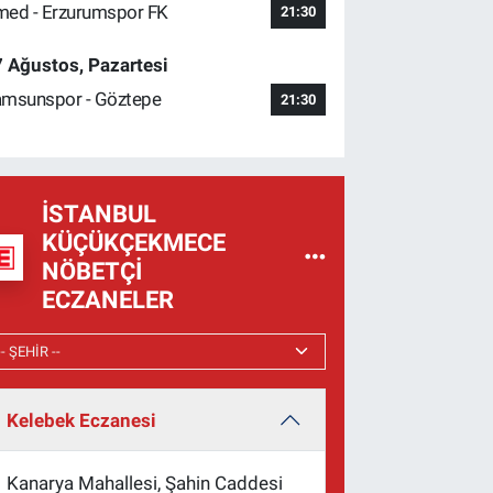
ed - Erzurumspor FK
21:30
 Ağustos, Pazartesi
msunspor - Göztepe
21:30
İSTANBUL
KÜÇÜKÇEKMECE
NÖBETÇI
ECZANELER
Kelebek Eczanesi
Kanarya Mahallesi, Şahin Caddesi