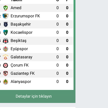
Amed
0
0
1
Erzurumspor FK
0
0
2
Başakşehir
0
0
3
Kocaelispor
0
0
4
Beşiktaş
0
0
5
Eyüpspor
0
0
6
Galatasaray
0
0
7
Çorum FK
0
0
8
Gaziantep FK
0
0
9
Alanyaspor
0
0
0
Detaylar için tıklayın