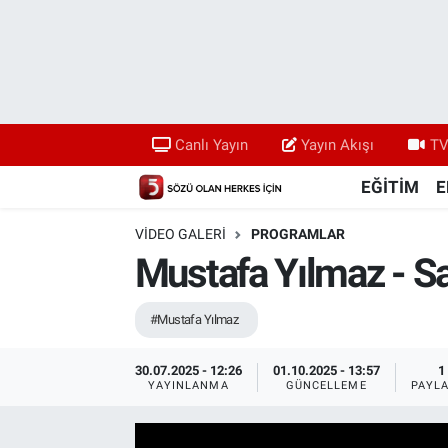
Canlı Yayın
Yayın Akışı
Canlı Yayın
Yayın Akışı
TV
TV 5 Ekranı ve Arşiv
EĞİTİM
E
VIDEO GALERI
PROGRAMLAR
Mustafa Yılmaz - Sa
#Mustafa Yılmaz
30.07.2025 - 12:26
01.10.2025 - 13:57
1
YAYINLANMA
GÜNCELLEME
PAYL