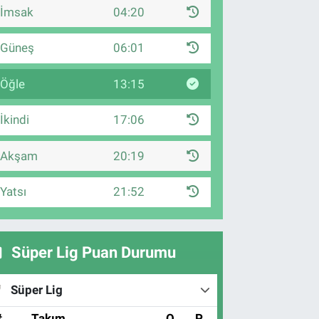
İmsak
04:20
Güneş
06:01
Öğle
13:15
İkindi
17:06
Akşam
20:19
Yatsı
21:52
Süper Lig Puan Durumu
Süper Lig
#
Takım
O
P