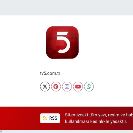
tv5.com.tr
Sitemizdeki tüm yazı, resim ve hab
RSS
kullanılması kesinlikle yasaktır.