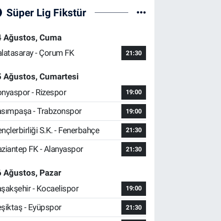
Süper Lig Fikstür
4 Ağustos, Cuma
latasaray - Çorum FK
21:30
5 Ağustos, Cumartesi
nyaspor - Rizespor
19:00
sımpaşa - Trabzonspor
19:00
nçlerbirliği S.K. - Fenerbahçe
21:30
ziantep FK - Alanyaspor
21:30
 Ağustos, Pazar
şakşehir - Kocaelispor
19:00
şiktaş - Eyüpspor
21:30