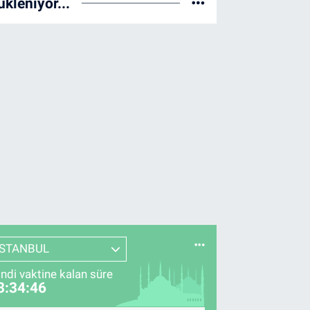
ükleniyor...
İSTANBUL
indi vaktine kalan süre
3:34:45