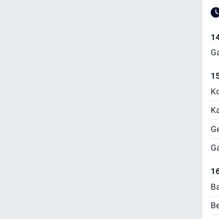
1
Ga
1
Ko
Ka
Ge
Ga
16
Ba
Be