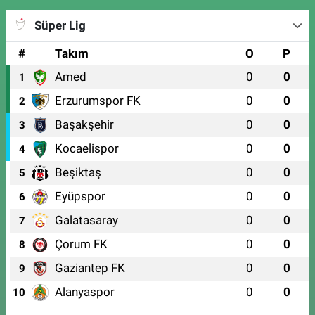
Süper Lig
#
Takım
O
P
Amed
0
0
1
Erzurumspor FK
0
0
2
Başakşehir
0
0
3
Kocaelispor
0
0
4
Beşiktaş
0
0
5
Eyüpspor
0
0
6
Galatasaray
0
0
7
Çorum FK
0
0
8
Gaziantep FK
0
0
9
Alanyaspor
0
0
10