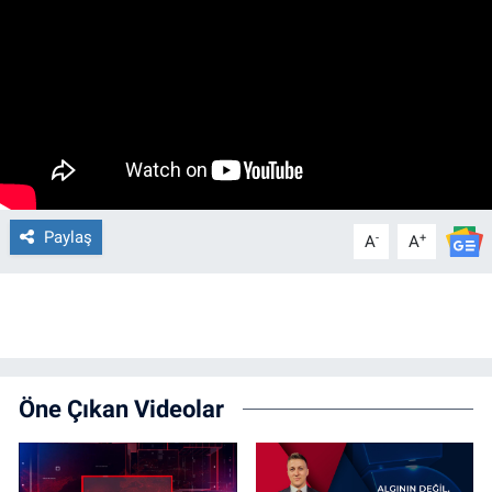
Paylaş
-
+
A
A
Öne Çıkan Videolar