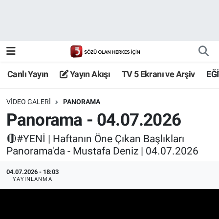
Canlı Yayın
Yayın Akışı
Canlı Yayın
Yayın Akışı
TV 5 Ekranı ve Arşiv
EĞ
TV 5 Ekranı ve Arşiv
VIDEO GALERI
PANORAMA
Panorama - 04.07.2026
🔴#YENİ | Haftanın Öne Çıkan Başlıkları
Panorama'da - Mustafa Deniz | 04.07.2026
04.07.2026 - 18:03
YAYINLANMA