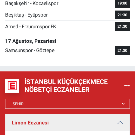
Başakşehir - Kocaelispor
19:00
Beşiktaş - Eyüpspor
21:30
Amed - Erzurumspor FK
21:30
17 Ağustos, Pazartesi
Samsunspor - Göztepe
21:30
İSTANBUL KÜÇÜKÇEKMECE
NÖBETÇI ECZANELER
Limon Eczanesi