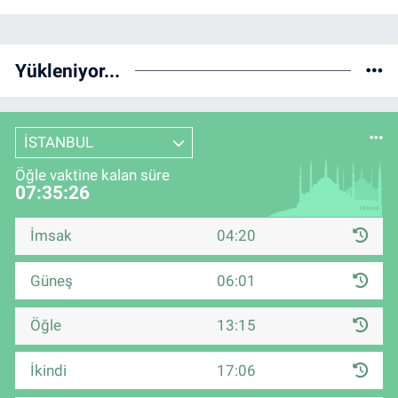
Yükleniyor...
İSTANBUL
Öğle vaktine kalan süre
07:35:25
İmsak
04:20
Güneş
06:01
Öğle
13:15
İkindi
17:06