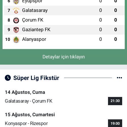
Eyüpspor
0
0
6
Galatasaray
0
0
7
Çorum FK
0
0
8
Gaziantep FK
0
0
9
Alanyaspor
0
0
10
Detaylar için tıklayın
Süper Lig Fikstür
14 Ağustos, Cuma
Galatasaray - Çorum FK
21:30
15 Ağustos, Cumartesi
Konyaspor - Rizespor
19:00