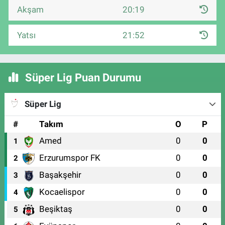
Akşam
20:19
Yatsı
21:52
Süper Lig Puan Durumu
Süper Lig
#
Takım
O
P
Amed
0
0
1
Erzurumspor FK
0
0
2
Başakşehir
0
0
3
Kocaelispor
0
0
4
Beşiktaş
0
0
5