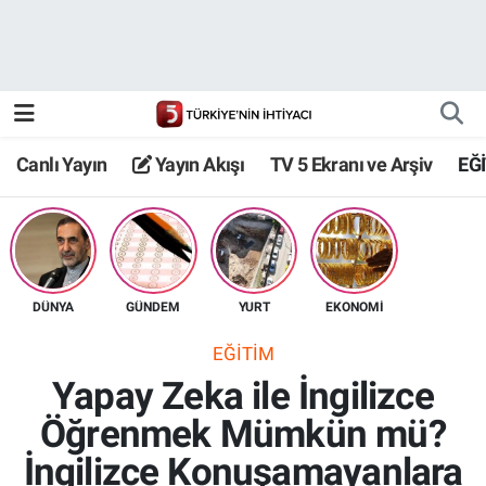
Canlı Yayın
Yayın Akışı
Canlı Yayın
Yayın Akışı
TV 5 Ekranı ve Arşiv
EĞ
TV 5 Ekranı ve Arşiv
DÜNYA
GÜNDEM
YURT
EKONOMİ
EĞİTİM
Yapay Zeka ile İngilizce
Öğrenmek Mümkün mü?
İngilizce Konuşamayanlara