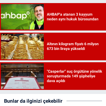
AHBAP'a atanan 3 kayyum
neden aynı hukuk bürosundan
Altının kilogram fiyatı 6 milyon
673 bin liraya yükseldi
"Casperlar" suç örgütüne yönelik
soruşturmada 149 şüpheliye
dava açıldı
Bunlar da ilginizi çekebilir