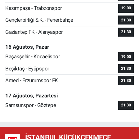
Kasımpaşa - Trabzonspor
19:00
Gençlerbirliği S.K. - Fenerbahçe
21:30
Gaziantep FK - Alanyaspor
21:30
16 Ağustos, Pazar
Başakşehir - Kocaelispor
19:00
Beşiktaş - Eyüpspor
21:30
Amed - Erzurumspor FK
21:30
17 Ağustos, Pazartesi
Samsunspor - Göztepe
21:30
İSTANBUL KÜÇÜKÇEKMECE